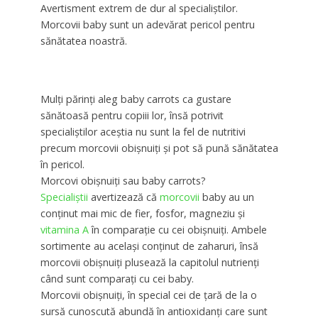
Avertisment extrem de dur al specialiştilor.
Morcovii baby sunt un adevărat pericol pentru
sănătatea noastră.
Mulți părinți aleg baby carrots ca gustare
sănătoasă pentru copiii lor, însă potrivit
specialiștilor aceștia nu sunt la fel de nutritivi
precum morcovii obișnuiți și pot să pună sănătatea
în pericol.
Morcovi obișnuiți sau baby carrots?
Specialiștii
avertizează că
morcovii
baby au un
conținut mai mic de fier, fosfor, magneziu și
vitamina A
în comparație cu cei obișnuiți. Ambele
sortimente au același conținut de zaharuri, însă
morcovii obișnuiți plusează la capitolul nutrienți
când sunt comparați cu cei baby.
Morcovii obișnuiți, în special cei de țară de la o
sursă cunoscută abundă în antioxidanți care sunt