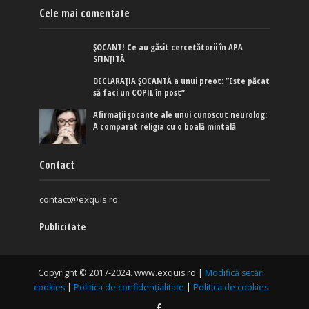
Cele mai comentate
ȘOCANT! Ce au găsit cercetătorii în APA
SFINȚITĂ
DECLARAȚIA ȘOCANTĂ a unui preot: ”Este păcat
să faci un COPIL în post”
Afirmaţii şocante ale unui cunoscut neurolog:
A comparat religia cu o boală mintală
Contact
contact@exquis.ro
Publicitate
Copyright © 2017-2024. www.exquis.ro |
Modifică setări
cookies
|
Politica de confidențialitate
|
Politica de cookies