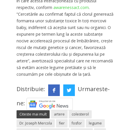
în care acesta interacționează cu produsul
respectiv, conform
awarenessact.com
.
”Cercetările au confirmat faptul că clorul generează
formarea unor substanțe toxice în toți morcovii
baby, indiferent că aceștia sunt sau nu organici. O
expunere pe termen lung la aceste substanțe
nocive accelerează procesul de îmbătrânire, crește
riscul de mutații genetice și cancer, favorizează
creșterea colesterolului rău și depunerea lui pe
artere”, avertizează specialistul care ne recomandă
să evităm aceste legume pretăiate și să le
consumăm pe cele obișnuite de la țară.
Distribuie:
Urmareste-
ne:
Citeste mai mult
artere
colesterol
Dr. Joseph Mercola
fier
fosfor
legume