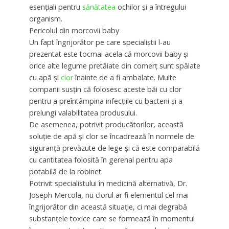
esențiali pentru
sănătatea
ochilor și a întregului
organism.
Pericolul din morcovii baby
Un fapt îngrijorător pe care specialiștii l-au
prezentat este tocmai acela că morcovii baby și
orice alte legume pretăiate din comerț sunt spălate
cu apă și
clor
înainte de a fi ambalate. Multe
companii susțin că folosesc aceste băi cu clor
pentru a preîntâmpina infecțiile cu bacterii și a
prelungi valabilitatea produsului.
De asemenea, potrivit producătorilor, această
soluție de apă și clor se încadrează în normele de
siguranță prevăzute de lege și că este comparabilă
cu cantitatea folosită în gerenal pentru apa
potabilă de la robinet.
Potrivit specialistului în medicină alternativă, Dr.
Joseph Mercola, nu clorul ar fi elementul cel mai
îngrijorător din această situație, ci mai degrabă
substanțele toxice care se formează în momentul