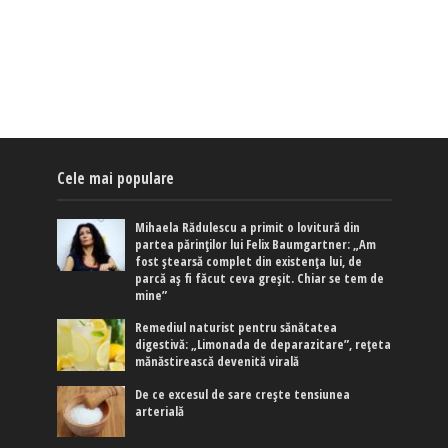
Cele mai populare
Mihaela Rădulescu a primit o lovitură din
partea părinților lui Felix Baumgartner: „Am
fost ștearsă complet din existența lui, de
parcă aș fi făcut ceva greșit. Chiar se tem de
mine”
Remediul naturist pentru sănătatea
digestivă: „Limonada de deparazitare”, rețeta
mănăstirească devenită virală
De ce excesul de sare crește tensiunea
arterială