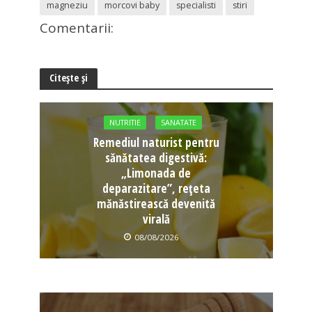
magneziu
morcovi baby
specialisti
stiri
Comentarii:
Citește și
NUTRITIE
SANATATE
Remediul naturist pentru
sănătatea digestivă:
„Limonada de
deparazitare”, rețeta
mănăstirească devenită
virală
08/08/2026