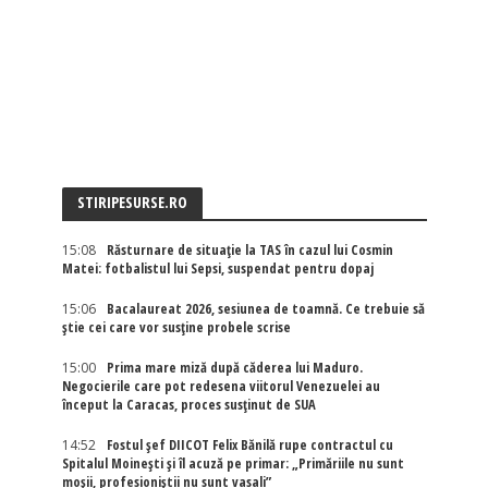
STIRIPESURSE.RO
15:08
Răsturnare de situație la TAS în cazul lui Cosmin
Matei: fotbalistul lui Sepsi, suspendat pentru dopaj
15:06
Bacalaureat 2026, sesiunea de toamnă. Ce trebuie să
știe cei care vor susține probele scrise
15:00
Prima mare miză după căderea lui Maduro.
Negocierile care pot redesena viitorul Venezuelei au
început la Caracas, proces susținut de SUA
14:52
Fostul șef DIICOT Felix Bănilă rupe contractul cu
Spitalul Moinești și îl acuză pe primar: „Primăriile nu sunt
moșii, profesioniștii nu sunt vasali”