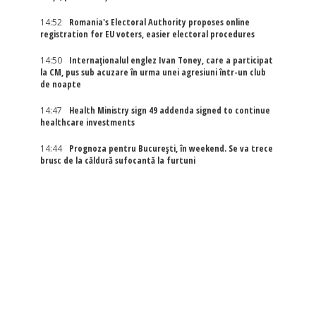
14:52
Romania's Electoral Authority proposes online
registration for EU voters, easier electoral procedures
14:50
Internaţionalul englez Ivan Toney, care a participat
la CM, pus sub acuzare în urma unei agresiuni într-un club
de noapte
14:47
Health Ministry sign 49 addenda signed to continue
healthcare investments
14:44
Prognoza pentru București, în weekend. Se va trece
brusc de la căldură sufocantă la furtuni