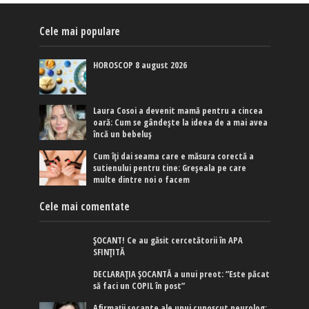
Cele mai populare
HOROSCOP 8 august 2026
Laura Cosoi a devenit mamă pentru a cincea
oară: Cum se gândește la ideea de a mai avea
încă un bebeluș
Cum îți dai seama care e măsura corectă a
sutienului pentru tine: Greșeala pe care
multe dintre noi o facem
Cele mai comentate
ȘOCANT! Ce au găsit cercetătorii în APA
SFINȚITĂ
DECLARAȚIA ȘOCANTĂ a unui preot: ”Este păcat
să faci un COPIL în post”
Afirmaţii şocante ale unui cunoscut neurolog: