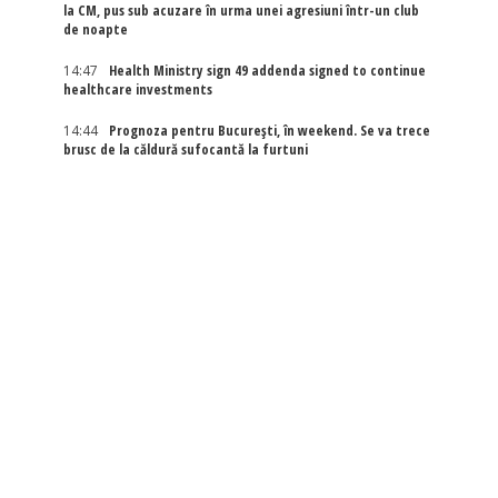
la CM, pus sub acuzare în urma unei agresiuni într-un club
de noapte
14:47
Health Ministry sign 49 addenda signed to continue
healthcare investments
14:44
Prognoza pentru București, în weekend. Se va trece
brusc de la căldură sufocantă la furtuni