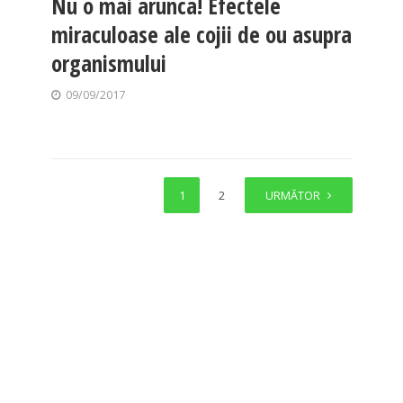
Nu o mai arunca! Efectele
miraculoase ale cojii de ou asupra
organismului
09/09/2017
1
2
URMĂTOR