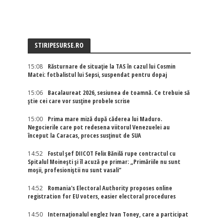
STIRIPESURSE.RO
15:08
Răsturnare de situație la TAS în cazul lui Cosmin
Matei: fotbalistul lui Sepsi, suspendat pentru dopaj
15:06
Bacalaureat 2026, sesiunea de toamnă. Ce trebuie să
știe cei care vor susține probele scrise
15:00
Prima mare miză după căderea lui Maduro.
Negocierile care pot redesena viitorul Venezuelei au
început la Caracas, proces susținut de SUA
14:52
Fostul șef DIICOT Felix Bănilă rupe contractul cu
Spitalul Moinești și îl acuză pe primar: „Primăriile nu sunt
moșii, profesioniștii nu sunt vasali”
14:52
Romania's Electoral Authority proposes online
registration for EU voters, easier electoral procedures
14:50
Internaţionalul englez Ivan Toney, care a participat