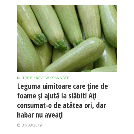
NUTRITIE
REVIEW
SANATATE
•
•
Leguma uimitoare care ţine de
foame şi ajută la slăbit! Aţi
consumat-o de atâtea ori, dar
habar nu aveaţi
31/08/2019