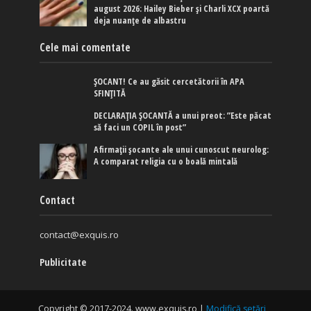
august 2026: Hailey Bieber și Charli XCX poartă
deja nuanțe de albastru
Cele mai comentate
ȘOCANT! Ce au găsit cercetătorii în APA
SFINȚITĂ
DECLARAȚIA ȘOCANTĂ a unui preot: ”Este păcat
să faci un COPIL în post”
Afirmaţii şocante ale unui cunoscut neurolog:
A comparat religia cu o boală mintală
Contact
contact@exquis.ro
Publicitate
Copyright © 2017-2024. www.exquis.ro |
Modifică setări