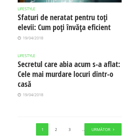
LIFESTYLE
Sfaturi de neratat pentru toţi
elevii: Cum poţi învăţa eficient
19/04/2018
LIFESTYLE
Secretul care abia acum s-a aflat:
Cele mai murdare locuri dintr-o
casă
19/04/2018
1
2
3
…
URMĂTOR
14