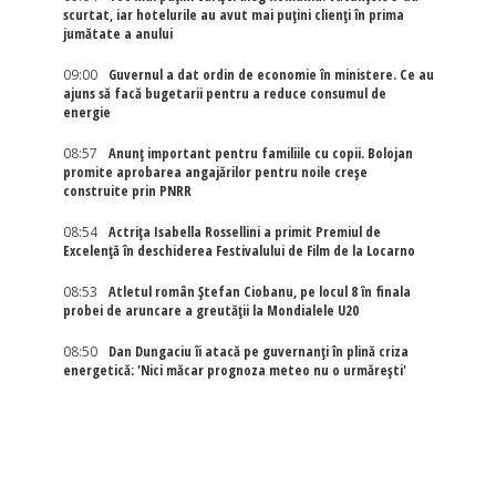
scurtat, iar hotelurile au avut mai puțini clienți în prima
jumătate a anului
09:00
Guvernul a dat ordin de economie în ministere. Ce au
ajuns să facă bugetarii pentru a reduce consumul de
energie
08:57
Anunț important pentru familiile cu copii. Bolojan
promite aprobarea angajărilor pentru noile creșe
construite prin PNRR
08:54
Actriţa Isabella Rossellini a primit Premiul de
Excelenţă în deschiderea Festivalului de Film de la Locarno
08:53
Atletul român Ștefan Ciobanu, pe locul 8 în finala
probei de aruncare a greutății la Mondialele U20
08:50
Dan Dungaciu îi atacă pe guvernanți în plină criza
energetică: 'Nici măcar prognoza meteo nu o urmărești'