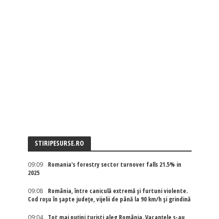
STIRIPESURSE.RO
09:09
Romania's forestry sector turnover falls 21.5% in
2025
09:08
România, între caniculă extremă și furtuni violente.
Cod roșu în șapte județe, vijelii de până la 90 km/h și grindină
09:04
Tot mai puțini turiști aleg România. Vacanțele s-au