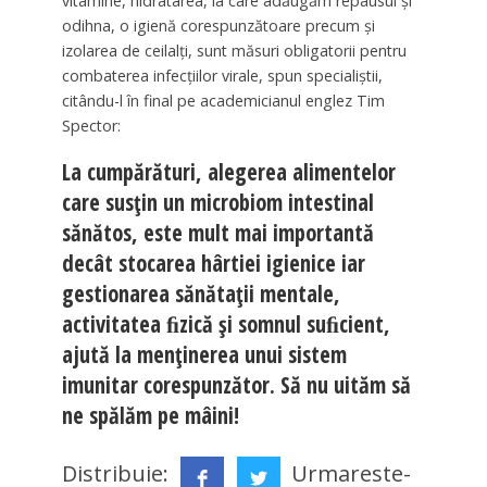
vitamine, hidratarea, la care adăugăm repausul şi
odihna, o igienă corespunzătoare precum şi
izolarea de ceilalţi, sunt măsuri obligatorii pentru
combaterea infecţiilor virale, spun specialiştii,
citându-l în final pe academicianul englez Tim
Spector:
La cumpărături, alegerea alimentelor
care susţin un microbiom intestinal
sănătos, este mult mai importantă
decât stocarea hârtiei igienice iar
gestionarea sănătaţii mentale,
activitatea ﬁzică şi somnul suﬁcient,
ajută la menţinerea unui sistem
imunitar corespunzător. Să nu uităm să
ne spălăm pe mâini!
Distribuie:
Urmareste-