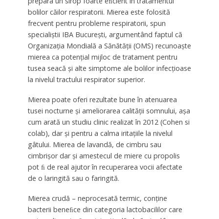
prepara un sirop foarte eﬁcient în tratamentul
bolilor căilor respiratorii. Mierea este folosită
frecvent pentru probleme respiratorii, spun
specialiştii IBA Bucureşti, argumentând faptul că
Organizaţia Mondială a Sănătăţii (OMS) recunoaşte
mierea ca potenţial mijloc de tratament pentru
tusea seacă şi alte simptome ale bolilor infecţioase
la nivelul tractului respirator superior.
Mierea poate oferi rezultate bune în atenuarea
tusei nocturne şi ameliorarea calităţii somnului, aşa
cum arată un studiu clinic realizat în 2012 (Cohen si
colab), dar şi pentru a calma iritaţiile la nivelul
gâtului. Mierea de lavandă, de cimbru sau
cimbrişor dar şi amestecul de miere cu propolis
pot ﬁ de real ajutor în recuperarea vocii afectate
de o laringită sau o faringită.
Mierea crudă – neprocesată termic, conţine
bacterii beneﬁce din categoria lactobacililor care