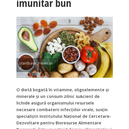
imunitar bun
plantbasednews.or
g
O dietă bogată în vitamine, oligoelemente şi
minerale şi un consum zilnic suﬁcient de
lichide asigură organismului resursele
necesare combaterii infecţiilor virale, susţin
specialiştii Institutului Naţional de Cercetare-
Dezvoltare pentru Bioresurse Alimentare