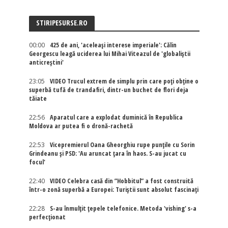
STIRIPESURSE.RO
00:00
425 de ani, 'aceleași interese imperiale': Călin
Georgescu leagă uciderea lui Mihai Viteazul de 'globaliștii
anticreștini'
23:05
VIDEO Trucul extrem de simplu prin care poți obține o
superbă tufă de trandafiri, dintr-un buchet de flori deja
tăiate
22:56
Aparatul care a explodat duminică în Republica
Moldova ar putea fi o dronă-rachetă
22:53
Vicepremierul Oana Gheorghiu rupe punțile cu Sorin
Grindeanu și PSD: 'Au aruncat țara în haos. S-au jucat cu
focul'
22:40
VIDEO Celebra casă din ”Hobbitul” a fost construită
într-o zonă superbă a Europei: Turiștii sunt absolut fascinați
22:28
S-au înmulțit țepele telefonice. Metoda 'vishing' s-a
perfecționat