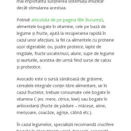
mai importantă susţinerea sistemului imunitar
decât stimularea acestuia.
Potrivit
articolului de pe pagina IBA Bucureşti
,
alimentele bogate în vitamine, cele pe bază de
legume şi fructe, ajută la recuperarea rapidă în
cazul unor afecţiuni, la fel ca alimentele cu proteine
uşor digerabile: ou, pudre proteice, lapte de
migdale, fructe uscate/nuci, alune, supe de legume
şi iaurturile, acestea din urmă fiind surse de calciu
şi probiotice.
Avocado este o sursă sănătoasă de grăsime,
cerealele integrale conţin ﬁbre alimentare, iar în
cazul fructelor, trebuie consumate cele bogate în
vitamina C (ex. mere, citrice, kiwi) sau bogate în
antioxidanţi (fructe de pădure – măceşe, aﬁne,
merişoare, coacăze, agrişe, cătină etc.).
În cazul legumelor, specialiştii recomandă crucifere