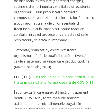
de oboseală, extenuare (conferind energie),
susţine sistemul imunitar, vitalitatea şi rezistenţa
organismului. Prin proprietăţile datorate
compuşilor ﬂavonoizi, a esterilor acizilor fenolici cu
alcooli aromatici şi a uleiurilor esenţiale din
fracţiunea volatilă, propolisul poate readuce
confortul în cazul proceselor ce afectează caile
respiratorii”, se arată în informare.
Totodată, spun tot ei, creşte rezistenţa
organismului faţă de boală, întrucât activează
celulele sistemului imunitar care produc citokine
(Mizrahi şi colab., 2014).
CITEȘTE ȘI:
Ce trebuie să ai în casă pentru a te
trata în caz că ai o formă ușoară de COVID-19
În contextul în care nu există încă un tratament
pentru COVID-19, toate măsurile amintite:
tratament antitermic, alimentele bogate în