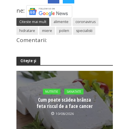
ne:
Citeste mai mult
alimente
coronavirus
hidratare
miere
polen
specialisti
Comentarii:
Citește și
NUTRITIE
SANATATE
Cum poate scădea brânza
feta riscul de a face cancer
10/08/2026