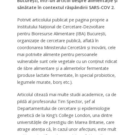
Bucureşti, într-un articol despre alimentaţie şi
sănătate în contextul răspândirii SARS-COV 2.
Potrivit articolului publicat pe pagina proprie a
Institutului Naţional de Cercetare-Dezvoltare
pentru Bioresurse Alimentare (IBA) Bucureşti,
organizaţie de cercetare publică, aflată în
coordonarea Ministerului Cercetării şi Inovării, cele
mai potrivite alimente pentru persoanele
vulnerabile sunt cele vegetale cu un conţinut ridicat
de ﬁbre alimentare şi a alimentelor fermentate
(produse lactate fermentate, în special probiotice,
legumele murate, borş etc.).
Articolul citează mai multe studii academice, ca de
pildă al profesorului Tim Spector, şef al
Departamentului de cercetare şi epidemiologie
genetică de la King’s College London, una dintre
universităţile de prestigiu din Marea Britanie, care
atrage atenţia că, în cazul unor afecţiuni, este mult