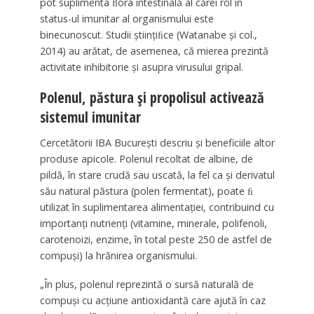
pot suplimenta ﬂora intestinală al cărei rol în
status-ul imunitar al organismului este
binecunoscut. Studii ştiinţiﬁce (Watanabe şi col.,
2014) au arătat, de asemenea, că mierea prezintă
activitate inhibitorie şi asupra virusului gripal.
Polenul, păstura şi propolisul activează
sistemul imunitar
Cercetătorii IBA Bucureşti descriu şi beneficiile altor
produse apicole. Polenul recoltat de albine, de
pildă, în stare crudă sau uscată, la fel ca şi derivatul
său natural păstura (polen fermentat), poate ﬁ
utilizat în suplimentarea alimentaţiei, contribuind cu
importanţi nutrienţi (vitamine, minerale, polifenoli,
carotenoizi, enzime, în total peste 250 de astfel de
compuşi) la hrănirea organismului.
„În plus, polenul reprezintă o sursă naturală de
compuşi cu acţiune antioxidantă care ajută în caz