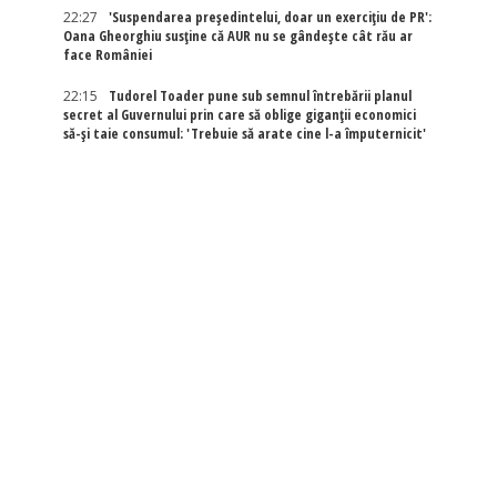
22:27
'Suspendarea președintelui, doar un exercițiu de PR':
Oana Gheorghiu susține că AUR nu se gândește cât rău ar
face României
22:15
Tudorel Toader pune sub semnul întrebării planul
secret al Guvernului prin care să oblige giganții economici
să-și taie consumul: 'Trebuie să arate cine l-a împuternicit'