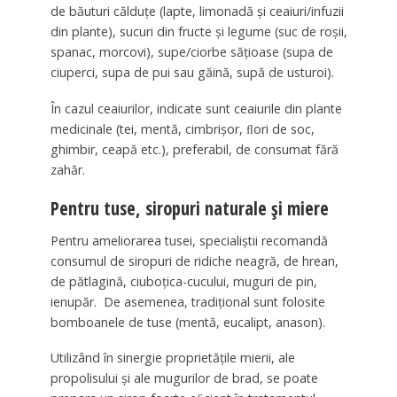
de băuturi călduţe (lapte, limonadă şi ceaiuri/infuzii
din plante), sucuri din fructe şi legume (suc de roşii,
spanac, morcovi), supe/ciorbe săţioase (supa de
ciuperci, supa de pui sau găină, supă de usturoi).
În cazul ceaiurilor, indicate sunt ceaiurile din plante
medicinale (tei, mentă, cimbrişor, ﬂori de soc,
ghimbir, ceapă etc.), preferabil, de consumat fără
zahăr.
Pentru tuse, siropuri naturale şi miere
Pentru ameliorarea tusei, specialiştii recomandă
consumul de siropuri de ridiche neagră, de hrean,
de pătlagină, ciuboţica-cucului, muguri de pin,
ienupăr. De asemenea, tradiţional sunt folosite
bomboanele de tuse (mentă, eucalipt, anason).
Utilizând în sinergie proprietăţile mierii, ale
propolisului şi ale mugurilor de brad, se poate