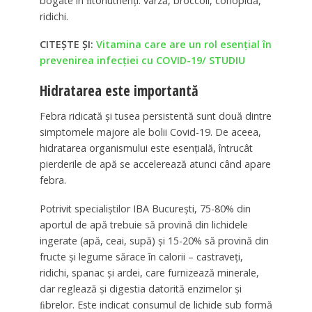
bogate în ﬁtonutrienţi: varză, broccoli, conopidă,
ridichi.
CITEȘTE ȘI:
Vitamina care are un rol esențial în
prevenirea infecției cu COVID-19/ STUDIU
Hidratarea este importantă
Febra ridicată şi tusea persistentă sunt două dintre
simptomele majore ale bolii Covid-19. De aceea,
hidratarea organismului este esenţială, întrucât
pierderile de apă se accelerează atunci când apare
febra.
Potrivit specialiştilor IBA Bucureşti, 75-80% din
aportul de apă trebuie să provină din lichidele
ingerate (apă, ceai, supă) şi 15-20% să provină din
fructe şi legume sărace în calorii – castraveţi,
ridichi, spanac şi ardei, care furnizează minerale,
dar reglează şi digestia datorită enzimelor şi
ﬁbrelor. Este indicat consumul de lichide sub formă