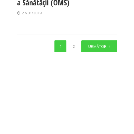
a Sănătății (OMS)
27/01/2019
1
2
URMĂTOR