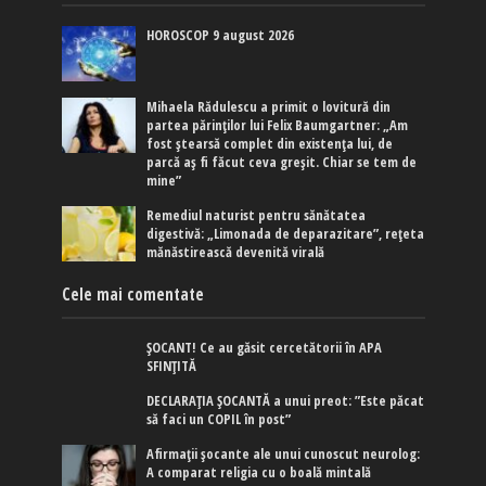
HOROSCOP 9 august 2026
Mihaela Rădulescu a primit o lovitură din
partea părinților lui Felix Baumgartner: „Am
fost ștearsă complet din existența lui, de
parcă aș fi făcut ceva greșit. Chiar se tem de
mine”
Remediul naturist pentru sănătatea
digestivă: „Limonada de deparazitare”, rețeta
mănăstirească devenită virală
Cele mai comentate
ȘOCANT! Ce au găsit cercetătorii în APA
SFINȚITĂ
DECLARAȚIA ȘOCANTĂ a unui preot: ”Este păcat
să faci un COPIL în post”
Afirmaţii şocante ale unui cunoscut neurolog:
A comparat religia cu o boală mintală