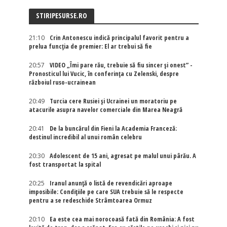
STIRIPESURSE.RO
21:10
Crin Antonescu indică principalul favorit pentru a
prelua funcția de premier: El ar trebui să fie
20:57
VIDEO „Îmi pare rău, trebuie să fiu sincer și onest” -
Pronosticul lui Vucic, în conferința cu Zelenski, despre
războiul ruso-ucrainean
20:49
Turcia cere Rusiei și Ucrainei un moratoriu pe
atacurile asupra navelor comerciale din Marea Neagră
20:41
De la buncărul din Fieni la Academia Franceză:
destinul incredibil al unui român celebru
20:30
Adolescent de 15 ani, agresat pe malul unui pârău. A
fost transportat la spital
20:25
Iranul anunță o listă de revendicări aproape
imposibile: Condițiile pe care SUA trebuie să le respecte
pentru a se redeschide Strâmtoarea Ormuz
20:10
Ea este cea mai norocoasă fată din România: A fost