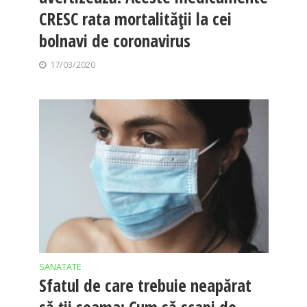
CRESC rata mortalității la cei
bolnavi de coronavirus
17/03/2020
SANATATE
Sfatul de care trebuie neapărat
să ții seama: Cum să scapi de