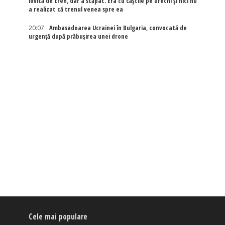
lovită de tren, dar a scăpat. Era cu căștile pe urechi și nici nu
a realizat că trenul venea spre ea
20:07
Ambasadoarea Ucrainei în Bulgaria, convocată de
urgență după prăbușirea unei drone
Cele mai populare