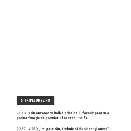
STIRIPESURSE.RO
21:10
Crin Antonescu indică principalul favorit pentru a
prelua funcția de premier: El ar trebui să fie
20:57
VIDEO „Îmi pare rău, trebuie să fiu sincer și onest” -