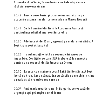
Pronosticul lui Vucic, în conferința cu Zelenski, despre
războiul ruso-ucrainean
20:49
Turcia cere Rusiei și Ucrainei un moratoriu pe
atacurile asupra navelor comerciale din Marea Neagră
20:41
De la buncărul din Fieni la Academia Franceză:
destinul incredibil al unui român celebru
20:30
Adolescent de 15 ani, agresat pe malul unui pârău. A
fost transportat la spital
20:25
Iranul anunță o listă de revendicări aproape
imposibile: Condițiile pe care SUA trebuie să le respecte
pentru a se redeschide Strâmtoarea Ormuz
20:10
Ea este cea mai norocoasă fată din România: A fost
lovită de tren, dar a scăpat. Era cu căștile pe urechi și nici nu
a realizat că trenul venea spre ea
20:07
Ambasadoarea Ucrainei în Bulgaria, convocată de
urgență după prăbușirea unei drone