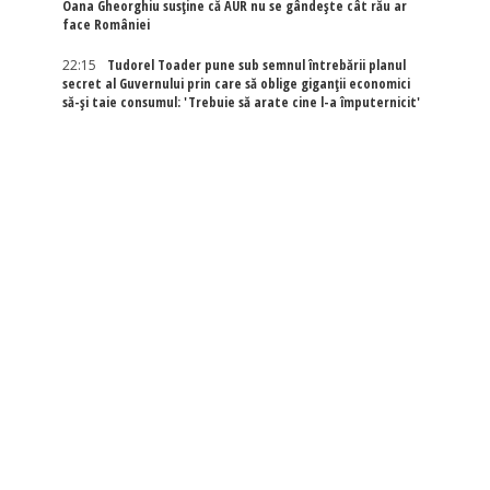
Oana Gheorghiu susține că AUR nu se gândește cât rău ar
face României
22:15
Tudorel Toader pune sub semnul întrebării planul
secret al Guvernului prin care să oblige giganții economici
să-și taie consumul: 'Trebuie să arate cine l-a împuternicit'