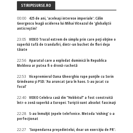
STIRIPESURSE.RO
00:00
425 de ani, 'aceleași interese imperiale': Călin
Georgescu leagă uciderea lui Mihai Viteazul de 'globaliștii
anticreștini'
23:05
VIDEO Trucul extrem de simplu prin care poți obține o
superbă tufă de trandafiri, dintr-un buchet de flori deja
tăiate
22:56
Aparatul care a explodat duminică în Republica
Moldova ar putea fi o dronă-rachetă
22:53
Vicepremierul Oana Gheorghiu rupe punțile cu Sorin
Grindeanu și PSD: 'Au aruncat țara în haos. S-au jucat cu
focul'
22:40
VIDEO Celebra casă din ”Hobbitul” a fost construită
într-o zonă superbă a Europei: Turiștii sunt absolut fascinați
22:28
S-au înmulțit țepele telefonice. Metoda 'vishing' s-a
perfecționat
22:27
'Suspendarea președintelui, doar un exercițiu de PR':