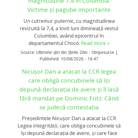
magnitudine 7,4 în Columbia.
Victime și pagube importante
Un cutremur puternic, cu magnitudinea
revizuită la 7,4, a lovit luni dimineață vestul
Columbiei, având epicentrul în
departamentul Chocó.
Read more »
Source:
Ultimele știri din Știrile Zilei - Stiripesurse
|
Published:
10/08/2026 - 16:47
Nicușor Dan a atacat la CCR legea
care obligă concubinele să își
depună declarația de avere și îl lasă
fără mandat pe Dominic Fritz: Când
se judecă contestația
Președintele Nicușor Dan a atacat la CCR
Legea integrității, care obliga concubinele să
își depună declarația de avere, și care face