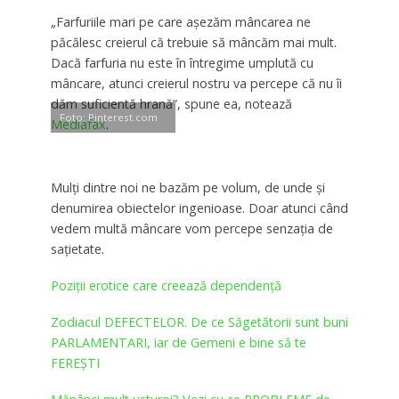
„Farfuriile mari pe care aşezăm mâncarea ne
păcălesc creierul că trebuie să mâncăm mai mult.
Dacă farfuria nu este în întregime umplută cu
mâncare, atunci creierul nostru va percepe că nu îi
dăm suficientă hrană”, spune ea, notează
Foto: Pinterest.com
Mediafax
.
Mulţi dintre noi ne bazăm pe volum, de unde şi
denumirea obiectelor ingenioase. Doar atunci când
vedem multă mâncare vom percepe senzaţia de
saţietate.
Poziţii erotice care creează dependenţă
Zodiacul DEFECTELOR. De ce Săgetătorii sunt buni
PARLAMENTARI, iar de Gemeni e bine să te
FEREȘTI