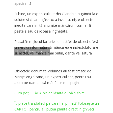
apetisant?
Ei bine, un expert culinar din Olanda s-a gândit la o
soluţie şi chiar a găsit-o: a inventat nişte obiecte
inedite care imită anumite mâncăruri, cum ar fi
pastele sau delicioasa îngheţată.
Plasat în mijlocul farfuriei, un astfel de obiect oferă
creierului informaţia că mâncarea e îndestulătorare
Foto: Pinterest.com
şi, astfel, vei mânca mai puţin, dar te vei sătura.
Obiectele denumite Volumes au fost create de
Marije Vogelzand, un expert culinar, pentru a-i
ajuta pe oameni să mănânce mai puţin.
Cum poți SCĂPA pielea lăsată după slăbire
Îți place trandafirul pe care l-ai primit? Folosește un
CARTOF pentru a-l putea planta direct în ghiveci