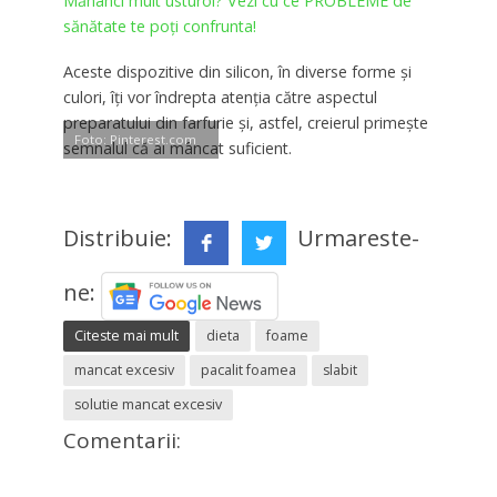
Mănânci mult usturoi? Vezi cu ce PROBLEME de
sănătate te poți confrunta!
Aceste dispozitive din silicon, în diverse forme şi
culori, îţi vor îndrepta atenţia către aspectul
preparatului din farfurie şi, astfel, creierul primeşte
Foto: Pinterest.com
semnalul că ai mâncat suficient.
Distribuie:
Urmareste-
ne:
Citeste mai mult
dieta
foame
mancat excesiv
pacalit foamea
slabit
solutie mancat excesiv
Comentarii: