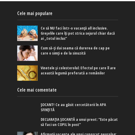
Cele mai populare
Ce să NU faci într-o vacanță all inclusive.
Greșelile care îți pot strica sejurul chiar dacă
ai „totul inclus”
Cum să-ți dai seama că durerea de cap pe
care o simți e de la sinuzită
Vinetele și colesterolul: Efectul pe care îl are
această legumă preferată a românilor
Cele mai comentate
ȘOCANT! Ce au găsit cercetătorii în APA
SFINȚITĂ
DECLARAȚIA ȘOCANTĂ a unui preot: ”Este păcat
să faci un COPIL în post”
Afirmaţii şocante ale unui cunoscut neurolog: