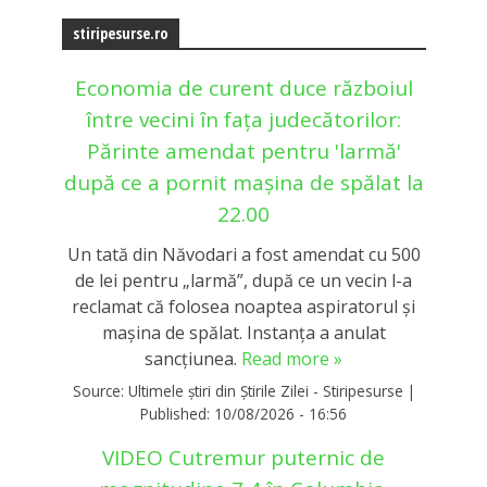
stiripesurse.ro
Economia de curent duce războiul
între vecini în fața judecătorilor:
Părinte amendat pentru 'larmă'
după ce a pornit mașina de spălat la
22.00
Un tată din Năvodari a fost amendat cu 500
de lei pentru „larmă”, după ce un vecin l-a
reclamat că folosea noaptea aspiratorul și
mașina de spălat. Instanța a anulat
sancțiunea.
Read more »
Source:
Ultimele știri din Știrile Zilei - Stiripesurse
|
Published:
10/08/2026 - 16:56
VIDEO Cutremur puternic de