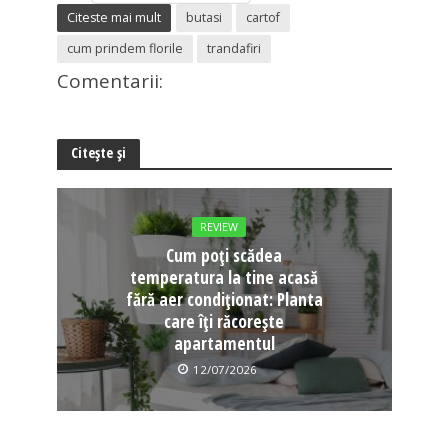
Citeste mai mult
butasi
cartof
cum prindem florile
trandafiri
Comentarii:
Citește și
REVIEW
Cum poți scădea
temperatura la tine acasă
fără aer condiționat: Planta
care îți răcorește
apartamentul
12/07/2026