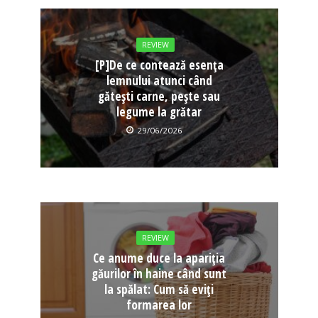
REVIEW
[P]De ce contează esența
lemnului atunci când
gătești carne, pește sau
legume la grătar
29/06/2026
REVIEW
Ce anume duce la apariția
găurilor în haine când sunt
la spălat: Cum să eviți
formarea lor