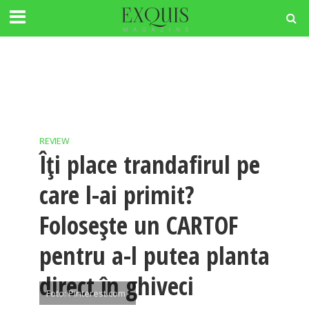
REVIEW
Îți place trandafirul pe
care l-ai primit?
Folosește un CARTOF
pentru a-l putea planta
direct în ghiveci
Foto: Pinterest.com