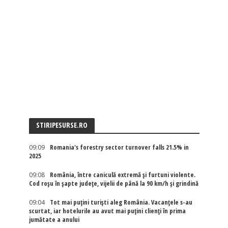
STIRIPESURSE.RO
09:09
Romania's forestry sector turnover falls 21.5% in
2025
09:08
România, între caniculă extremă și furtuni violente.
Cod roșu în șapte județe, vijelii de până la 90 km/h și grindină
09:04
Tot mai puțini turiști aleg România. Vacanțele s-au
scurtat, iar hotelurile au avut mai puțini clienți în prima
jumătate a anului