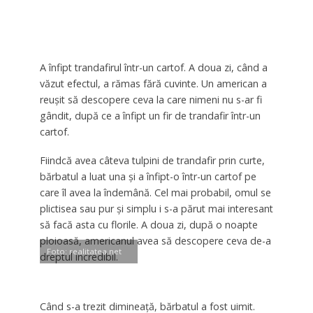
A înfipt trandafirul într-un cartof. A doua zi, când a
văzut efectul, a rămas fără cuvinte. Un american a
reușit să descopere ceva la care nimeni nu s-ar fi
gândit, după ce a înfipt un fir de trandafir într-un
cartof.
Fiindcă avea câteva tulpini de trandafir prin curte,
bărbatul a luat una și a înfipt-o într-un cartof pe
care îl avea la îndemână. Cel mai probabil, omul se
plictisea sau pur și simplu i s-a părut mai interesant
să facă asta cu florile. A doua zi, după o noapte
ploioasă, americanul avea să descopere ceva de-a
Foto: realitatea.net
dreptul incredibil.
Când s-a trezit dimineaţă, bărbatul a fost uimit.