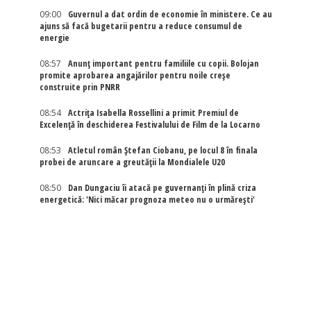
09:00
Guvernul a dat ordin de economie în ministere. Ce au
ajuns să facă bugetarii pentru a reduce consumul de
energie
08:57
Anunț important pentru familiile cu copii. Bolojan
promite aprobarea angajărilor pentru noile creșe
construite prin PNRR
08:54
Actriţa Isabella Rossellini a primit Premiul de
Excelenţă în deschiderea Festivalului de Film de la Locarno
08:53
Atletul român Ștefan Ciobanu, pe locul 8 în finala
probei de aruncare a greutății la Mondialele U20
08:50
Dan Dungaciu îi atacă pe guvernanți în plină criza
energetică: 'Nici măcar prognoza meteo nu o urmărești'