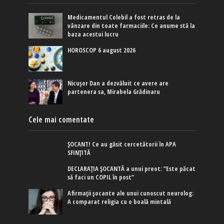
Medicamentul Colebil a fost retras de la
vânzare din toate farmaciile: Ce anume stă la
baza acestui lucru
HOROSCOP 6 august 2026
Nicușor Dan a dezvăluit ce avere are
partenera sa, Mirabela Grădinaru
Cele mai comentate
ȘOCANT! Ce au găsit cercetătorii în APA
SFINȚITĂ
DECLARAȚIA ȘOCANTĂ a unui preot: ”Este păcat
să faci un COPIL în post”
Afirmaţii şocante ale unui cunoscut neurolog:
A comparat religia cu o boală mintală