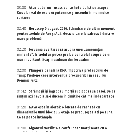
03:00
Atac puternic rusesc cu rachete balistice asupra
Kievului: val de explozii puternice și incendii în mai multe
cartiere
02:40
Horoscop 5 august 2026. Schimbare de ultim moment
pentru zodiile de Aer și Apă: decizia care le salvează dintr-o
mare problemă
02:20
Iordania avertizează asupra unei „amenințări
iminente”: Israelul ar putea prelua controlul asupra celui
mai important lăcaș musulman din Ierusalim
02:00
Plângere penală la DNA împotriva prefectului de
Timiș: Piedone cere intervenția procurorilor în cazul lui
Dominic Fritz
01:42
Strămoșii își îngropau morții sub podeaua casei. De ce
simțim azi nevoia să-i ducem în cimitire cât mai îndepărtate
01:20
NASA este în alertă: o bucată de rachetă cu
dimensiunile unui bloc cu 5 etaje se prăbușește azi pe Lună.
Ce se poate întâmpla
01:00
Gigantul Netflix s-a confruntat marţi seară cu o