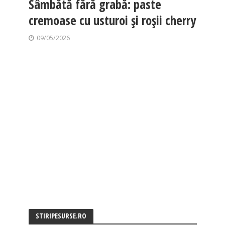
Sâmbătă fără grabă: paste
cremoase cu usturoi și roșii cherry
09/05/2026
STIRIPESURSE.RO