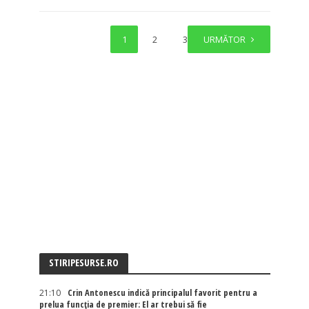
1
2
3
URMĂTOR
STIRIPESURSE.RO
21:10
Crin Antonescu indică principalul favorit pentru a
prelua funcția de premier: El ar trebui să fie