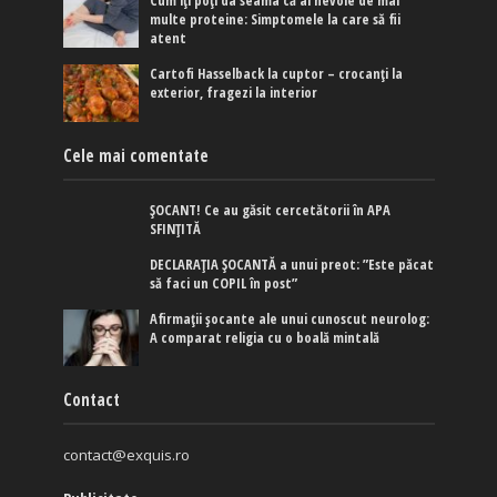
Cum îți poți da seama că ai nevoie de mai
multe proteine: Simptomele la care să fii
atent
Cartofi Hasselback la cuptor – crocanți la
exterior, fragezi la interior
Cele mai comentate
ȘOCANT! Ce au găsit cercetătorii în APA
SFINȚITĂ
DECLARAȚIA ȘOCANTĂ a unui preot: ”Este păcat
să faci un COPIL în post”
Afirmaţii şocante ale unui cunoscut neurolog:
A comparat religia cu o boală mintală
Contact
contact@exquis.ro