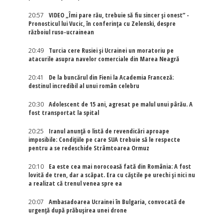
20:57
VIDEO „Îmi pare rău, trebuie să fiu sincer și onest” -
Pronosticul lui Vucic, în conferința cu Zelenski, despre
războiul ruso-ucrainean
20:49
Turcia cere Rusiei și Ucrainei un moratoriu pe
atacurile asupra navelor comerciale din Marea Neagră
20:41
De la buncărul din Fieni la Academia Franceză:
destinul incredibil al unui român celebru
20:30
Adolescent de 15 ani, agresat pe malul unui pârău. A
fost transportat la spital
20:25
Iranul anunță o listă de revendicări aproape
imposibile: Condițiile pe care SUA trebuie să le respecte
pentru a se redeschide Strâmtoarea Ormuz
20:10
Ea este cea mai norocoasă fată din România: A fost
lovită de tren, dar a scăpat. Era cu căștile pe urechi și nici nu
a realizat că trenul venea spre ea
20:07
Ambasadoarea Ucrainei în Bulgaria, convocată de
urgență după prăbușirea unei drone