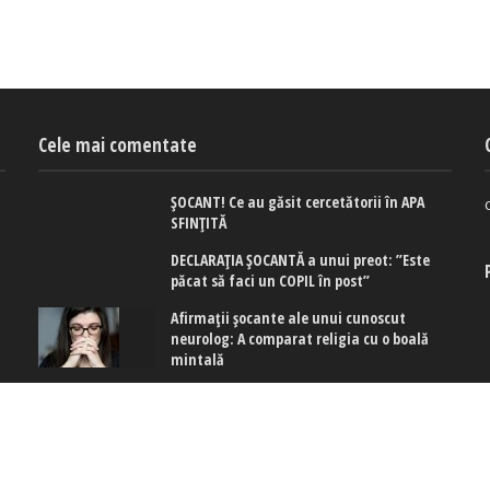
Cele mai comentate
ȘOCANT! Ce au găsit cercetătorii în APA
SFINȚITĂ
DECLARAȚIA ȘOCANTĂ a unui preot: ”Este
păcat să faci un COPIL în post”
Afirmaţii şocante ale unui cunoscut
neurolog: A comparat religia cu o boală
mintală
 cookies
|
Politica de confidențialitate
|
Politica de cookies