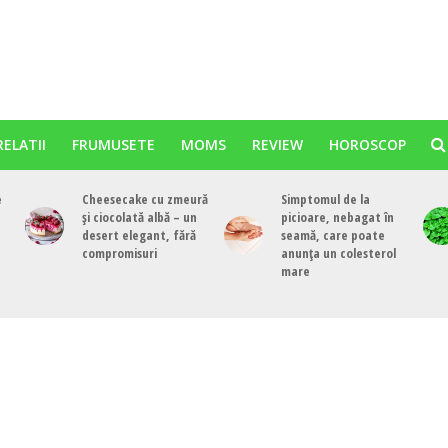
RELATII
FRUMUSETE
MOMS
REVIEW
HOROSCOP
e
Cheesecake cu zmeură
Simptomul de la
și ciocolată albă – un
picioare, nebagat în
desert elegant, fără
seamă, care poate
compromisuri
anunța un colesterol
mare