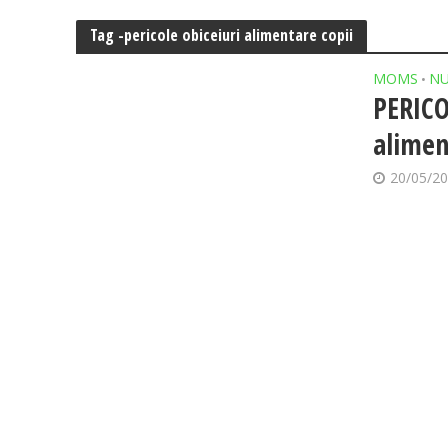
Tag -pericole obiceiuri alimentare copii
MOMS
NU
•
PERICO
alimen
20/05/2