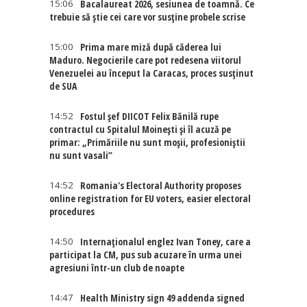
15:06
Bacalaureat 2026, sesiunea de toamnă. Ce
trebuie să știe cei care vor susține probele scrise
15:00
Prima mare miză după căderea lui
Maduro. Negocierile care pot redesena viitorul
Venezuelei au început la Caracas, proces susținut
de SUA
14:52
Fostul șef DIICOT Felix Bănilă rupe
contractul cu Spitalul Moinești și îl acuză pe
primar: „Primăriile nu sunt moșii, profesioniștii
nu sunt vasali”
14:52
Romania's Electoral Authority proposes
online registration for EU voters, easier electoral
procedures
14:50
Internaţionalul englez Ivan Toney, care a
participat la CM, pus sub acuzare în urma unei
agresiuni într-un club de noapte
14:47
Health Ministry sign 49 addenda signed