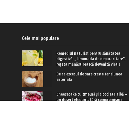
Cele mai populare
Remediul naturist pentru sănătatea
digestivă: „Limonada de deparazitare”,
rețeta mănăstirească devenită virală
De ce excesul de sare crește tensiunea
arterială
Cheesecake cu zmeură și ciocolată albă –
un desert elegant, fără compromisuri
Copyright © 2017-2024. www.exquis.ro |
Modifică setări