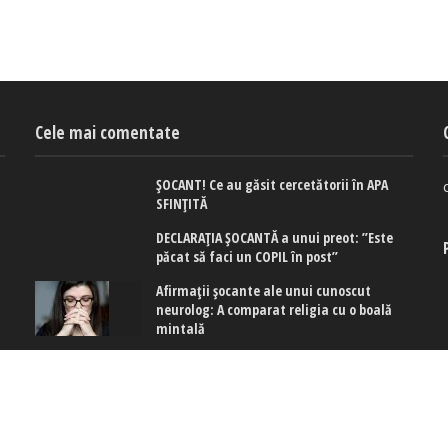
Cele mai comentate
ȘOCANT! Ce au găsit cercetătorii în APA
SFINȚITĂ
DECLARAȚIA ȘOCANTĂ a unui preot: ”Este
păcat să faci un COPIL în post”
Afirmaţii şocante ale unui cunoscut
neurolog: A comparat religia cu o boală
mintală
 cookies
|
Politica de confidențialitate
|
Politica de cookies