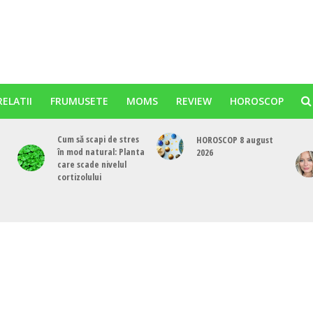
RELATII
FRUMUSETE
MOMS
REVIEW
HOROSCOP
Cum să scapi de stres
HOROSCOP 8 august
în mod natural: Planta
2026
care scade nivelul
cortizolului