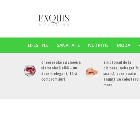
LIFESTYLE
SANATATE
NUTRITIE
MODA
Cheesecake cu zmeură
Simptomul de la
și ciocolată albă – un
picioare, nebagat în
desert elegant, fără
seamă, care poate
compromisuri
anunța un colesterol
mare