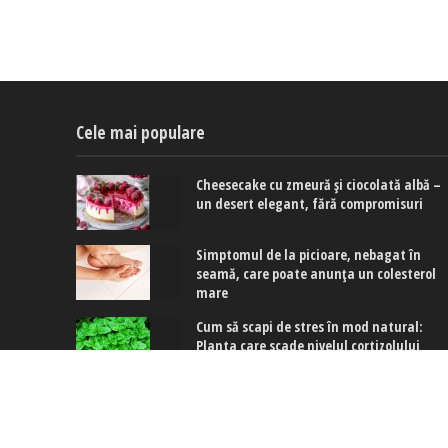
Cele mai populare
Cheesecake cu zmeură și ciocolată albă –
un desert elegant, fără compromisuri
Simptomul de la picioare, nebagat în
seamă, care poate anunța un colesterol
mare
Cum să scapi de stres în mod natural:
Planta care scade nivelul cortizolului
Copyright © 2017-2024. www.exquis.ro |
Modifică setări