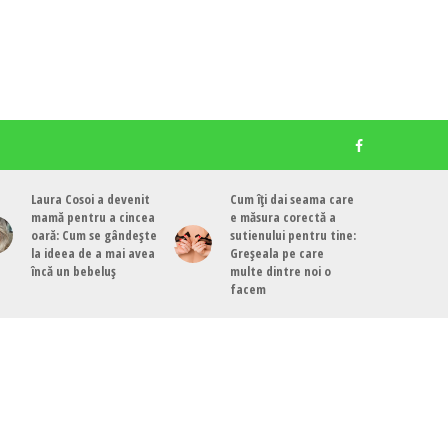
Laura Cosoi a devenit
Cum îți dai seama care
mamă pentru a cincea
e măsura corectă a
oară: Cum se gândește
sutienului pentru tine:
la ideea de a mai avea
Greșeala pe care
încă un bebeluș
multe dintre noi o
facem