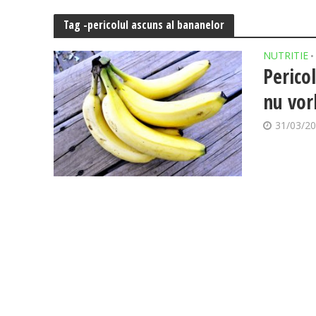
Tag -pericolul ascuns al bananelor
NUTRITIE
•
Perico
nu vor
31/03/2