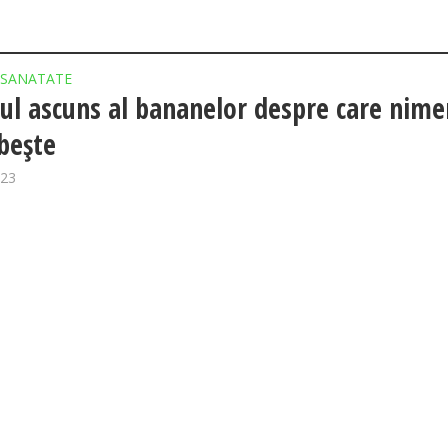
SANATATE
lul ascuns al bananelor despre care nime
bește
023