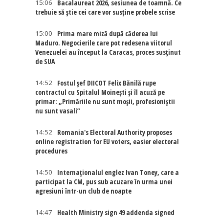
15:06
Bacalaureat 2026, sesiunea de toamnă. Ce
trebuie să știe cei care vor susține probele scrise
15:00
Prima mare miză după căderea lui
Maduro. Negocierile care pot redesena viitorul
Venezuelei au început la Caracas, proces susținut
de SUA
14:52
Fostul șef DIICOT Felix Bănilă rupe
contractul cu Spitalul Moinești și îl acuză pe
primar: „Primăriile nu sunt moșii, profesioniștii
nu sunt vasali”
14:52
Romania's Electoral Authority proposes
online registration for EU voters, easier electoral
procedures
14:50
Internaţionalul englez Ivan Toney, care a
participat la CM, pus sub acuzare în urma unei
agresiuni într-un club de noapte
14:47
Health Ministry sign 49 addenda signed