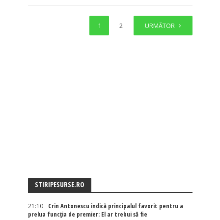
1
2
URMĂTOR
STIRIPESURSE.RO
21:10
Crin Antonescu indică principalul favorit pentru a
prelua funcția de premier: El ar trebui să fie