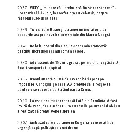
20:57
VIDEO „Îmi pare rău, trebuie să fiu sincer și onest” -
Pronosticul lui Vucic, în conferința cu Zelenski, despre
războiul ruso-ucrainean
20:49
Turcia cere Rusiei și Ucrainei un moratoriu pe
atacurile asupra navelor comerciale din Marea Neagră
20:41
De la buncărul din Fieni la Academia Franceză:
destinul incredibil al unui român celebru
20:30
Adolescent de 15 ani, agresat pe malul unui pârău. A
fost transportat la spital
20:25
Iranul anunță o listă de revendicări aproape
imposibile: Condițiile pe care SUA trebuie să le respecte
pentru a se redeschide Strâmtoarea Ormuz
20:10
Ea este cea mai norocoasă fată din România: A fost
lovită de tren, dar a scăpat. Era cu căștile pe urechi și nici nu
a realizat că trenul venea spre ea
20:07
Ambasadoarea Ucrainei în Bulgaria, convocată de
urgență după prăbușirea unei drone