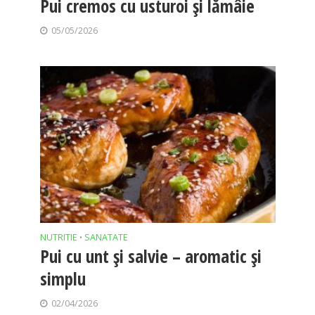
Pui cremos cu usturoi și lămâie
05/05/2026
NUTRITIE
SANATATE
•
Pui cu unt și salvie – aromatic și
simplu
02/04/2026