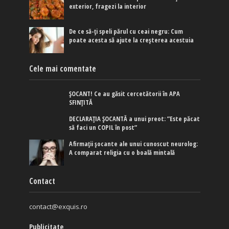
exterior, fragezi la interior
De ce să-ți speli părul cu ceai negru: Cum
poate acesta să ajute la creșterea acestuia
Cele mai comentate
ȘOCANT! Ce au găsit cercetătorii în APA
SFINȚITĂ
DECLARAȚIA ȘOCANTĂ a unui preot: ”Este păcat
să faci un COPIL în post”
Afirmaţii şocante ale unui cunoscut neurolog:
A comparat religia cu o boală mintală
Contact
contact@exquis.ro
Publicitate