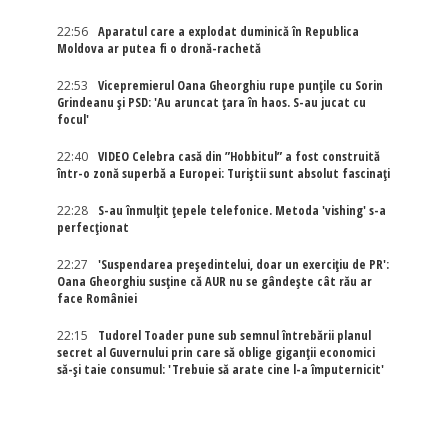
22:56
Aparatul care a explodat duminică în Republica
Moldova ar putea fi o dronă-rachetă
22:53
Vicepremierul Oana Gheorghiu rupe punțile cu Sorin
Grindeanu și PSD: 'Au aruncat țara în haos. S-au jucat cu
focul'
22:40
VIDEO Celebra casă din ”Hobbitul” a fost construită
într-o zonă superbă a Europei: Turiștii sunt absolut fascinați
22:28
S-au înmulțit țepele telefonice. Metoda 'vishing' s-a
perfecționat
22:27
'Suspendarea președintelui, doar un exercițiu de PR':
Oana Gheorghiu susține că AUR nu se gândește cât rău ar
face României
22:15
Tudorel Toader pune sub semnul întrebării planul
secret al Guvernului prin care să oblige giganții economici
să-și taie consumul: 'Trebuie să arate cine l-a împuternicit'