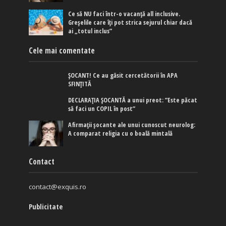
Ce să NU faci într-o vacanță all inclusive.
Greșelile care îți pot strica sejurul chiar dacă
ai „totul inclus”
Cele mai comentate
ȘOCANT! Ce au găsit cercetătorii în APA
SFINȚITĂ
DECLARAȚIA ȘOCANTĂ a unui preot: ”Este păcat
să faci un COPIL în post”
Afirmaţii şocante ale unui cunoscut neurolog:
A comparat religia cu o boală mintală
Contact
contact@exquis.ro
Publicitate