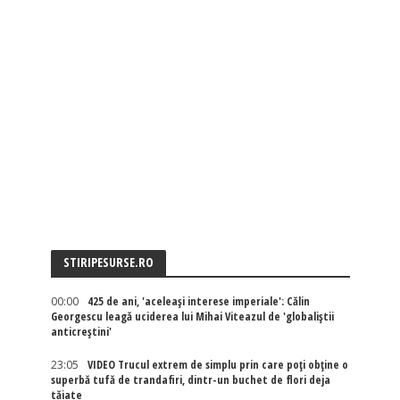
STIRIPESURSE.RO
00:00
425 de ani, 'aceleași interese imperiale': Călin
Georgescu leagă uciderea lui Mihai Viteazul de 'globaliștii
anticreștini'
23:05
VIDEO Trucul extrem de simplu prin care poți obține o
superbă tufă de trandafiri, dintr-un buchet de flori deja
tăiate