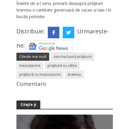
Înainte de a-l servi, presară deasupra prăjiturii
tiramisu o cantitate generoasă de cacao și taie-l în
bucăți potrivite.
Distribuie:
Urmareste-
ne:
Citeste mai mult
cea mai bună prăjitură
mascarpone
prăjitură cu cafea
prăjitură cu mascarpone
tiramisu
Comentarii:
Citește și