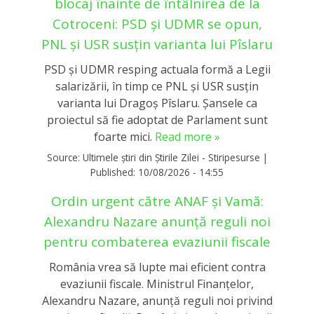
blocaj înainte de întâlnirea de la
Cotroceni: PSD și UDMR se opun,
PNL și USR susțin varianta lui Pîslaru
PSD și UDMR resping actuala formă a Legii
salarizării, în timp ce PNL și USR susțin
varianta lui Dragoș Pîslaru. Șansele ca
proiectul să fie adoptat de Parlament sunt
foarte mici.
Read more »
Source:
Ultimele știri din Știrile Zilei - Stiripesurse
|
Published:
10/08/2026 - 14:55
Ordin urgent către ANAF și Vamă:
Alexandru Nazare anunță reguli noi
pentru combaterea evaziunii fiscale
România vrea să lupte mai eficient contra
evaziunii fiscale. Ministrul Finanțelor,
Alexandru Nazare, anunță reguli noi privind