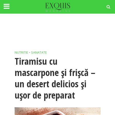
NUTRITIE
•
SANATATE
Tiramisu cu
mascarpone și frișcă –
un desert delicios și
ușor de preparat