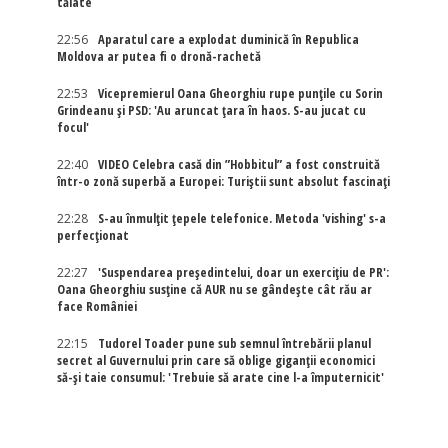
tăiate
22:56
Aparatul care a explodat duminică în Republica
Moldova ar putea fi o dronă-rachetă
22:53
Vicepremierul Oana Gheorghiu rupe punțile cu Sorin
Grindeanu și PSD: 'Au aruncat țara în haos. S-au jucat cu
focul'
22:40
VIDEO Celebra casă din ”Hobbitul” a fost construită
într-o zonă superbă a Europei: Turiștii sunt absolut fascinați
22:28
S-au înmulțit țepele telefonice. Metoda 'vishing' s-a
perfecționat
22:27
'Suspendarea președintelui, doar un exercițiu de PR':
Oana Gheorghiu susține că AUR nu se gândește cât rău ar
face României
22:15
Tudorel Toader pune sub semnul întrebării planul
secret al Guvernului prin care să oblige giganții economici
să-și taie consumul: 'Trebuie să arate cine l-a împuternicit'