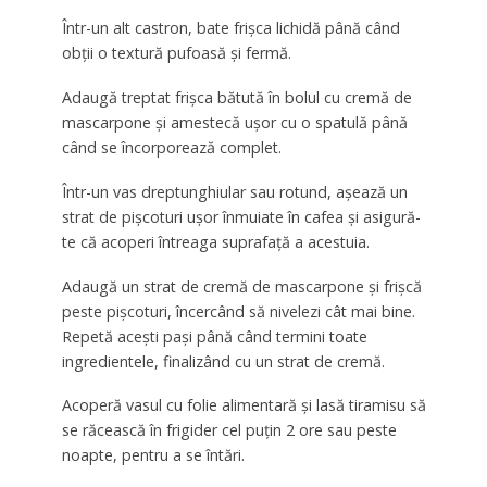
Într-un alt castron, bate frișca lichidă până când
obții o textură pufoasă și fermă.
Adaugă treptat frișca bătută în bolul cu cremă de
mascarpone și amestecă ușor cu o spatulă până
când se încorporează complet.
Într-un vas dreptunghiular sau rotund, așează un
strat de pișcoturi ușor înmuiate în cafea și asigură-
te că acoperi întreaga suprafață a acestuia.
Adaugă un strat de cremă de mascarpone și frișcă
peste pișcoturi, încercând să nivelezi cât mai bine.
Repetă acești pași până când termini toate
ingredientele, finalizând cu un strat de cremă.
Acoperă vasul cu folie alimentară și lasă tiramisu să
se răcească în frigider cel puțin 2 ore sau peste
noapte, pentru a se întări.