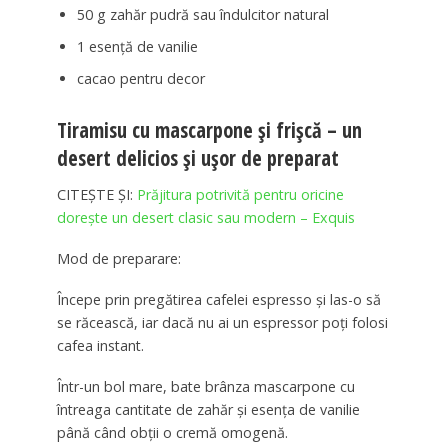
50 g zahăr pudră sau îndulcitor natural
1 esență de vanilie
cacao pentru decor
Tiramisu cu mascarpone și frișcă – un
desert delicios și ușor de preparat
CITEȘTE ȘI:
Prăjitura potrivită pentru oricine
dorește un desert clasic sau modern – Exquis
Mod de preparare:
Începe prin pregătirea cafelei espresso și las-o să
se răcească, iar dacă nu ai un espressor poți folosi
cafea instant.
Într-un bol mare, bate brânza mascarpone cu
întreaga cantitate de zahăr și esența de vanilie
până când obții o cremă omogenă.