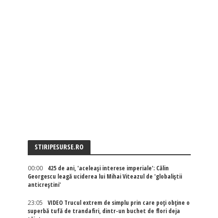
STIRIPESURSE.RO
00:00
425 de ani, 'aceleași interese imperiale': Călin
Georgescu leagă uciderea lui Mihai Viteazul de 'globaliștii
anticreștini'
23:05
VIDEO Trucul extrem de simplu prin care poți obține o
superbă tufă de trandafiri, dintr-un buchet de flori deja