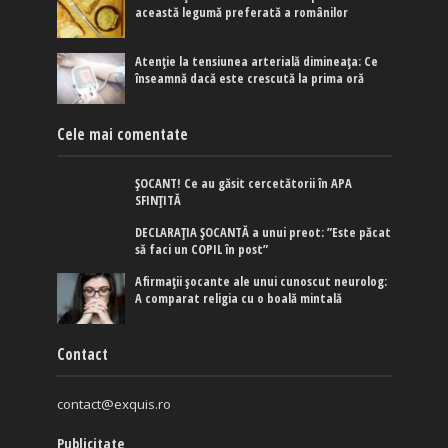
această legumă preferată a românilor
Atenție la tensiunea arterială dimineața: Ce
înseamnă dacă este crescută la prima oră
Cele mai comentate
ȘOCANT! Ce au găsit cercetătorii în APA
SFINȚITĂ
DECLARAȚIA ȘOCANTĂ a unui preot: ”Este păcat
să faci un COPIL în post”
Afirmaţii şocante ale unui cunoscut neurolog:
A comparat religia cu o boală mintală
Contact
contact@exquis.ro
Publicitate