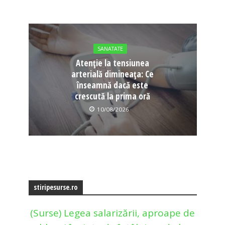
SANATATE
Atenție la tensiunea
arterială dimineața: Ce
înseamnă dacă este
crescută la prima oră
10/08/2026
stiripesurse.ro
(Surse) Legea salarizării, aproape de