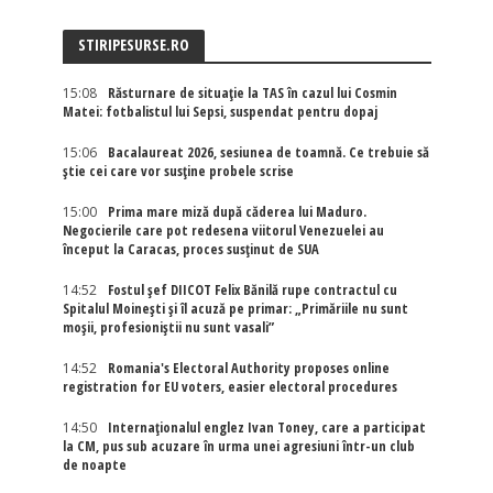
STIRIPESURSE.RO
15:08
Răsturnare de situație la TAS în cazul lui Cosmin
Matei: fotbalistul lui Sepsi, suspendat pentru dopaj
15:06
Bacalaureat 2026, sesiunea de toamnă. Ce trebuie să
știe cei care vor susține probele scrise
15:00
Prima mare miză după căderea lui Maduro.
Negocierile care pot redesena viitorul Venezuelei au
început la Caracas, proces susținut de SUA
14:52
Fostul șef DIICOT Felix Bănilă rupe contractul cu
Spitalul Moinești și îl acuză pe primar: „Primăriile nu sunt
moșii, profesioniștii nu sunt vasali”
14:52
Romania's Electoral Authority proposes online
registration for EU voters, easier electoral procedures
14:50
Internaţionalul englez Ivan Toney, care a participat
la CM, pus sub acuzare în urma unei agresiuni într-un club
de noapte