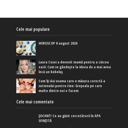
Cele mai populare
HOROSCOP 8 august 2026
Laura Cosoi a devenit mamă pentru a cincea
oară: Cum se gândește la ideea de a mai avea
încă un bebeluș
Cum îți dai seama care e măsura corectă a
sutienului pentru tine: Greșeala pe care
multe dintre noi o facem
Cele mai comentate
ȘOCANT! Ce au găsit cercetătorii în APA
SFINȚITĂ