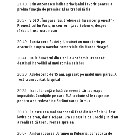
21:10
Crin Antonescu indică principalul favorit pentru a
prelua funcția de premier: El ar trebui să fie
20:57
VIDEO „Îmi pare rău, trebuie să fiu sincer și onest” -
Pronosticul lui Vucic, în conferința cu Zelenski, despre
războiul ruso-ucrainean
20:49
Turcia cere Rusiei și Ucrainei un moratoriu pe
atacurile asupra navelor comerciale din Marea Neagră
20:41
De la buncărul din Fieni la Academia Franceză:
destinul incredibil al unui român celebru
20:30
Adolescent de 15 ani, agresat pe malul unui pârău. A
fost transportat la spital
20:25
Iranul anunță o listă de revendicări aproape
imposibile: Condițiile pe care SUA trebuie să le respecte
pentru a se redeschide Strâmtoarea Ormuz
20:10
Ea este cea mai norocoasă fată din România: A fost
lovită de tren, dar a scăpat. Era cu căștile pe urechi și nici nu
a realizat că trenul venea spre ea
20:07
Ambasadoarea Ucrainei în Bulgaria, convocată de