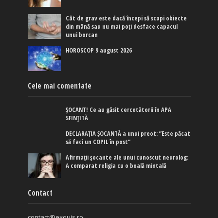
Cât de grav este dacă începi să scapi obiecte
din mână sau nu mai poți desface capacul
unui borcan
HOROSCOP 9 august 2026
Cele mai comentate
ȘOCANT! Ce au găsit cercetătorii în APA
SFINȚITĂ
DECLARAȚIA ȘOCANTĂ a unui preot: ”Este păcat
să faci un COPIL în post”
Afirmaţii şocante ale unui cunoscut neurolog:
A comparat religia cu o boală mintală
Contact
contact@exquis.ro