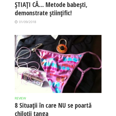
ȘTIAȚI CĂ… Metode babești,
demonstrate științific!
01/09/2018
REVIEW
8 Situații în care NU se poartă
chiloții tanga