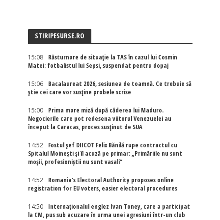
STIRIPESURSE.RO
15:08
Răsturnare de situație la TAS în cazul lui Cosmin
Matei: fotbalistul lui Sepsi, suspendat pentru dopaj
15:06
Bacalaureat 2026, sesiunea de toamnă. Ce trebuie să
știe cei care vor susține probele scrise
15:00
Prima mare miză după căderea lui Maduro.
Negocierile care pot redesena viitorul Venezuelei au
început la Caracas, proces susținut de SUA
14:52
Fostul șef DIICOT Felix Bănilă rupe contractul cu
Spitalul Moinești și îl acuză pe primar: „Primăriile nu sunt
moșii, profesioniștii nu sunt vasali”
14:52
Romania's Electoral Authority proposes online
registration for EU voters, easier electoral procedures
14:50
Internaţionalul englez Ivan Toney, care a participat
la CM, pus sub acuzare în urma unei agresiuni într-un club