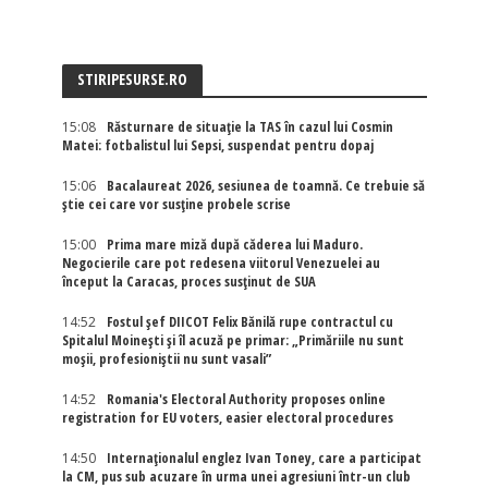
STIRIPESURSE.RO
15:08
Răsturnare de situație la TAS în cazul lui Cosmin
Matei: fotbalistul lui Sepsi, suspendat pentru dopaj
15:06
Bacalaureat 2026, sesiunea de toamnă. Ce trebuie să
știe cei care vor susține probele scrise
15:00
Prima mare miză după căderea lui Maduro.
Negocierile care pot redesena viitorul Venezuelei au
început la Caracas, proces susținut de SUA
14:52
Fostul șef DIICOT Felix Bănilă rupe contractul cu
Spitalul Moinești și îl acuză pe primar: „Primăriile nu sunt
moșii, profesioniștii nu sunt vasali”
14:52
Romania's Electoral Authority proposes online
registration for EU voters, easier electoral procedures
14:50
Internaţionalul englez Ivan Toney, care a participat
la CM, pus sub acuzare în urma unei agresiuni într-un club