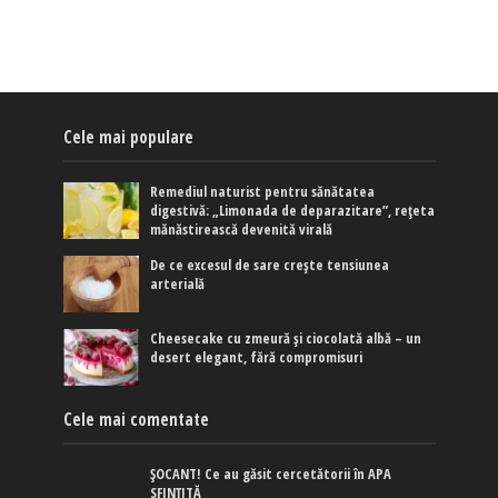
Cele mai populare
Remediul naturist pentru sănătatea
digestivă: „Limonada de deparazitare”, rețeta
mănăstirească devenită virală
De ce excesul de sare crește tensiunea
arterială
Cheesecake cu zmeură și ciocolată albă – un
desert elegant, fără compromisuri
Cele mai comentate
ȘOCANT! Ce au găsit cercetătorii în APA
SFINȚITĂ