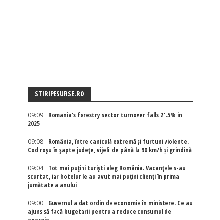
STIRIPESURSE.RO
09:09
Romania's forestry sector turnover falls 21.5% in
2025
09:08
România, între caniculă extremă și furtuni violente.
Cod roșu în șapte județe, vijelii de până la 90 km/h și grindină
09:04
Tot mai puțini turiști aleg România. Vacanțele s-au
scurtat, iar hotelurile au avut mai puțini clienți în prima
jumătate a anului
09:00
Guvernul a dat ordin de economie în ministere. Ce au
ajuns să facă bugetarii pentru a reduce consumul de
energie