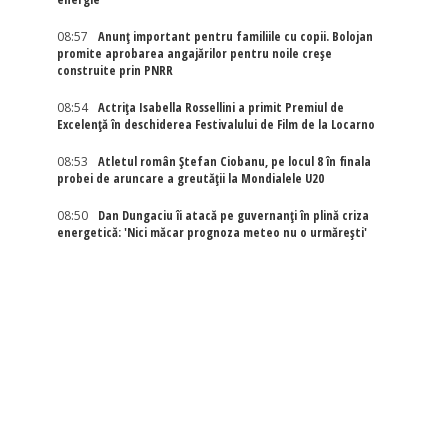
08:57
Anunț important pentru familiile cu copii. Bolojan
promite aprobarea angajărilor pentru noile creșe
construite prin PNRR
08:54
Actriţa Isabella Rossellini a primit Premiul de
Excelenţă în deschiderea Festivalului de Film de la Locarno
08:53
Atletul român Ștefan Ciobanu, pe locul 8 în finala
probei de aruncare a greutății la Mondialele U20
08:50
Dan Dungaciu îi atacă pe guvernanți în plină criza
energetică: 'Nici măcar prognoza meteo nu o urmărești'