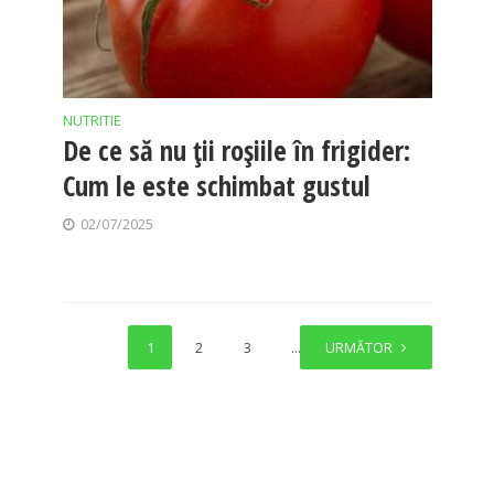
NUTRITIE
De ce să nu ții roșiile în frigider:
Cum le este schimbat gustul
02/07/2025
1
2
3
…
URMĂTOR
11