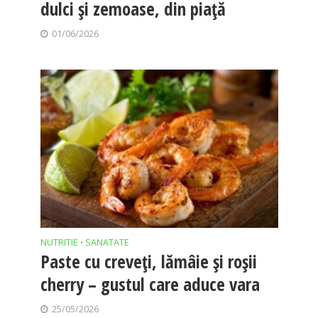
dulci și zemoase, din piață
01/06/2026
NUTRITIE
SANATATE
•
Paste cu creveți, lămâie și roșii
cherry – gustul care aduce vara
25/05/2026