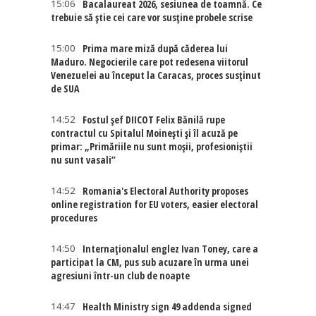
15:06
Bacalaureat 2026, sesiunea de toamnă. Ce
trebuie să știe cei care vor susține probele scrise
15:00
Prima mare miză după căderea lui
Maduro. Negocierile care pot redesena viitorul
Venezuelei au început la Caracas, proces susținut
de SUA
14:52
Fostul șef DIICOT Felix Bănilă rupe
contractul cu Spitalul Moinești și îl acuză pe
primar: „Primăriile nu sunt moșii, profesioniștii
nu sunt vasali”
14:52
Romania's Electoral Authority proposes
online registration for EU voters, easier electoral
procedures
14:50
Internaţionalul englez Ivan Toney, care a
participat la CM, pus sub acuzare în urma unei
agresiuni într-un club de noapte
14:47
Health Ministry sign 49 addenda signed