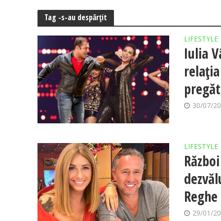
Tag -s-au despărțit
LIFESTYLE
Iulia 
relați
pregăt
30/07/2
LIFESTYLE
Război 
dezvăl
Reghe 
29/01/2