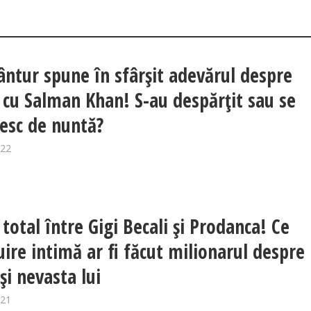
Vântur spune în sfârșit adevărul despre
a cu Salman Khan! S-au despărțit sau se
esc de nuntă?
022
total între Gigi Becali și Prodanca! Ce
uire intimă ar fi făcut milionarul despre
și nevasta lui
021