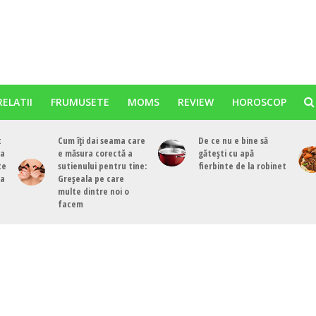
RELATII
FRUMUSETE
MOMS
REVIEW
HOROSCOP
t
Cum îți dai seama care
De ce nu e bine să
ea
e măsura corectă a
gătești cu apă
te
sutienului pentru tine:
fierbinte de la robinet
ea
Greșeala pe care
multe dintre noi o
facem