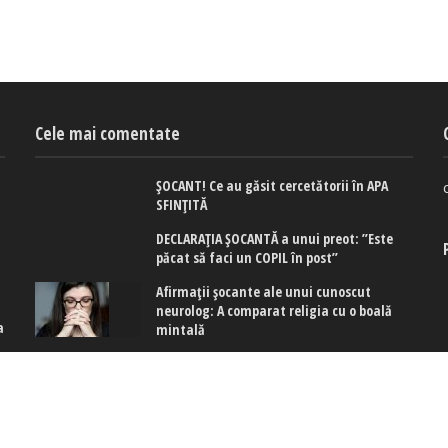
Cele mai comentate
ȘOCANT! Ce au găsit cercetătorii în APA
SFINȚITĂ
DECLARAȚIA ȘOCANTĂ a unui preot: ”Este
păcat să faci un COPIL în post”
Afirmaţii şocante ale unui cunoscut
neurolog: A comparat religia cu o boală
a
mintală
 cookies
|
Politica de confidențialitate
|
Politica de cookies