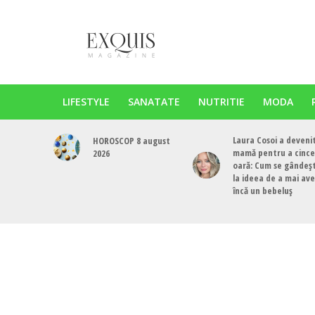
LIFESTYLE
SANATATE
NUTRITIE
MODA
Laura Cosoi a deveni
HOROSCOP 8 august
mamă pentru a cinc
2026
oară: Cum se gândeș
la ideea de a mai av
încă un bebeluș