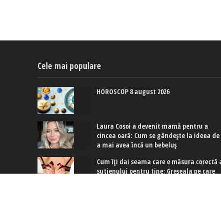
Cele mai populare
HOROSCOP 8 august 2026
Laura Cosoi a devenit mamă pentru a
cincea oară: Cum se gândește la ideea de
a mai avea încă un bebeluș
Cum îți dai seama care e măsura corectă 
sutienului pentru tine: Greșeala pe care
multe dintre noi o facem
Copyright © 2017-2024. www.exquis.ro |
Modifică setări