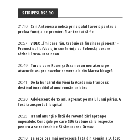
STIRIPESURSE.RO
21:10
Crin Antonescu indică principalul favorit pentru a
prelua funcția de premier: El ar trebui să fie
20:57
VIDEO „Îmi pare rău, trebuie să fiu sincer și onest” -
Pronosticul lui Vucic, în conferința cu Zelenski, despre
războiul ruso-ucrainean
20:49
Turcia cere Rusiei și Ucrainei un moratoriu pe
atacurile asupra navelor comerciale din Marea Neagră
20:41
De la buncărul din Fieni la Academia Franceză:
destinul incredibil al unui român celebru
20:30
Adolescent de 15 ani, agresat pe malul unui pârău. A
fost transportat la spital
20:25
Iranul anunță o listă de revendicări aproape
imposibile: Condițiile pe care SUA trebuie să le respecte
pentru a se redeschide Strâmtoarea Ormuz
20:10
Ea este cea mai norocoasă fată din România: A fost