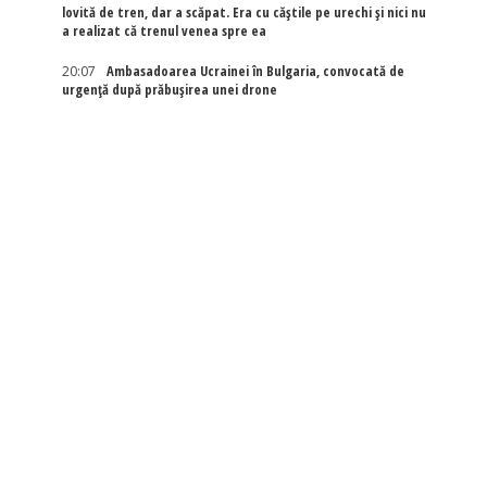
lovită de tren, dar a scăpat. Era cu căștile pe urechi și nici nu
a realizat că trenul venea spre ea
20:07
Ambasadoarea Ucrainei în Bulgaria, convocată de
urgență după prăbușirea unei drone