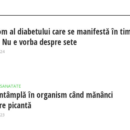
m al diabetului care se manifestă în ti
 Nu e vorba despre sete
024
SANATATE
întâmplă în organism când mănânci
e picantă
023