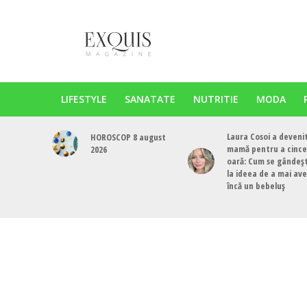
LIFESTYLE
SANATATE
NUTRITIE
MODA
Laura Cosoi a deveni
HOROSCOP 8 august
mamă pentru a cinc
2026
oară: Cum se gândeș
la ideea de a mai av
încă un bebeluș