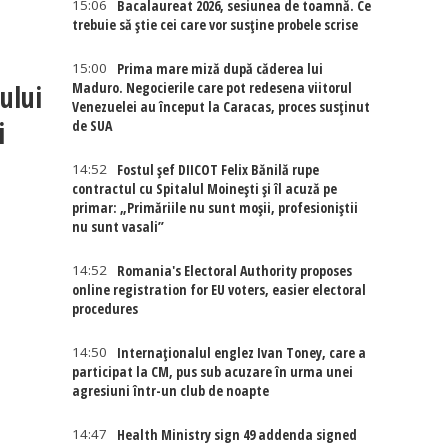
15:06
Bacalaureat 2026, sesiunea de toamnă. Ce
trebuie să știe cei care vor susține probele scrise
15:00
Prima mare miză după căderea lui
ului
Maduro. Negocierile care pot redesena viitorul
Venezuelei au început la Caracas, proces susținut
i
de SUA
14:52
Fostul șef DIICOT Felix Bănilă rupe
contractul cu Spitalul Moinești și îl acuză pe
primar: „Primăriile nu sunt moșii, profesioniștii
nu sunt vasali”
14:52
Romania's Electoral Authority proposes
online registration for EU voters, easier electoral
procedures
14:50
Internaţionalul englez Ivan Toney, care a
participat la CM, pus sub acuzare în urma unei
agresiuni într-un club de noapte
14:47
Health Ministry sign 49 addenda signed