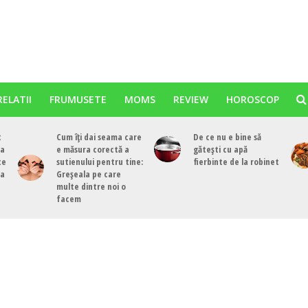
RELATII
FRUMUSETE
MOMS
REVIEW
HOROSCOP
t
Cum îți dai seama care
De ce nu e bine să
ea
e măsura corectă a
gătești cu apă
te
sutienului pentru tine:
fierbinte de la robinet
ea
Greșeala pe care
multe dintre noi o
facem