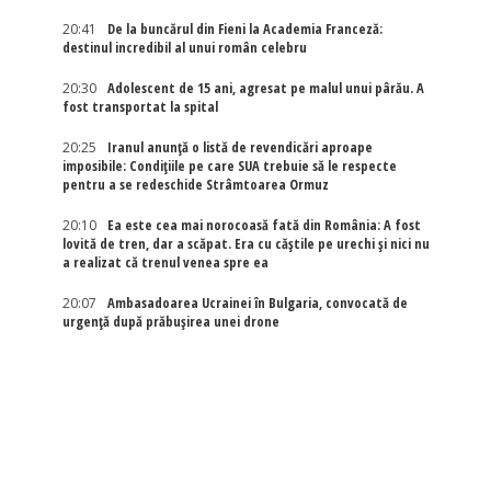
20:41
De la buncărul din Fieni la Academia Franceză:
destinul incredibil al unui român celebru
20:30
Adolescent de 15 ani, agresat pe malul unui pârău. A
fost transportat la spital
20:25
Iranul anunță o listă de revendicări aproape
imposibile: Condițiile pe care SUA trebuie să le respecte
pentru a se redeschide Strâmtoarea Ormuz
20:10
Ea este cea mai norocoasă fată din România: A fost
lovită de tren, dar a scăpat. Era cu căștile pe urechi și nici nu
a realizat că trenul venea spre ea
20:07
Ambasadoarea Ucrainei în Bulgaria, convocată de
urgență după prăbușirea unei drone