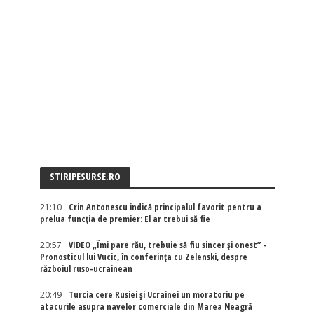
STIRIPESURSE.RO
21:10
Crin Antonescu indică principalul favorit pentru a
prelua funcția de premier: El ar trebui să fie
20:57
VIDEO „Îmi pare rău, trebuie să fiu sincer și onest” -
Pronosticul lui Vucic, în conferința cu Zelenski, despre
războiul ruso-ucrainean
20:49
Turcia cere Rusiei și Ucrainei un moratoriu pe
atacurile asupra navelor comerciale din Marea Neagră