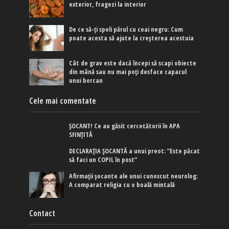
exterior, fragezi la interior
De ce să-ți speli părul cu ceai negru: Cum
poate acesta să ajute la creșterea acestuia
Cât de grav este dacă începi să scapi obiecte
din mână sau nu mai poți desface capacul
unui borcan
Cele mai comentate
ȘOCANT! Ce au găsit cercetătorii în APA
SFINȚITĂ
DECLARAȚIA ȘOCANTĂ a unui preot: ”Este păcat
să faci un COPIL în post”
Afirmaţii şocante ale unui cunoscut neurolog:
A comparat religia cu o boală mintală
Contact