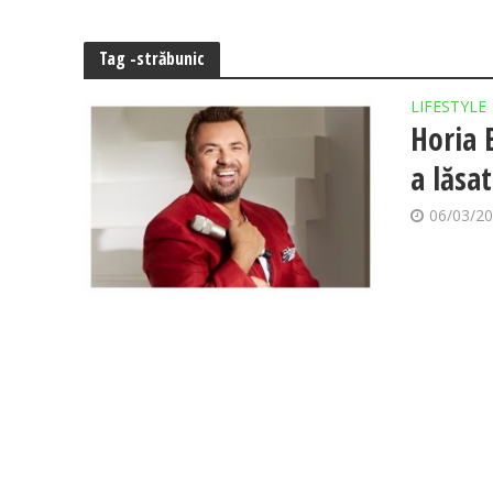
Tag -străbunic
LIFESTYLE
Horia 
a lăsa
06/03/2