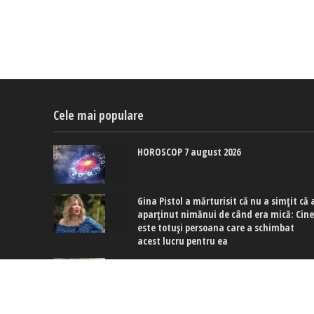
Cele mai populare
HOROSCOP 7 august 2026
Gina Pistol a mărturisit că nu a simțit că 
aparținut nimănui de când era mică: Cin
este totuși persoana care a schimbat
acest lucru pentru ea
Culoarea care înlocuiește manichiura alb
în august 2026: Hailey Bieber și Charli XCX
poartă deja nuanțe de albastru