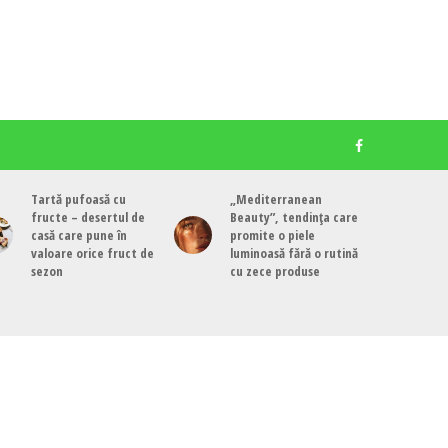
Tartă pufoasă cu
„Mediterranean
fructe – desertul de
Beauty”, tendința care
casă care pune în
promite o piele
valoare orice fruct de
luminoasă fără o rutină
sezon
cu zece produse