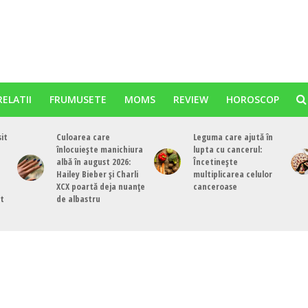
RELATII
FRUMUSETE
MOMS
REVIEW
HOROSCOP
sit
Culoarea care
Leguma care ajută în
înlocuiește manichiura
lupta cu cancerul:
albă în august 2026:
Încetinește
Hailey Bieber și Charli
multiplicarea celulor
XCX poartă deja nuanțe
canceroase
st
de albastru