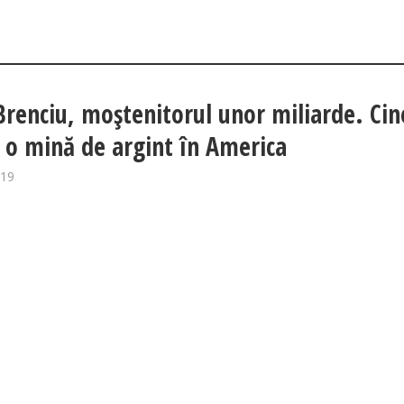
Brenciu, moștenitorul unor miliarde. Cine
t o mină de argint în America
019