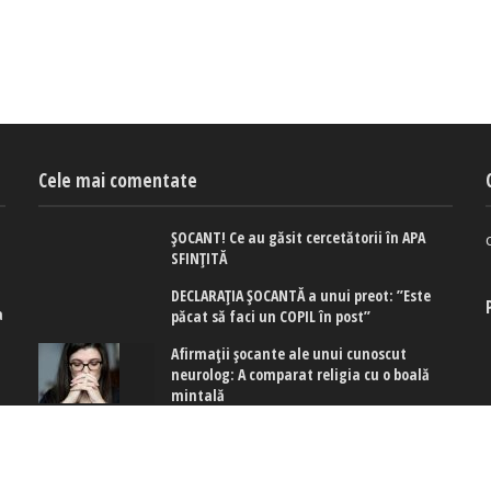
Cele mai comentate
ȘOCANT! Ce au găsit cercetătorii în APA
SFINȚITĂ
DECLARAȚIA ȘOCANTĂ a unui preot: ”Este
a
păcat să faci un COPIL în post”
e
Afirmaţii şocante ale unui cunoscut
neurolog: A comparat religia cu o boală
mintală
ă