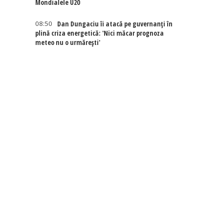
Mondialele U20
08:50
Dan Dungaciu îi atacă pe guvernanți în
plină criza energetică: 'Nici măcar prognoza
meteo nu o urmărești'