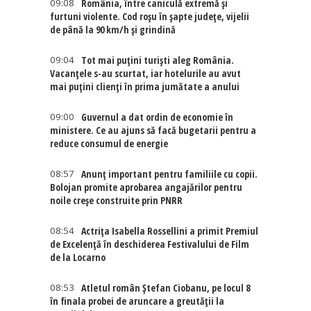
09:08
România, între caniculă extremă și
furtuni violente. Cod roșu în șapte județe, vijelii
de până la 90 km/h și grindină
09:04
Tot mai puțini turiști aleg România.
Vacanțele s-au scurtat, iar hotelurile au avut
mai puțini clienți în prima jumătate a anului
09:00
Guvernul a dat ordin de economie în
ministere. Ce au ajuns să facă bugetarii pentru a
reduce consumul de energie
08:57
Anunț important pentru familiile cu copii.
Bolojan promite aprobarea angajărilor pentru
noile creșe construite prin PNRR
08:54
Actriţa Isabella Rossellini a primit Premiul
de Excelenţă în deschiderea Festivalului de Film
de la Locarno
08:53
Atletul român Ștefan Ciobanu, pe locul 8
în finala probei de aruncare a greutății la