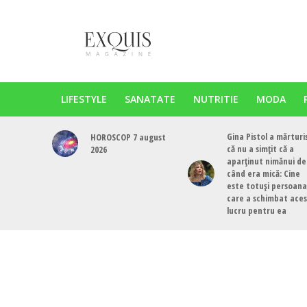
LIFESTYLE
SANATATE
NUTRITIE
MODA
Gina Pistol a mărturi
HOROSCOP 7 august
că nu a simțit că a
2026
aparținut nimănui de
când era mică: Cine
este totuși persoana
care a schimbat ace
lucru pentru ea