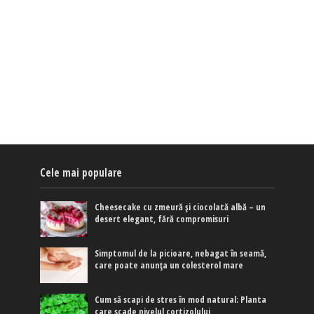
Cele mai populare
Cheesecake cu zmeură și ciocolată albă – un
desert elegant, fără compromisuri
Simptomul de la picioare, nebagat în seamă,
care poate anunța un colesterol mare
Cum să scapi de stres în mod natural: Planta
care scade nivelul cortizolului