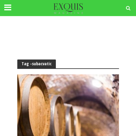
Tag -subacvatic