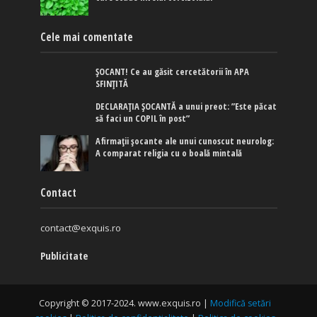
Cele mai comentate
ȘOCANT! Ce au găsit cercetătorii în APA
SFINȚITĂ
DECLARAȚIA ȘOCANTĂ a unui preot: ”Este păcat
să faci un COPIL în post”
Afirmaţii şocante ale unui cunoscut neurolog:
A comparat religia cu o boală mintală
Contact
contact@exquis.ro
Publicitate
Copyright © 2017-2024. www.exquis.ro |
Modifică setări