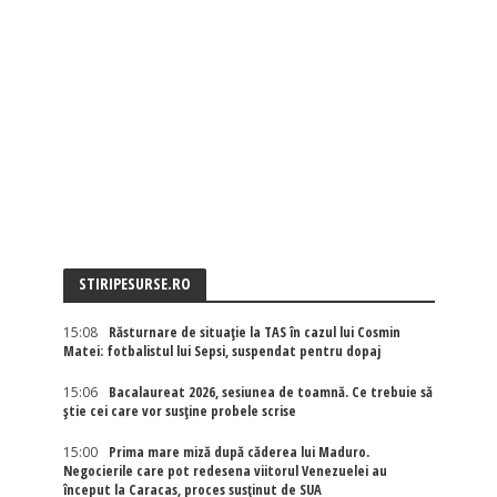
STIRIPESURSE.RO
15:08
Răsturnare de situație la TAS în cazul lui Cosmin
Matei: fotbalistul lui Sepsi, suspendat pentru dopaj
15:06
Bacalaureat 2026, sesiunea de toamnă. Ce trebuie să
știe cei care vor susține probele scrise
15:00
Prima mare miză după căderea lui Maduro.
Negocierile care pot redesena viitorul Venezuelei au
început la Caracas, proces susținut de SUA