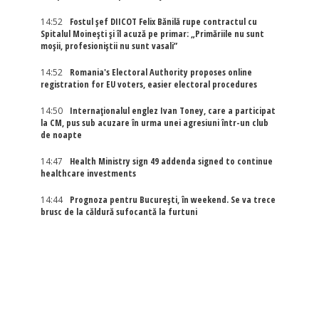
14:52
Fostul șef DIICOT Felix Bănilă rupe contractul cu
Spitalul Moinești și îl acuză pe primar: „Primăriile nu sunt
moșii, profesioniștii nu sunt vasali”
14:52
Romania's Electoral Authority proposes online
registration for EU voters, easier electoral procedures
14:50
Internaţionalul englez Ivan Toney, care a participat
la CM, pus sub acuzare în urma unei agresiuni într-un club
de noapte
14:47
Health Ministry sign 49 addenda signed to continue
healthcare investments
14:44
Prognoza pentru București, în weekend. Se va trece
brusc de la căldură sufocantă la furtuni