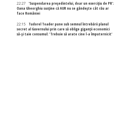
22:27
'Suspendarea președintelui, doar un exercițiu de PR':
Oana Gheorghiu susține că AUR nu se gândește cât rău ar
face României
22:15
Tudorel Toader pune sub semnul întrebării planul
secret al Guvernului prin care să oblige giganții economici
să-și taie consumul: 'Trebuie să arate cine l-a împuternicit'