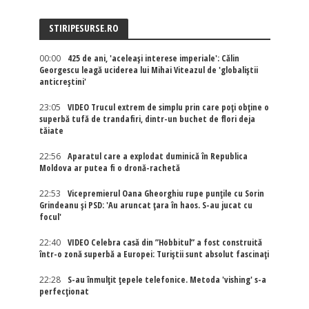
STIRIPESURSE.RO
00:00
425 de ani, 'aceleași interese imperiale': Călin
Georgescu leagă uciderea lui Mihai Viteazul de 'globaliștii
anticreștini'
23:05
VIDEO Trucul extrem de simplu prin care poți obține o
superbă tufă de trandafiri, dintr-un buchet de flori deja
tăiate
22:56
Aparatul care a explodat duminică în Republica
Moldova ar putea fi o dronă-rachetă
22:53
Vicepremierul Oana Gheorghiu rupe punțile cu Sorin
Grindeanu și PSD: 'Au aruncat țara în haos. S-au jucat cu
focul'
22:40
VIDEO Celebra casă din ”Hobbitul” a fost construită
într-o zonă superbă a Europei: Turiștii sunt absolut fascinați
22:28
S-au înmulțit țepele telefonice. Metoda 'vishing' s-a
perfecționat