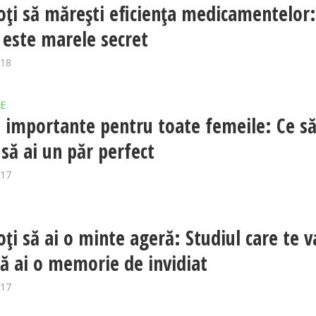
ţi să măreşti eficienţa medicamentelor
 este marele secret
018
E
i importante pentru toate femeile: Ce s
 să ai un păr perfect
017
ți să ai o minte ageră: Studiul care te v
să ai o memorie de invidiat
017