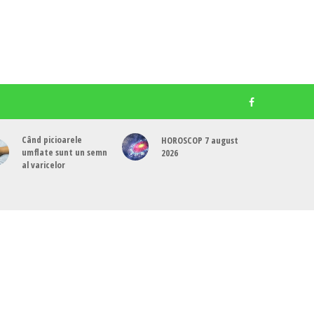
Când picioarele
HOROSCOP 7 august
umflate sunt un semn
2026
al varicelor