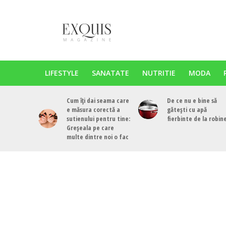
LIFESTYLE
SANATATE
NUTRITIE
MODA
Cum îți dai seama care
De ce nu e bine să
e măsura corectă a
gătești cu apă
sutienului pentru tine:
fierbinte de la robin
Greșeala pe care
multe dintre noi o fac