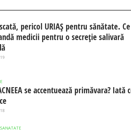
scată, pericol URIAŞ pentru sănătate. Ce
ndă medicii pentru o secreţie salivară
lă
019
E
ACNEEA se accentuează primăvara? Iată c
ace
018
SANATATE