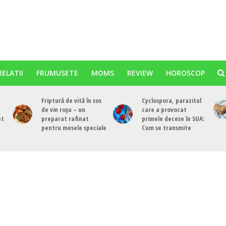
RELATII
FRUMUSETE
MOMS
REVIEW
HOROSCOP
Friptură de vită în sos
Cyclospora, parazitul
de vin roșu – un
care a provocat
et
preparat rafinat
primele decese în SUA:
pentru mesele speciale
Cum se transmite