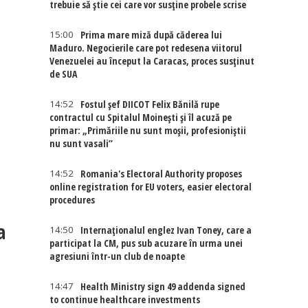
trebuie să știe cei care vor susține probele scrise
:
15:00
Prima mare miză după căderea lui
Maduro. Negocierile care pot redesena viitorul
Venezuelei au început la Caracas, proces susținut
de SUA
14:52
Fostul șef DIICOT Felix Bănilă rupe
ă
contractul cu Spitalul Moinești și îl acuză pe
primar: „Primăriile nu sunt moșii, profesioniștii
nu sunt vasali”
14:52
Romania's Electoral Authority proposes
online registration for EU voters, easier electoral
procedures
a
14:50
Internaţionalul englez Ivan Toney, care a
participat la CM, pus sub acuzare în urma unei
agresiuni într-un club de noapte
14:47
Health Ministry sign 49 addenda signed
to continue healthcare investments