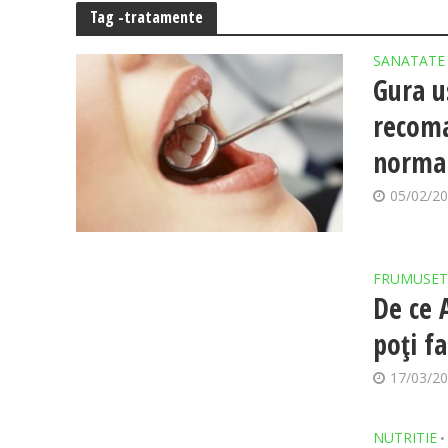
Tag -tratamente
SANATATE
Gura u
recoma
norma
05/02/2
FRUMUSET
De ce 
poți f
17/03/2
NUTRITIE
•