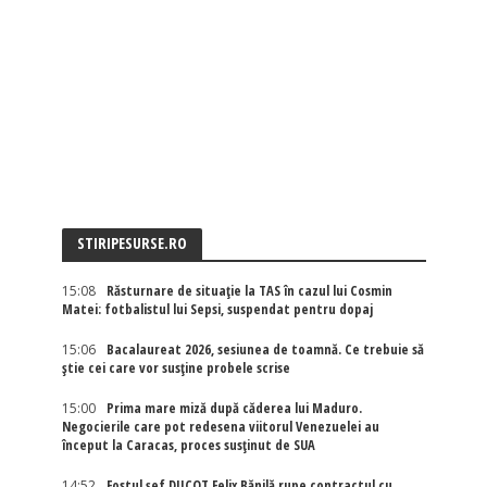
STIRIPESURSE.RO
15:08
Răsturnare de situație la TAS în cazul lui Cosmin
Matei: fotbalistul lui Sepsi, suspendat pentru dopaj
15:06
Bacalaureat 2026, sesiunea de toamnă. Ce trebuie să
știe cei care vor susține probele scrise
15:00
Prima mare miză după căderea lui Maduro.
Negocierile care pot redesena viitorul Venezuelei au
început la Caracas, proces susținut de SUA
14:52
Fostul șef DIICOT Felix Bănilă rupe contractul cu