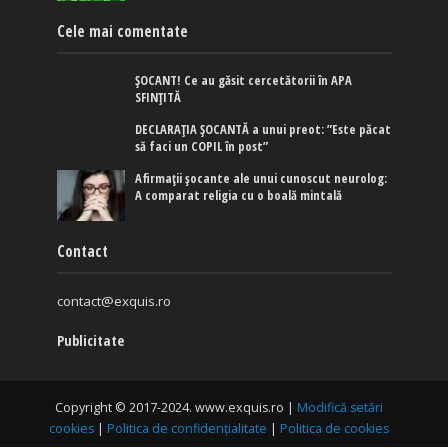
Cele mai comentate
ȘOCANT! Ce au găsit cercetătorii în APA
SFINȚITĂ
DECLARAȚIA ȘOCANTĂ a unui preot: ”Este păcat
să faci un COPIL în post”
Afirmaţii şocante ale unui cunoscut neurolog:
A comparat religia cu o boală mintală
Contact
contact@exquis.ro
Publicitate
Copyright © 2017-2024. www.exquis.ro |
Modifică setări
cookies
|
Politica de confidențialitate
|
Politica de cookies