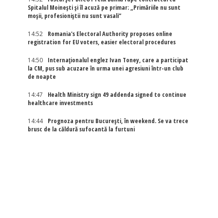
Spitalul Moinești și îl acuză pe primar: „Primăriile nu sunt
moșii, profesioniștii nu sunt vasali”
14:52
Romania's Electoral Authority proposes online
registration for EU voters, easier electoral procedures
14:50
Internaţionalul englez Ivan Toney, care a participat
la CM, pus sub acuzare în urma unei agresiuni într-un club
de noapte
14:47
Health Ministry sign 49 addenda signed to continue
healthcare investments
14:44
Prognoza pentru București, în weekend. Se va trece
brusc de la căldură sufocantă la furtuni