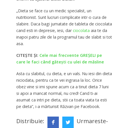
„Dieta se face cu un medic specialist, un
nutritionist. Sunt lucruri complicate intr-o cura de
slabire. Daca bagi jumatate de tableta de ciocolata
cand esti in depresie, iesi, dar
ciocolata
aia te da
inapoi patru zile de la programul tau de slabit si tot
asa.
CITEȘTE ȘI:
Cele mai frecvente GREȘELI pe
care le faci când gătești cu ulei de măsline
Asta cu slabitul, cu dieta, e un vals. Nu iesi din dieta
niciodata, pentru ca te vei ingrasa la loc. Orice
obez vine si imi spune acum ca a tinut dieta 7 luni
si apoi a mancat normal, nu cred! Cand ti-ai
asumat ca intri pe dieta, stii ca toata viata ta esti
pe dieta”, i-a mărturisit Răzvan pe Facebook.
Distribuie:
Urmareste-