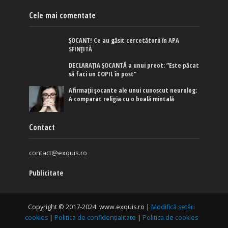
Cele mai comentate
ȘOCANT! Ce au găsit cercetătorii în APA
SFINȚITĂ
DECLARAȚIA ȘOCANTĂ a unui preot: ”Este păcat
să faci un COPIL în post”
Afirmaţii şocante ale unui cunoscut neurolog:
A comparat religia cu o boală mintală
Contact
contact@exquis.ro
Publicitate
Copyright © 2017-2024. www.exquis.ro |
Modifică setări
cookies
|
Politica de confidențialitate
|
Politica de cookies