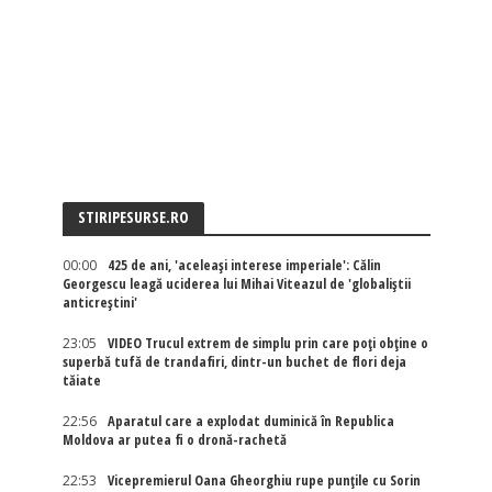
STIRIPESURSE.RO
00:00
425 de ani, 'aceleași interese imperiale': Călin
Georgescu leagă uciderea lui Mihai Viteazul de 'globaliștii
anticreștini'
23:05
VIDEO Trucul extrem de simplu prin care poți obține o
superbă tufă de trandafiri, dintr-un buchet de flori deja
tăiate
22:56
Aparatul care a explodat duminică în Republica
Moldova ar putea fi o dronă-rachetă
22:53
Vicepremierul Oana Gheorghiu rupe punțile cu Sorin