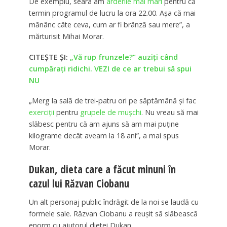
De exemplu, seara am
arderile mai mari
pentru că
termin programul de lucru la ora 22.00. Aşa că mai
mănânc câte ceva, cum ar fi brânză sau mere”, a
mărturisit Mihai Morar.
CITEȘTE ȘI:
„Vă rup frunzele?” auziți când
cumpărați ridichi. VEZI de ce ar trebui să spui
NU
„Merg la sală de trei-patru ori pe săptămână şi fac
exerciţii
pentru
grupele de muşchi
. Nu vreau să mai
slăbesc pentru că am ajuns să am mai puţine
kilograme decât aveam la 18 ani”, a mai spus
Morar.
Dukan, dieta care a făcut minuni în
cazul lui Răzvan Ciobanu
Un alt personaj public îndrăgit de la noi se laudă cu
formele sale. Răzvan Ciobanu a reușit să slăbească
enorm cu ajutorul dietei Dukan.