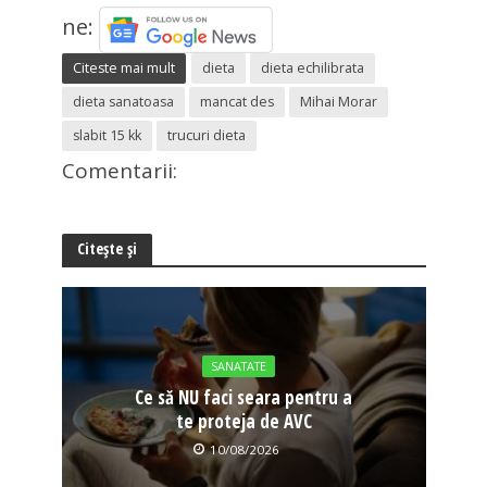
ne:
Citeste mai mult
dieta
dieta echilibrata
dieta sanatoasa
mancat des
Mihai Morar
slabit 15 kk
trucuri dieta
Comentarii:
Citește și
SANATATE
Ce să NU faci seara pentru a
te proteja de AVC
10/08/2026