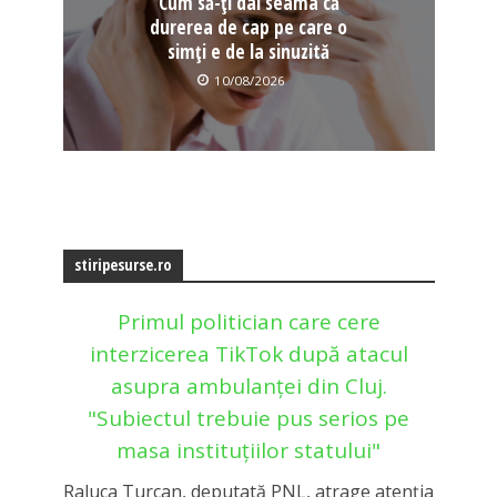
Cum să-ți dai seama că
durerea de cap pe care o
simți e de la sinuzită
10/08/2026
stiripesurse.ro
Primul politician care cere
interzicerea TikTok după atacul
asupra ambulanţei din Cluj.
"Subiectul trebuie pus serios pe
masa instituțiilor statului"
Raluca Turcan, deputată PNL, atrage atenția