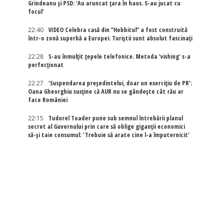
Grindeanu și PSD: 'Au aruncat țara în haos. S-au jucat cu
focul'
22:40
VIDEO Celebra casă din ”Hobbitul” a fost construită
într-o zonă superbă a Europei: Turiștii sunt absolut fascinați
22:28
S-au înmulțit țepele telefonice. Metoda 'vishing' s-a
perfecționat
22:27
'Suspendarea președintelui, doar un exercițiu de PR':
Oana Gheorghiu susține că AUR nu se gândește cât rău ar
face României
22:15
Tudorel Toader pune sub semnul întrebării planul
secret al Guvernului prin care să oblige giganții economici
să-și taie consumul: 'Trebuie să arate cine l-a împuternicit'