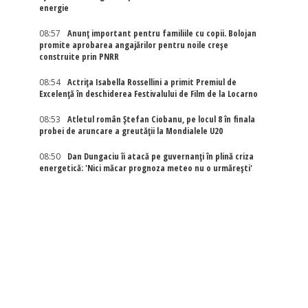
energie
08:57
Anunț important pentru familiile cu copii. Bolojan
promite aprobarea angajărilor pentru noile creșe
construite prin PNRR
08:54
Actriţa Isabella Rossellini a primit Premiul de
Excelenţă în deschiderea Festivalului de Film de la Locarno
08:53
Atletul român Ștefan Ciobanu, pe locul 8 în finala
probei de aruncare a greutății la Mondialele U20
08:50
Dan Dungaciu îi atacă pe guvernanți în plină criza
energetică: 'Nici măcar prognoza meteo nu o urmărești'