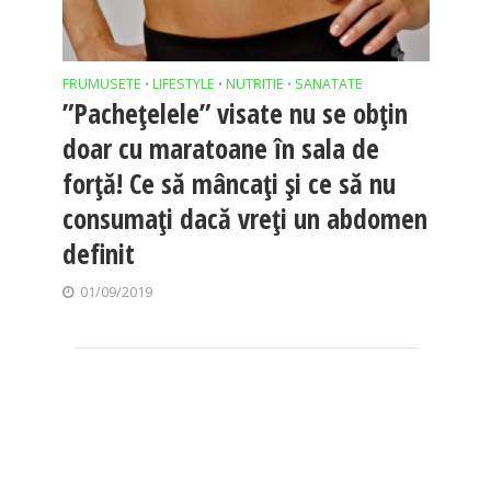
FRUMUSETE
LIFESTYLE
NUTRITIE
SANATATE
•
•
•
”Pachețelele” visate nu se obțin
doar cu maratoane în sala de
forță! Ce să mâncați și ce să nu
consumați dacă vreți un abdomen
definit
01/09/2019