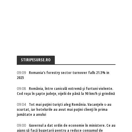
STIRIPESURSE.RO
09:09
Romania's forestry sector turnover falls 21.5% in
2025
09:08
România, între caniculă extremă și furtuni violente.
Cod roșu în șapte județe, vijelii de până la 90 km/h și grindină
09:04
Tot mai puțini turiști aleg România. Vacanțele s-au
scurtat, iar hotelurile au avut mai puțini clienți în prima
jumătate a anului
09:00
Guvernul a dat ordin de economie în ministere. Ce au
ajuns să facă bugetarii pentru a reduce consumul de