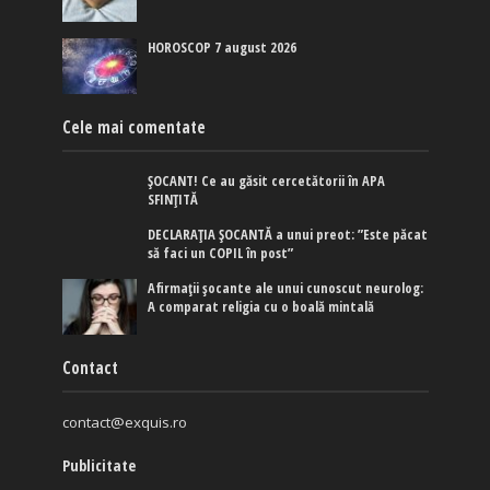
HOROSCOP 7 august 2026
Cele mai comentate
ȘOCANT! Ce au găsit cercetătorii în APA
SFINȚITĂ
DECLARAȚIA ȘOCANTĂ a unui preot: ”Este păcat
să faci un COPIL în post”
Afirmaţii şocante ale unui cunoscut neurolog:
A comparat religia cu o boală mintală
Contact
contact@exquis.ro
Publicitate