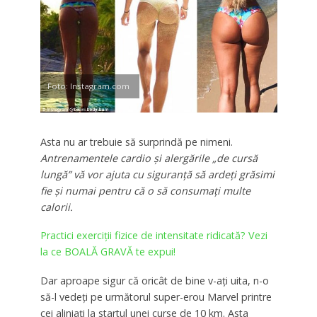
Foto: Instagram.com
Asta nu ar trebuie să surprindă pe nimeni.
Antrenamentele cardio și alergările „de cursă
lungă” vă vor ajuta cu siguranță să ardeți grăsimi
fie și numai pentru că o să consumați multe
calorii.
Practici exerciții fizice de intensitate ridicată? Vezi
la ce BOALĂ GRAVĂ te expui!
Dar aproape sigur că oricât de bine v-ați uita, n-o
să-l vedeți pe următorul super-erou Marvel printre
cei aliniați la startul unei curse de 10 km. Asta