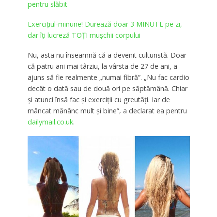
pentru slăbit
Exercițiul-minune! Durează doar 3 MINUTE pe zi,
dar îți lucreză TOȚI mușchii corpului
Nu, asta nu înseamnă că a devenit culturistă. Doar
că patru ani mai târziu, la vârsta de 27 de ani, a
ajuns să fie realmente „numai fibră”. „Nu fac cardio
decât o dată sau de două ori pe săptămână. Chiar
și atunci însă fac și exerciții cu greutăți. Iar de
mâncat mănânc mult și bine”, a declarat ea pentru
dailymail.co.uk
.