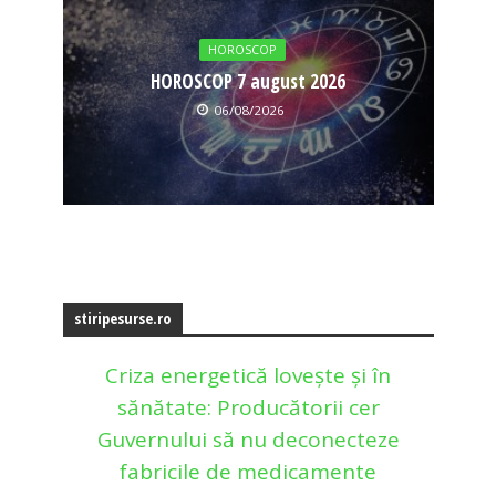
HOROSCOP
HOROSCOP 7 august 2026
06/08/2026
stiripesurse.ro
Criza energetică lovește și în
sănătate: Producătorii cer
Guvernului să nu deconecteze
fabricile de medicamente