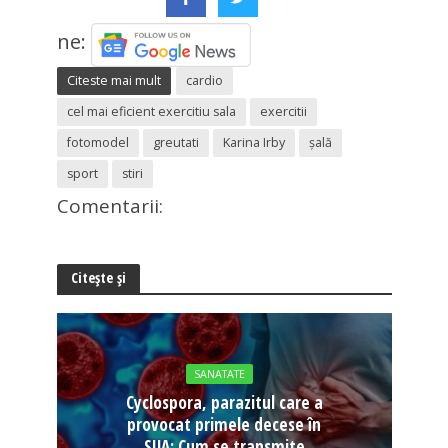
ne:
Citeste mai mult
cardio
cel mai eficient exercitiu sala
exercitii
fotomodel
greutati
Karina Irby
şală
sport
stiri
Comentarii:
Citește și
SANATATE
Cyclospora, parazitul care a
provocat primele decese în
SUA: Cum se transmite