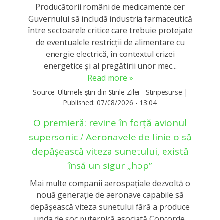
Producătorii români de medicamente cer
Guvernului să includă industria farmaceutică
între sectoarele critice care trebuie protejate
de eventualele restricții de alimentare cu
energie electrică, în contextul crizei
energetice și al pregătirii unor mec...
Read more »
Source:
Ultimele știri din Știrile Zilei - Stiripesurse
|
Published:
07/08/2026 - 13:04
O premieră: revine în forță avionul
supersonic / Aeronavele de linie o să
depășească viteza sunetului, există
însă un sigur „hop”
Mai multe companii aerospațiale dezvoltă o
nouă generație de aeronave capabile să
depășească viteza sunetului fără a produce
unda de șoc puternică asociată Concorde.