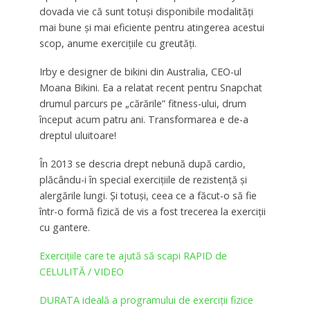
dovada vie că sunt totuși disponibile modalități
mai bune și mai eficiente pentru atingerea acestui
scop, anume exercițiile cu greutăți.
Irby e designer de bikini din Australia, CEO-ul
Moana Bikini. Ea a relatat recent pentru Snapchat
drumul parcurs pe „cărările” fitness-ului, drum
început acum patru ani. Transformarea e de-a
dreptul uluitoare!
În 2013 se descria drept nebună după cardio,
plăcându-i în special exercițiile de rezistență și
alergările lungi. Și totuși, ceea ce a făcut-o să fie
într-o formă fizică de vis a fost trecerea la exerciții
cu gantere.
Exerciţiile care te ajută să scapi RAPID de
CELULITĂ / VIDEO
DURATA ideală a programului de exerciții fizice