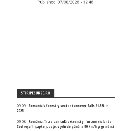
Published:
07/08/2026 - 12:46
STIRIPESURSE.RO
09:09
Romania's forestry sector turnover falls 21.5% in
2025
09:08
România, între caniculă extremă și furtuni violente.
Cod roșu în șapte județe, vijelii de până la 90 km/h și grindină