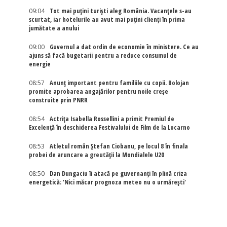
09:04
Tot mai puțini turiști aleg România. Vacanțele s-au
scurtat, iar hotelurile au avut mai puțini clienți în prima
jumătate a anului
09:00
Guvernul a dat ordin de economie în ministere. Ce au
ajuns să facă bugetarii pentru a reduce consumul de
energie
08:57
Anunț important pentru familiile cu copii. Bolojan
promite aprobarea angajărilor pentru noile creșe
construite prin PNRR
08:54
Actriţa Isabella Rossellini a primit Premiul de
Excelenţă în deschiderea Festivalului de Film de la Locarno
08:53
Atletul român Ștefan Ciobanu, pe locul 8 în finala
probei de aruncare a greutății la Mondialele U20
08:50
Dan Dungaciu îi atacă pe guvernanți în plină criza
energetică: 'Nici măcar prognoza meteo nu o urmărești'