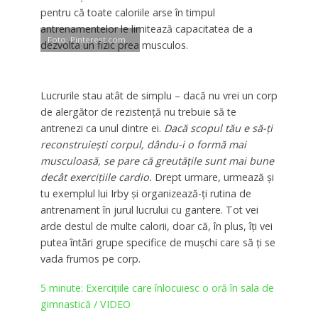
pentru că toate caloriile arse în timpul
antrenamentelor le limitează capacitatea de a
Foto: Pinterest.com
dezvolta un fizic prea musculos.
Lucrurile stau atât de simplu – dacă nu vrei un corp
de alergător de rezistență nu trebuie să te
antrenezi ca unul dintre ei.
Dacă scopul tău e să-ți
reconstruiești corpul, dându-i o formă mai
musculoasă, se pare că greutățile sunt mai bune
decât exercițiile cardio.
Drept urmare, urmează și
tu exemplul lui Irby și organizează-ți rutina de
antrenament în jurul lucrului cu gantere. Tot vei
arde destul de multe calorii, doar că, în plus, îți vei
putea întări grupe specifice de mușchi care să ți se
vada frumos pe corp.
5 minute: Exercițiile care înlocuiesc o oră în sala de
gimnastică / VIDEO