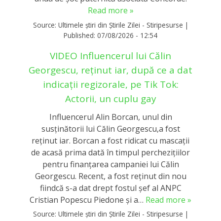
Read more »
Source:
Ultimele știri din Știrile Zilei - Stiripesurse
|
Published:
07/08/2026 - 12:54
VIDEO Influencerul lui Călin
Georgescu, reținut iar, după ce a dat
indicații regizorale, pe Tik Tok:
Actorii, un cuplu gay
Influencerul Alin Borcan, unul din
susținătorii lui Călin Georgescu,a fost
reținut iar. Borcan a fost ridicat cu mascații
de acasă prima dată în timpul perchezițiilor
pentru finanțarea campaniei lui Călin
Georgescu. Recent, a fost reținut din nou
fiindcă s-a dat drept fostul șef al ANPC
Cristian Popescu Piedone și a…
Read more »
Source:
Ultimele știri din Știrile Zilei - Stiripesurse
|