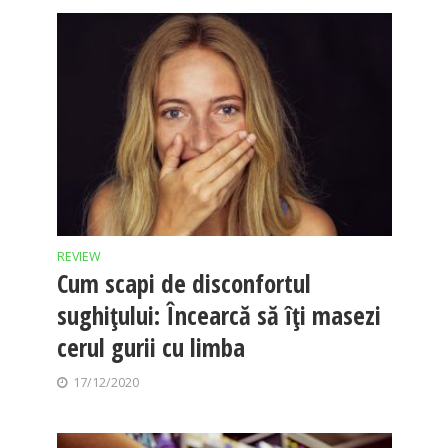
REVIEW
Cum scapi de disconfortul
sughițului: Încearcă să îți masezi
cerul gurii cu limba
17/12/2020