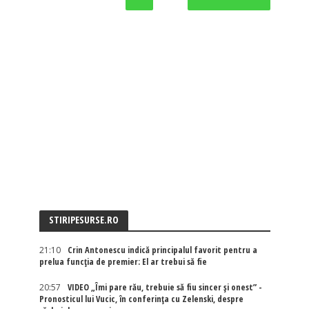
STIRIPESURSE.RO
21:10
Crin Antonescu indică principalul favorit pentru a
prelua funcția de premier: El ar trebui să fie
20:57
VIDEO „Îmi pare rău, trebuie să fiu sincer și onest” -
Pronosticul lui Vucic, în conferința cu Zelenski, despre