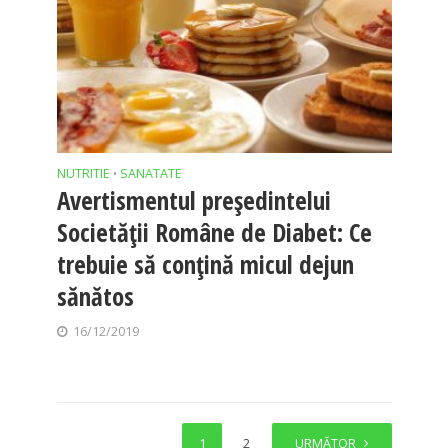
NUTRITIE
SANATATE
•
Avertismentul președintelui
Societății Române de Diabet: Ce
trebuie să conţină micul dejun
sănătos
16/12/2019
1
2
URMĂTOR