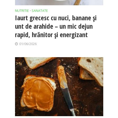
NUTRITIE
SANATATE
•
Iaurt grecesc cu nuci, banane și
unt de arahide – un mic dejun
rapid, hrănitor și energizant
01/06/2026