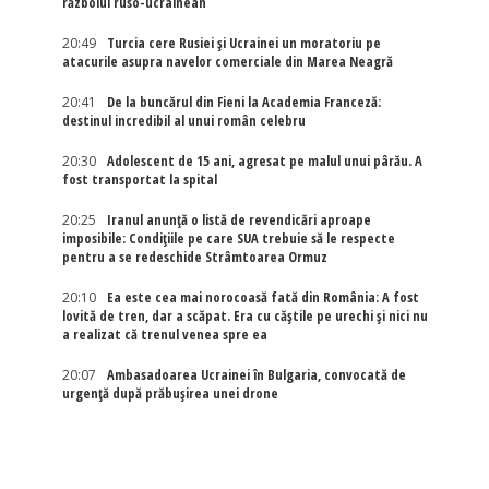
războiul ruso-ucrainean
20:49
Turcia cere Rusiei și Ucrainei un moratoriu pe
atacurile asupra navelor comerciale din Marea Neagră
20:41
De la buncărul din Fieni la Academia Franceză:
destinul incredibil al unui român celebru
20:30
Adolescent de 15 ani, agresat pe malul unui pârău. A
fost transportat la spital
20:25
Iranul anunță o listă de revendicări aproape
imposibile: Condițiile pe care SUA trebuie să le respecte
pentru a se redeschide Strâmtoarea Ormuz
20:10
Ea este cea mai norocoasă fată din România: A fost
lovită de tren, dar a scăpat. Era cu căștile pe urechi și nici nu
a realizat că trenul venea spre ea
20:07
Ambasadoarea Ucrainei în Bulgaria, convocată de
urgență după prăbușirea unei drone