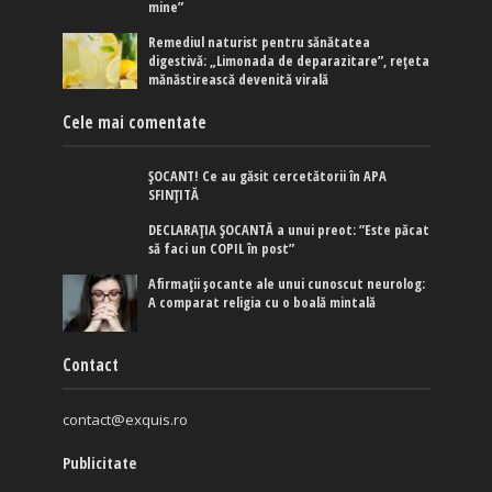
mine”
Remediul naturist pentru sănătatea
digestivă: „Limonada de deparazitare”, rețeta
mănăstirească devenită virală
Cele mai comentate
ȘOCANT! Ce au găsit cercetătorii în APA
SFINȚITĂ
DECLARAȚIA ȘOCANTĂ a unui preot: ”Este păcat
să faci un COPIL în post”
Afirmaţii şocante ale unui cunoscut neurolog:
A comparat religia cu o boală mintală
Contact
contact@exquis.ro
Publicitate