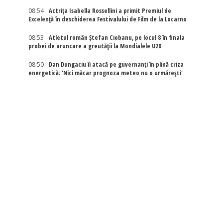
08:54
Actriţa Isabella Rossellini a primit Premiul de
Excelenţă în deschiderea Festivalului de Film de la Locarno
08:53
Atletul român Ștefan Ciobanu, pe locul 8 în finala
probei de aruncare a greutății la Mondialele U20
08:50
Dan Dungaciu îi atacă pe guvernanți în plină criza
energetică: 'Nici măcar prognoza meteo nu o urmărești'