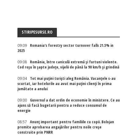
STIRIPESURSE.RO
09:09
Romania's forestry sector turnover falls 21.5% in
2025
09:08
România, între caniculă extremă și furtuni violente.
Cod roșu în șapte județe, vijelii de până la 90 km/h și grindină
09:04
Tot mai puțini turiști aleg România. Vacanțele s-au
scurtat, iar hotelurile au avut mai puțini clienți în prima
jumătate a anului
09:00
Guvernul a dat ordin de economie în ministere. Ce au
ajuns să facă bugetarii pentru a reduce consumul de
energie
08:57
Anunț important pentru familiile cu copii. Bolojan
promite aprobarea angajărilor pentru noile creșe
construite prin PNRR