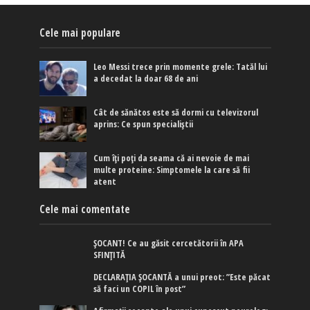
Cele mai populare
Leo Messi trece prin momente grele: Tatăl lui
a decedat la doar 68 de ani
Cât de sănătos este să dormi cu televizorul
aprins: Ce spun specialiștii
Cum îți poți da seama că ai nevoie de mai
multe proteine: Simptomele la care să fii
atent
Cele mai comentate
ȘOCANT! Ce au găsit cercetătorii în APA
SFINȚITĂ
DECLARAȚIA ȘOCANTĂ a unui preot: ”Este păcat
să faci un COPIL în post”