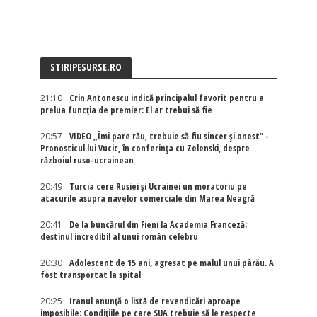
STIRIPESURSE.RO
21:10
Crin Antonescu indică principalul favorit pentru a
prelua funcția de premier: El ar trebui să fie
20:57
VIDEO „Îmi pare rău, trebuie să fiu sincer și onest” -
Pronosticul lui Vucic, în conferința cu Zelenski, despre
războiul ruso-ucrainean
20:49
Turcia cere Rusiei și Ucrainei un moratoriu pe
atacurile asupra navelor comerciale din Marea Neagră
20:41
De la buncărul din Fieni la Academia Franceză:
destinul incredibil al unui român celebru
20:30
Adolescent de 15 ani, agresat pe malul unui pârău. A
fost transportat la spital
20:25
Iranul anunță o listă de revendicări aproape
imposibile: Condițiile pe care SUA trebuie să le respecte