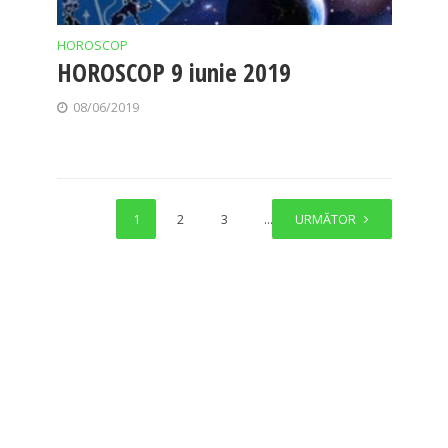
HOROSCOP
HOROSCOP 9 iunie 2019
08/06/2019
1
2
3
…
URMĂTOR
11