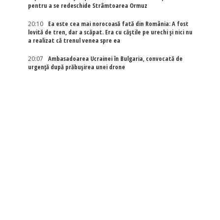
pentru a se redeschide Strâmtoarea Ormuz
20:10
Ea este cea mai norocoasă fată din România: A fost
lovită de tren, dar a scăpat. Era cu căștile pe urechi și nici nu
a realizat că trenul venea spre ea
20:07
Ambasadoarea Ucrainei în Bulgaria, convocată de
urgență după prăbușirea unei drone