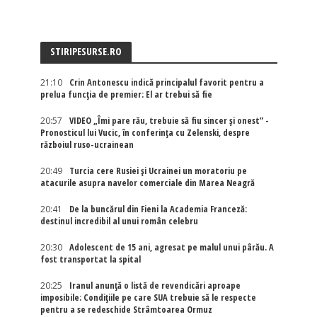
STIRIPESURSE.RO
21:10
Crin Antonescu indică principalul favorit pentru a
prelua funcția de premier: El ar trebui să fie
20:57
VIDEO „Îmi pare rău, trebuie să fiu sincer și onest” -
Pronosticul lui Vucic, în conferința cu Zelenski, despre
războiul ruso-ucrainean
20:49
Turcia cere Rusiei și Ucrainei un moratoriu pe
atacurile asupra navelor comerciale din Marea Neagră
20:41
De la buncărul din Fieni la Academia Franceză:
destinul incredibil al unui român celebru
20:30
Adolescent de 15 ani, agresat pe malul unui pârău. A
fost transportat la spital
20:25
Iranul anunță o listă de revendicări aproape
imposibile: Condițiile pe care SUA trebuie să le respecte
pentru a se redeschide Strâmtoarea Ormuz