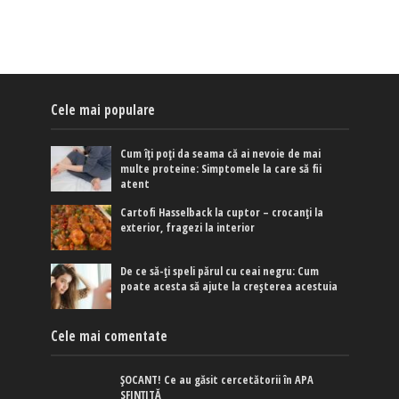
Cele mai populare
Cum îți poți da seama că ai nevoie de mai
multe proteine: Simptomele la care să fii
atent
Cartofi Hasselback la cuptor – crocanți la
exterior, fragezi la interior
De ce să-ți speli părul cu ceai negru: Cum
poate acesta să ajute la creșterea acestuia
Cele mai comentate
ȘOCANT! Ce au găsit cercetătorii în APA
SFINȚITĂ