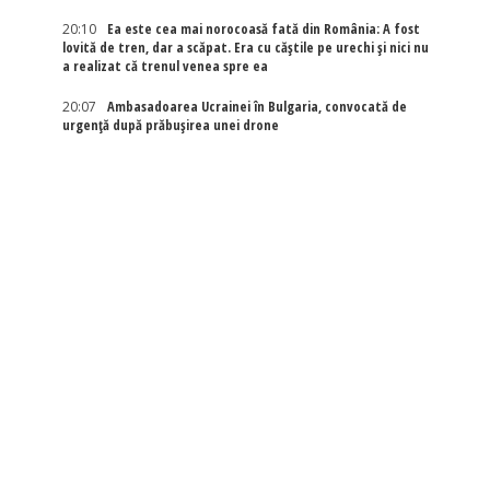
20:10
Ea este cea mai norocoasă fată din România: A fost
lovită de tren, dar a scăpat. Era cu căștile pe urechi și nici nu
a realizat că trenul venea spre ea
20:07
Ambasadoarea Ucrainei în Bulgaria, convocată de
urgență după prăbușirea unei drone