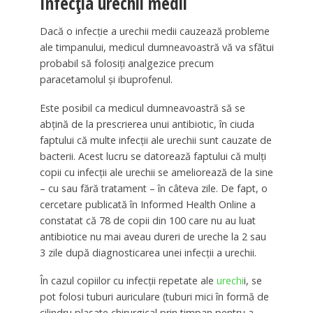
Infecția urechii medii
Dacă o infecție a urechii medii cauzează probleme
ale timpanului, medicul dumneavoastră vă va sfătui
probabil să folosiți analgezice precum
paracetamolul și ibuprofenul.
Este posibil ca medicul dumneavoastră să se
abțină de la prescrierea unui antibiotic, în ciuda
faptului că multe infecții ale urechii sunt cauzate de
bacterii. Acest lucru se datorează faptului că mulți
copii cu infecții ale urechii se ameliorează de la sine
– cu sau fără tratament – în câteva zile. De fapt, o
cercetare publicată în Informed Health Online a
constatat că 78 de copii din 100 care nu au luat
antibiotice nu mai aveau dureri de ureche la 2 sau
3 zile după diagnosticarea unei infecții a urechii.
În cazul copiilor cu infecții repetate ale
urechi
i, se
pot folosi tuburi auriculare (tuburi mici în formă de
cilindru plasate chirurgical prin timpan pentru a