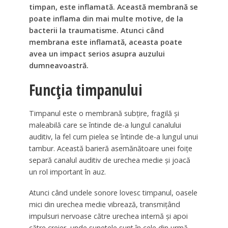
timpan, este inflamată. Această membrană se
poate inflama din mai multe motive, de la
bacterii la traumatisme. Atunci când
membrana este inflamată, aceasta poate
avea un impact serios asupra auzului
dumneavoastră.
Funcția timpanului
Timpanul este o membrană subțire, fragilă și
maleabilă care se întinde de-a lungul canalului
auditiv, la fel cum pielea se întinde de-a lungul unui
tambur. Această barieră asemănătoare unei foițe
separă canalul auditiv de urechea medie și joacă
un rol important în auz.
Atunci când undele sonore lovesc timpanul, oasele
mici din urechea medie vibrează, transmițând
impulsuri nervoase către urechea internă și apoi
către creier, unde sunetele sunt în cele din urmă