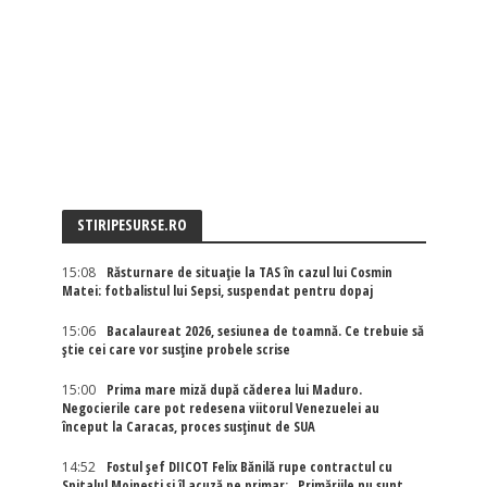
STIRIPESURSE.RO
15:08
Răsturnare de situație la TAS în cazul lui Cosmin
Matei: fotbalistul lui Sepsi, suspendat pentru dopaj
15:06
Bacalaureat 2026, sesiunea de toamnă. Ce trebuie să
știe cei care vor susține probele scrise
15:00
Prima mare miză după căderea lui Maduro.
Negocierile care pot redesena viitorul Venezuelei au
început la Caracas, proces susținut de SUA
14:52
Fostul șef DIICOT Felix Bănilă rupe contractul cu
Spitalul Moinești și îl acuză pe primar: „Primăriile nu sunt