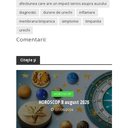
afectiunea care are un impact serios asupra auzului
diagnostic
durere de urechi
inflamare
membrana timpanica
simptome
timpanita
urechi
Comentarii:
Citește și
HOROSCOP
HOROSCOP 8 august 2026
07/08/2026