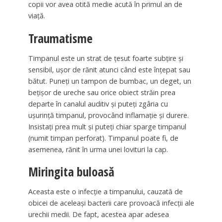
copii vor avea otită medie acută în primul an de
viață.
Traumatisme
Timpanul este un strat de țesut foarte subțire și
sensibil, ușor de rănit atunci când este înțepat sau
bătut. Puneți un tampon de bumbac, un deget, un
bețișor de ureche sau orice obiect străin prea
departe în canalul auditiv și puteți zgâria cu
ușurință timpanul, provocând inflamație și durere.
Insistați prea mult și puteți chiar sparge timpanul
(numit timpan perforat). Timpanul poate fi, de
asemenea, rănit în urma unei lovituri la cap.
Miringita buloasă
Aceasta este o infecție a timpanului, cauzată de
obicei de aceleași bacterii care provoacă infecții ale
urechii medii. De fapt, acestea apar adesea