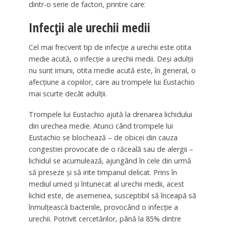
dintr-o serie de factori, printre care:
Infecții ale urechii medii
Cel mai frecvent tip de infecție a urechii este otita
medie acută, o infecție a urechii medii. Deși adulții
nu sunt imuni, otita medie acută este, în general, o
afecțiune a copiilor, care au trompele lui Eustachio
mai scurte decât adulții.
Trompele lui Eustachio ajută la drenarea lichidului
din urechea medie. Atunci când trompele lui
Eustachio se blochează – de obicei din cauza
congestiei provocate de o răceală sau de alergii –
lichidul se acumulează, ajungând în cele din urmă
să preseze și să irite timpanul delicat. Prins în
mediul umed și întunecat al urechii medii, acest
lichid este, de asemenea, susceptibil să înceapă să
înmulțească bacteriile, provocând o infecție a
urechii. Potrivit cercetărilor, până la 85% dintre