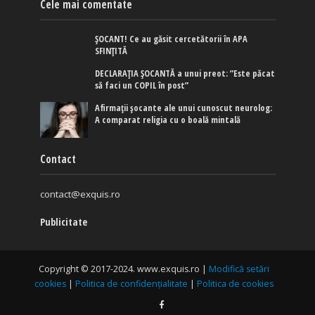
Cele mai comentate
ȘOCANT! Ce au găsit cercetătorii în APA
SFINȚITĂ
DECLARAȚIA ȘOCANTĂ a unui preot: ”Este păcat
să faci un COPIL în post”
Afirmaţii şocante ale unui cunoscut neurolog:
A comparat religia cu o boală mintală
Contact
contact@exquis.ro
Publicitate
Copyright © 2017-2024. www.exquis.ro |
Modifică setări
cookies
|
Politica de confidențialitate
|
Politica de cookies