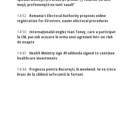
moșii, profesioniștii nu sunt vasali”
14:52
Romania's Electoral Authority proposes online
registration for EU voters, easier electoral procedures
14:50
Internaţionalul englez Ivan Toney, care a participat
la CM, pus sub acuzare în urma unei agresiuni într-un club
de noapte
14:47
Health Ministry sign 49 addenda signed to continue
healthcare investments
14:44
Prognoza pentru București, în weekend. Se va trece
brusc de la căldură sufocantă la furtuni