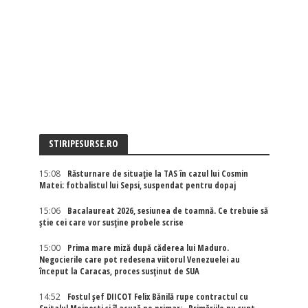
STIRIPESURSE.RO
15:08
Răsturnare de situație la TAS în cazul lui Cosmin
Matei: fotbalistul lui Sepsi, suspendat pentru dopaj
15:06
Bacalaureat 2026, sesiunea de toamnă. Ce trebuie să
știe cei care vor susține probele scrise
15:00
Prima mare miză după căderea lui Maduro.
Negocierile care pot redesena viitorul Venezuelei au
început la Caracas, proces susținut de SUA
14:52
Fostul șef DIICOT Felix Bănilă rupe contractul cu