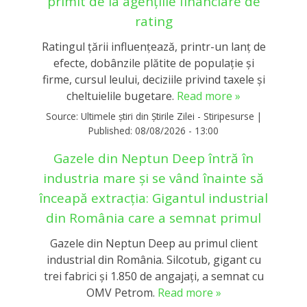
primit de la agențiile financiare de
rating
Ratingul țării influențează, printr-un lanț de
efecte, dobânzile plătite de populație și
firme, cursul leului, deciziile privind taxele și
cheltuielile bugetare.
Read more »
Source:
Ultimele știri din Știrile Zilei - Stiripesurse
|
Published:
08/08/2026 - 13:00
Gazele din Neptun Deep întră în
industria mare și se vând înainte să
înceapă extracția: Gigantul industrial
din România care a semnat primul
Gazele din Neptun Deep au primul client
industrial din România. Silcotub, gigant cu
trei fabrici și 1.850 de angajați, a semnat cu
OMV Petrom.
Read more »