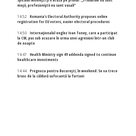
Spitalul Moinești și îl acuză pe primar: „Primăriile nu sunt
moșii, profesioniștii nu sunt vasali”
14:52
Romania's Electoral Authority proposes online
registration for EU voters, easier electoral procedures
14:50
Internaţionalul englez Ivan Toney, care a participat
la CM, pus sub acuzare în urma unei agresiuni într-un club
de noapte
14:47
Health Ministry sign 49 addenda signed to continue
healthcare investments
14:44
Prognoza pentru București, în weekend. Se va trece
brusc de la căldură sufocantă la furtuni