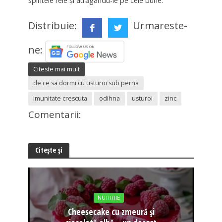
spiritele rele şi atrăgându-le pe cele bune.
Distribuie:
Urmareste-
ne:
Citeste mai mult
de ce sa dormi cu usturoi sub perna
imunitate crescuta
odihna
usturoi
zinc
Comentarii:
Citește și
NUTRITIE
Cheesecake cu zmeură și