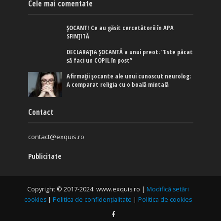
Cele mai comentate
ȘOCANT! Ce au găsit cercetătorii în APA
SFINȚITĂ
DECLARAȚIA ȘOCANTĂ a unui preot: ”Este păcat
să faci un COPIL în post”
Afirmaţii şocante ale unui cunoscut neurolog:
A comparat religia cu o boală mintală
Contact
contact@exquis.ro
Publicitate
Copyright © 2017-2024. www.exquis.ro |
Modifică setări
cookies
|
Politica de confidențialitate
|
Politica de cookies