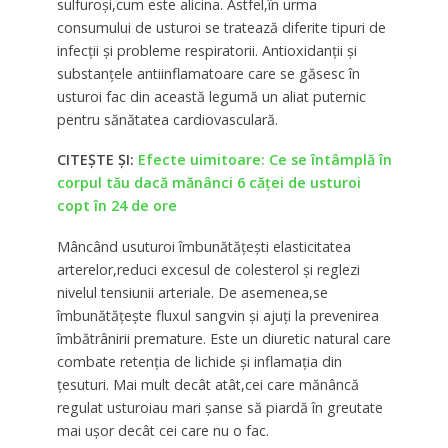
sulfuroşi,cum este alicina. Astfel,în urma
consumului de usturoi se tratează diferite tipuri de
infecţii şi probleme respiratorii. Antioxidanţii şi
substanţele antiinflamatoare care se găsesc în
usturoi fac din această legumă un aliat puternic
pentru sănătatea cardiovasculară.
CITEȘTE ȘI:
Efecte uimitoare: Ce se întâmplă în
corpul tău dacă mănânci 6 căței de usturoi
copt în 24 de ore
Mâncând usuturoi îmbunătăţeşti elasticitatea
arterelor,reduci excesul de colesterol şi reglezi
nivelul tensiunii arteriale. De asemenea,se
îmbunătăţeşte fluxul sangvin şi ajuţi la prevenirea
îmbătrânirii premature. Este un diuretic natural care
combate retenţia de lichide şi inflamaţia din
ţesuturi. Mai mult decât atât,cei care mănâncă
regulat usturoiau mari şanse să piardă în greutate
mai uşor decât cei care nu o fac.