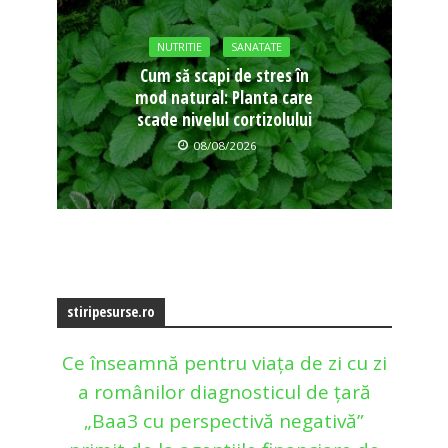
NUTRITIE
SANATATE
Cum să scapi de stres în
mod natural: Planta care
scade nivelul cortizolului
08/08/2026
stiripesurse.ro
Ce înseamnă pentru viața de zi cu zi
a românilor diagnosticul de țară
„Baa3 cu perspectivă negativă”