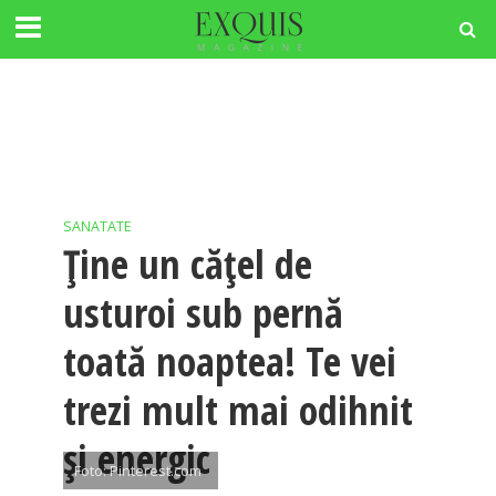
SANATATE
Ţine un căţel de
usturoi sub pernă
toată noaptea! Te vei
trezi mult mai odihnit
şi energic
Foto: Pinterest.com