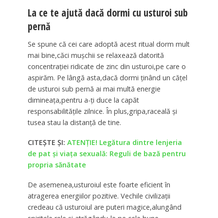
La ce te ajută dacă dormi cu usturoi sub
pernă
Se spune că cei care adoptă acest ritual dorm mult
mai bine,căci muşchii se relaxează datorită
concentraţiei ridicate de zinc din usturoi,pe care o
aspirăm. Pe lângă asta,dacă dormi ţinând un căţel
de usturoi sub pernă ai mai multă energie
dimineaţa,pentru a-ţi duce la capăt
responsabilităţile zilnice. În plus,gripa,raceală şi
tusea stau la distanţă de tine.
CITEȘTE ȘI:
ATENŢIE! Legătura dintre lenjeria
de pat şi viaţa sexuală: Reguli de bază pentru
propria sănătate
De asemenea,usturoiul este foarte eficient în
atragerea energiilor pozitive. Vechile civilizaţii
credeau că usturoiul are puteri magice,alungând