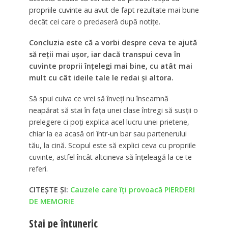
propriile cuvinte au avut de fapt rezultate mai bune
decât cei care o predaseră după notițe.
Concluzia este că a vorbi despre ceva te ajută
să reții mai ușor, iar dacă transpui ceva în
cuvinte proprii înțelegi mai bine, cu atât mai
mult cu cât ideile tale le redai și altora.
Să spui cuiva ce vrei să înveți nu înseamnă
neapărat să stai în fața unei clase întregi să susții o
prelegere ci poți explica acel lucru unei prietene,
chiar la ea acasă ori într-un bar sau partenerului
tău, la cină. Scopul este să explici ceva cu propriile
cuvinte, astfel încât altcineva să înțeleagă la ce te
referi.
CITEȘTE ȘI:
Cauzele care îți provoacă PIERDERI
DE MEMORIE
Stai pe întuneric