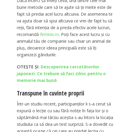
Dacă încerci să înveți ceva, una dintre cele mai
bune metode care să te ajute să ții minte este de
fapt să predai acel lucru altcuiva. De asemenea te
va ajuta doar să spui altcuiva ce vrei de fapt tu să
reții, fără intenția de a preda efectiv acele lucruri,
recomandă
feminis.ro
. Poți face acest lucru și cu
animalul tău de companie sau chiar un animal de
pluș, deoarece ideea principală este să îți
organizezi gândurile.
CITEȘTE ȘI:
Descoperirea cercetătorilor
japonezi: Ce trebuie să faci zilnic pentru o
memorie mai bună
Transpune în cuvinte proprii
Într-un studiu recent, participanților li s-a cerut să
expună o lecție cu sau fără notițe în fața lor și o
săptămână mai târziu aceștia s-au întors la locația
studiului ca să dea un test surpriză. S-a dovedit cu
această ocazie că cei care au predat lecția cu