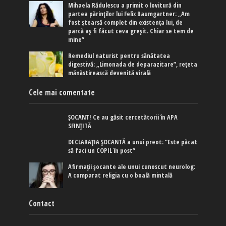
Mihaela Rădulescu a primit o lovitură din
partea părinților lui Felix Baumgartner: „Am
fost ștearsă complet din existența lui, de
parcă aș fi făcut ceva greșit. Chiar se tem de
mine”
Remediul naturist pentru sănătatea
digestivă: „Limonada de deparazitare”, rețeta
mănăstirească devenită virală
Cele mai comentate
ȘOCANT! Ce au găsit cercetătorii în APA
SFINȚITĂ
DECLARAȚIA ȘOCANTĂ a unui preot: ”Este păcat
să faci un COPIL în post”
Afirmaţii şocante ale unui cunoscut neurolog:
A comparat religia cu o boală mintală
Contact