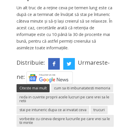
Un alt truc de a reține ceva pe termen lung este ca
după ce ai terminat de învățat să stai pe întuneric
câteva minute și să-ți lași creierul să se relaxeze. În
acest caz, cercetările arată că retenția de
informație este cu 10 până la 30 de procente mai
bună, pentru că astfel permiți creierului să
asimileze toate informațiile.
Distribuie:
Urmareste-
ne:
Citeste mai mult
cum sa iti imbunatatesti memoria
reda in cuvinte proprii acele lucruri pe care vrei sa le
retii
stai pe intuneric dupa ce ai invatat ceva
trucuri
vorbeste cu cineva despre lucrurile pe care vrei sa le
tii minte