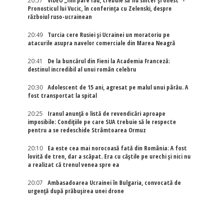
20:57
VIDEO „Îmi pare rău, trebuie să fiu sincer și onest” -
Pronosticul lui Vucic, în conferința cu Zelenski, despre
războiul ruso-ucrainean
20:49
Turcia cere Rusiei și Ucrainei un moratoriu pe
atacurile asupra navelor comerciale din Marea Neagră
20:41
De la buncărul din Fieni la Academia Franceză:
destinul incredibil al unui român celebru
20:30
Adolescent de 15 ani, agresat pe malul unui pârău. A
fost transportat la spital
20:25
Iranul anunță o listă de revendicări aproape
imposibile: Condițiile pe care SUA trebuie să le respecte
pentru a se redeschide Strâmtoarea Ormuz
20:10
Ea este cea mai norocoasă fată din România: A fost
lovită de tren, dar a scăpat. Era cu căștile pe urechi și nici nu
a realizat că trenul venea spre ea
20:07
Ambasadoarea Ucrainei în Bulgaria, convocată de
urgență după prăbușirea unei drone