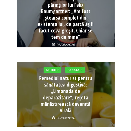
părinților lui Felix
Baumgartner: „Am fost
ștearsă complet din
existența lui, de parcă aș fi
făcut ceva greșit. Chiar se
tem de mine”
08/08/2026
NUTRITIE
SANATATE
Remediul naturist pentru
sănătatea digestivă:
„Limonada de
deparazitare”, rețeta
mănăstirească devenită
virală
08/08/2026