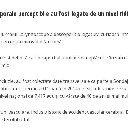
porale perceptibile au fost legate de un nivel rid
n jurnalul Laryngoscope a descoperit o legătură curioasă înt
i „percepția mirosului fantomă”.
fost definită ca un raport al unui miros neplăcut, rău sau d
imic.
cluzie, au fost colectate date transversale ca parte a Sondaj
ții și nutriției din 2011 până în 2014 din Statele Unite, rezu
vel național de 7.417 adulți cu vârsta de 40 de ani și mai mul
iuni vasculare, inclusiv istoric de accident vascular cerebral. 
sterolul total.