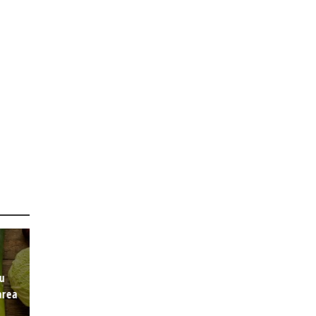
cu
area