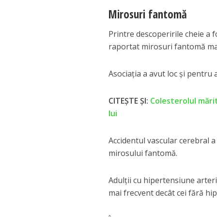
Mirosuri fantomă
Printre descoperirile cheie a fo
raportat mirosuri fantomă mai 
Asociația a avut loc și pentru a
CITEȘTE ȘI:
Colesterolul mări
lui
Accidentul vascular cerebral a
mirosului fantomă.
Adulții cu hipertensiune arter
mai frecvent decât cei fără hi