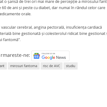
vat o șansă de trei ori mai mare de percepție a mirosului fa
e 60 de ani și peste cu diabet, dar numai în rândul celor care
 medicamente orale.
l vascular cerebral, angina pectorală, insuficiența cardiacă
erială bine gestionată și colesterolul ridicat bine gestionat
ui fantomă”.
rmareste-ne:
arit
mirosuri fantoma
risc de AVC
studiu