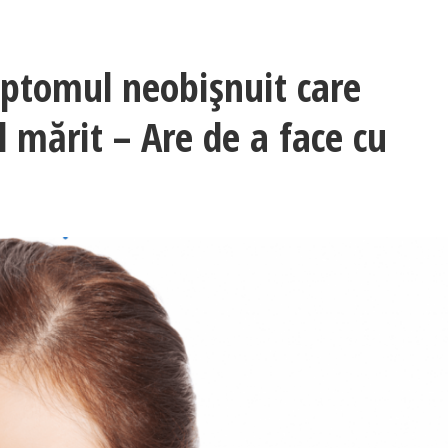
imptomul neobișnuit care
l mărit – Are de a face cu