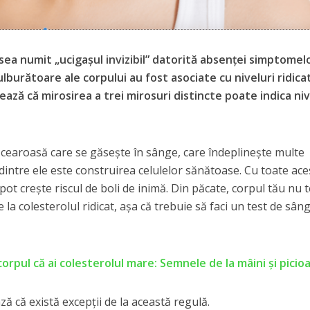
sea numit „ucigașul invizibil” datorită absenței simptomel
lburătoare ale corpului au fost asociate cu niveluri ridica
ează că mirosirea a trei mirosuri distincte poate indica niv
 cearoasă care se găsește în sânge, care îndeplinește multe
 dintre ele este construirea celulelor sănătoase. Cu toate ace
 pot crește riscul de boli de inimă. Din păcate, corpul tău nu 
e la colesterolul ridicat, așa că trebuie să faci un test de sân
orpul că ai colesterolul mare: Semnele de la mâini și picio
ă că există excepții de la această regulă.