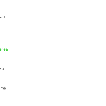
 au
terea
e a
tomă