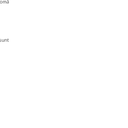
ntomă
 sunt