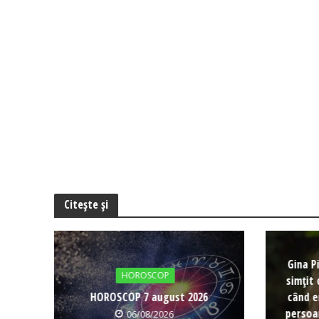
Citește și
Gina P
HOROSCOP
simțit 
HOROSCOP 7 august 2026
când e
persoa
06/08/2026