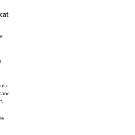
icat
re
e
ului
ltând
t.
De