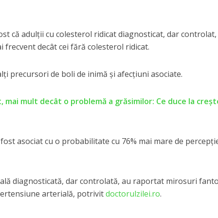
st că adulții cu colesterol ridicat diagnosticat, dar controlat,
frecvent decât cei fără colesterol ridicat.
lți precursori de boli de inimă și afecțiuni asociate.
t, mai mult decât o problemă a grăsimilor: Ce duce la creș
 fost asociat cu o probabilitate cu 76% mai mare de percepți
ială diagnosticată, dar controlată, au raportat mirosuri fan
pertensiune arterială, potrivit
doctorulzilei.ro
.