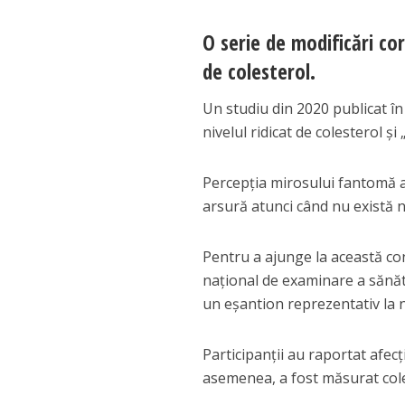
O serie de modificări cor
de colesterol.
Un studiu din 2020 publicat î
nivelul ridicat de colesterol ș
Percepția mirosului fantomă a 
arsură atunci când nu există n
Pentru a ajunge la această con
național de examinare a sănătă
un eșantion reprezentativ la ni
Participanții au raportat afecț
asemenea, a fost măsurat cole