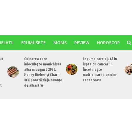
RELATII
FRUMUSETE
MOMS
REVIEW
HOROSCOP
sit
Culoarea care
Leguma care ajută în
înlocuiește manichiura
lupta cu cancerul:
albă în august 2026:
Încetinește
Hailey Bieber și Charli
multiplicarea celulor
XCX poartă deja nuanțe
canceroase
st
de albastru