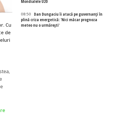
Mondialele U20
08:50
Dan Dungaciu îi atacă pe guvernanți în
plină criza energetică: 'Nici măcar prognoza
or. Cu
meteo nu o urmărești'
te de
eluri
stea,
te
ge
are