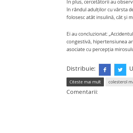
În plus, cercetătorii au obser
în rândul adulților cu vârsta d
folosesc atât insulină, cât și
Ei au concluzionat: „Accidentu
congestivă, hipertensiunea art
asociate cu percepția mirosul
Distribuie:
U
Citeste mai mult
colesterol m
Comentarii: