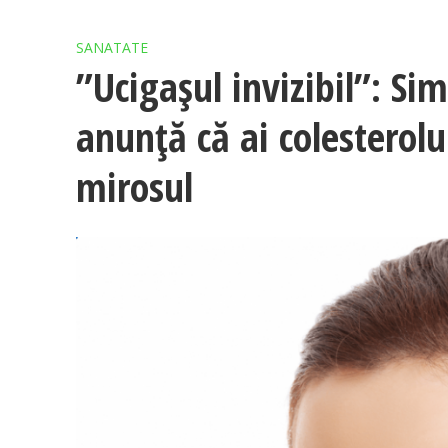
SANATATE
”Ucigașul invizibil”: S
anunță că ai colesterolu
mirosul