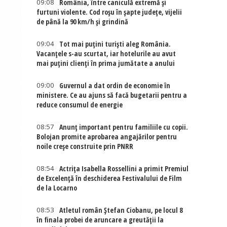
09:08
România, între caniculă extremă și
furtuni violente. Cod roșu în șapte județe, vijelii
de până la 90 km/h și grindină
09:04
Tot mai puțini turiști aleg România.
Vacanțele s-au scurtat, iar hotelurile au avut
mai puțini clienți în prima jumătate a anului
09:00
Guvernul a dat ordin de economie în
ministere. Ce au ajuns să facă bugetarii pentru a
reduce consumul de energie
08:57
Anunț important pentru familiile cu copii.
Bolojan promite aprobarea angajărilor pentru
noile creșe construite prin PNRR
08:54
Actriţa Isabella Rossellini a primit Premiul
de Excelenţă în deschiderea Festivalului de Film
de la Locarno
08:53
Atletul român Ștefan Ciobanu, pe locul 8
în finala probei de aruncare a greutății la