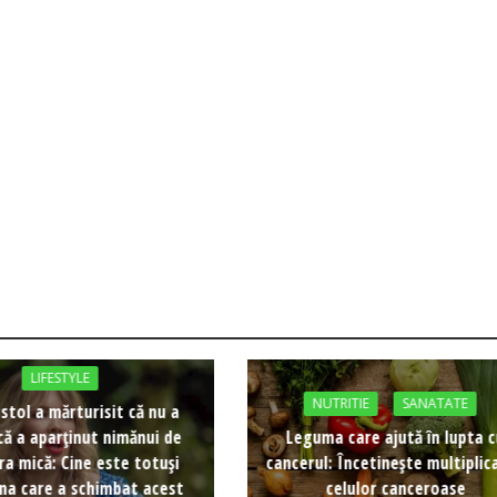
LIFESTYLE
NUTRITIE
SANATATE
istol a mărturisit că nu a
că a aparținut nimănui de
Leguma care ajută în lupta 
ra mică: Cine este totuși
cancerul: Încetinește multiplic
na care a schimbat acest
celulor canceroase