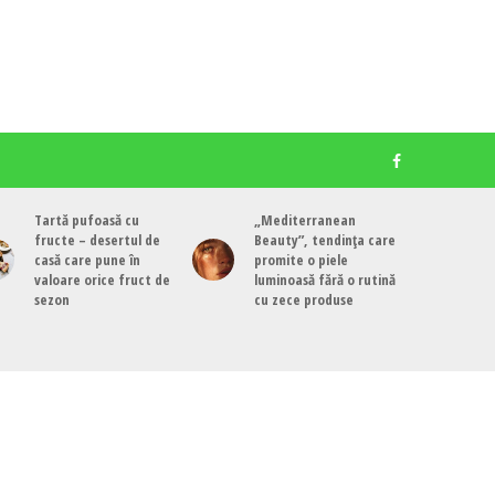
Tartă pufoasă cu
„Mediterranean
fructe – desertul de
Beauty”, tendința care
casă care pune în
promite o piele
valoare orice fruct de
luminoasă fără o rutină
sezon
cu zece produse