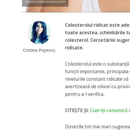
septicsystemnews.com
Colesterolul ridicat este ade
toate acestea, schimbările tu
colesterol. Cercetările suger
ridicate.
Cristina Popescu
Colesterolul este o substanță
funcții importante, principala
nivelurile constant ridicate vă
avertizează de obicei cu privir
pentru a-l verifica.
CITEȘTE ȘI:
Cum îți comunică c
Dovezile tot mai mari sugereaz