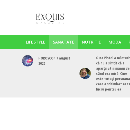
LIFESTYLE
SANATATE
NUTRITIE
MODA
Gina Pistol a mărturi
HOROSCOP 7 august
că nu a simțit că a
2026
aparținut nimănui de
când era mică: Cine
este totuși persoana
care a schimbat ace
lucru pentru ea