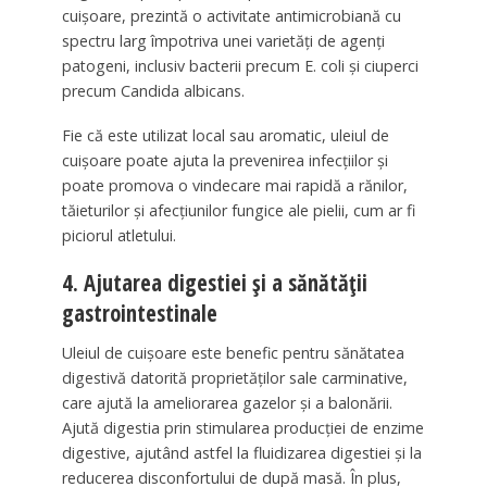
cuișoare, prezintă o activitate antimicrobiană cu
spectru larg împotriva unei varietăți de agenți
patogeni, inclusiv bacterii precum E. coli și ciuperci
precum Candida albicans.
Fie că este utilizat local sau aromatic, uleiul de
cuișoare poate ajuta la prevenirea infecțiilor și
poate promova o vindecare mai rapidă a rănilor,
tăieturilor și afecțiunilor fungice ale pielii, cum ar fi
piciorul atletului.
4. Ajutarea digestiei și a sănătății
gastrointestinale
Uleiul de cuișoare este benefic pentru sănătatea
digestivă datorită proprietăților sale carminative,
care ajută la ameliorarea gazelor și a balonării.
Ajută digestia prin stimularea producției de enzime
digestive, ajutând astfel la fluidizarea digestiei și la
reducerea disconfortului de după masă. În plus,