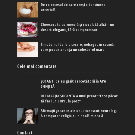
De ce excesul de sare crește tensiunea
arterială
Cheesecake cu zmeură și ciocolată albă – un
desert elegant, fără compromisuri
Simptomul de la picioare, nebagat în seamă,
care poate anunța un colesterol mare
Cele mai comentate
ȘOCANT! Ce au găsit cercetătorii în APA
SFINȚITĂ
DECLARAȚIA ȘOCANTĂ a unui preot: ”Este păcat
să faci un COPIL în post”
Afirmaţii şocante ale unui cunoscut neurolog:
A comparat religia cu o boală mintală
Contact