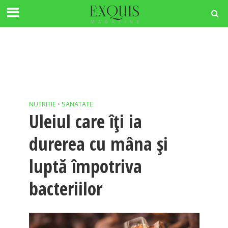
NUTRITIE
•
SANATATE
Uleiul care îți ia
durerea cu mâna și
luptă împotriva
bacteriilor