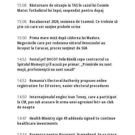
15:08
Răsturnare de situație la TAS în cazul lui Cosmin
Matei: fotbalistul lui Sepsi, suspendat pentru dopaj
15:06
Bacalaureat 2026, sesiunea de toamnă. Ce trebuie să
știe cei care vor susține probele scrise
15:00
Prima mare miză după căderea lui Maduro.
Negocierile care pot redesena viitorul Venezuelei au
început la Caracas, proces susținut de SUA
14:52
Fostul șef DIICOT Felix Bănilă rupe contractul cu
Spitalul Moinești și îl acuză pe primar: „Primăriile nu sunt
moșii, profesioniștii nu sunt vasali”
14:52
Romania's Electoral Authority proposes online
registration for EU voters, easier electoral procedures
14:50
Internaţionalul englez Ivan Toney, care a participat
la CM, pus sub acuzare în urma unei agresiuni într-un club
de noapte
14:47
Health Ministry sign 49 addenda signed to continue
healthcare investments
14:44
Prognoza pentru București, în weekend. Se va trece