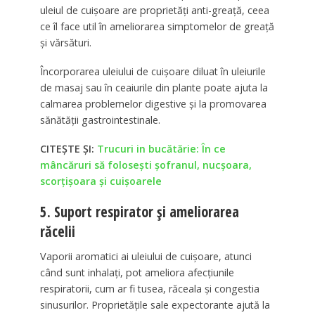
uleiul de cuișoare are proprietăți anti-greață, ceea
ce îl face util în ameliorarea simptomelor de greață
și vărsături.
Încorporarea uleiului de cuișoare diluat în uleiurile
de masaj sau în ceaiurile din plante poate ajuta la
calmarea problemelor digestive și la promovarea
sănătății gastrointestinale.
CITEȘTE ȘI:
Trucuri in bucătărie: În ce
mâncăruri să foloseşti şofranul, nucşoara,
scorţişoara şi cuişoarele
5. Suport respirator și ameliorarea
răcelii
Vaporii aromatici ai uleiului de cuișoare, atunci
când sunt inhalați, pot ameliora afecțiunile
respiratorii, cum ar fi tusea, răceala și congestia
sinusurilor. Proprietățile sale expectorante ajută la