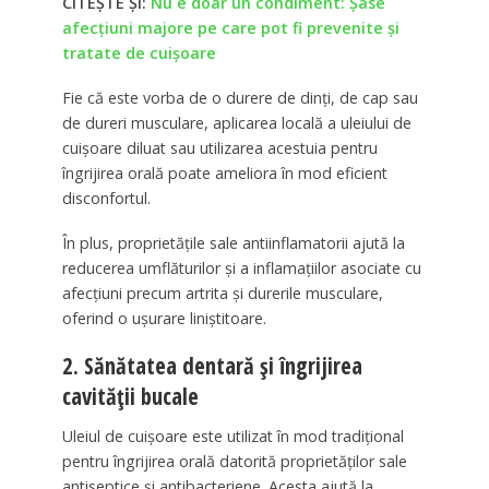
CITEȘTE ȘI:
Nu e doar un condiment: Şase
afecţiuni majore pe care pot fi prevenite şi
tratate de cuişoare
Fie că este vorba de o durere de dinți, de cap sau
de dureri musculare, aplicarea locală a uleiului de
cuișoare diluat sau utilizarea acestuia pentru
îngrijirea orală poate ameliora în mod eficient
disconfortul.
În plus, proprietățile sale antiinflamatorii ajută la
reducerea umflăturilor și a inflamațiilor asociate cu
afecțiuni precum artrita și durerile musculare,
oferind o ușurare liniștitoare.
2. Sănătatea dentară și îngrijirea
cavității bucale
Uleiul de cuișoare este utilizat în mod tradițional
pentru îngrijirea orală datorită proprietăților sale
antiseptice și antibacteriene. Acesta ajută la