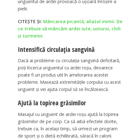
unguentul de ardei provoacă o uşoară înroşire a
pielii.
CITEȘTE ȘI:
Mâncarea picantă, aliatul inimii. De
ce trebuie să mâncăm ardei iute, usturoi, chili
şi turmenic
Intensifică circulaţia sangvină
Dacă ai probleme cu circulaţia sangvină deficitară,
poţi încerca unguentul cu ardei roşu, deoarece
poate fi un produs util în amelorarea acestei
probleme. Masează extremităţile corpului cu acest
unguent şi vei ajuta corpul să se încălzească.
Ajută la topirea grăsimilor
Masajul cu unguent de ardei roşu ajută la topirea
grăsimilor de pe corp. Ca să aibă efectele dorite,
trebuie ca, în acelaşi timp, să urmezi un program
de sport şi o dietă echilibrată, săracă în calorii.