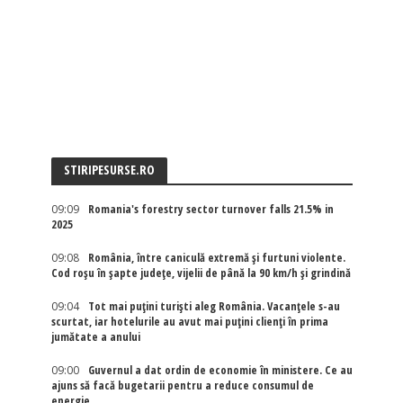
STIRIPESURSE.RO
09:09
Romania's forestry sector turnover falls 21.5% in
2025
09:08
România, între caniculă extremă și furtuni violente.
Cod roșu în șapte județe, vijelii de până la 90 km/h și grindină
09:04
Tot mai puțini turiști aleg România. Vacanțele s-au
scurtat, iar hotelurile au avut mai puțini clienți în prima
jumătate a anului
09:00
Guvernul a dat ordin de economie în ministere. Ce au
ajuns să facă bugetarii pentru a reduce consumul de
energie