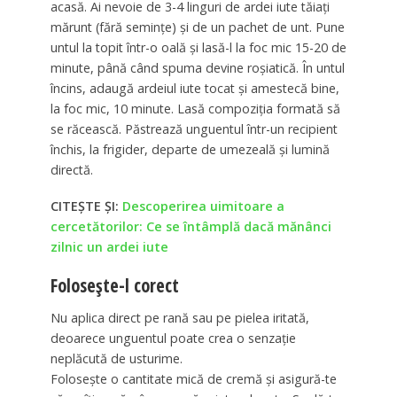
acasă. Ai nevoie de 3-4 linguri de ardei iute tăiaţi
mărunt (fără seminţe) şi de un pachet de unt. Pune
untul la topit într-o oală şi lasă-l la foc mic 15-20 de
minute, până când spuma devine roşiatică. În untul
încins, adaugă ardeiul iute tocat şi amestecă bine,
la foc mic, 10 minute. Lasă compoziţia formată să
se răcească. Păstrează unguentul într-un recipient
închis, la frigider, departe de umezeală şi lumină
directă.
CITEȘTE ȘI:
Descoperirea uimitoare a
cercetătorilor: Ce se întâmplă dacă mănânci
zilnic un ardei iute
Foloseşte-l corect
Nu aplica direct pe rană sau pe pielea iritată,
deoarece unguentul poate crea o senzaţie
neplăcută de usturime.
Foloseşte o cantitate mică de cremă şi asigură-te