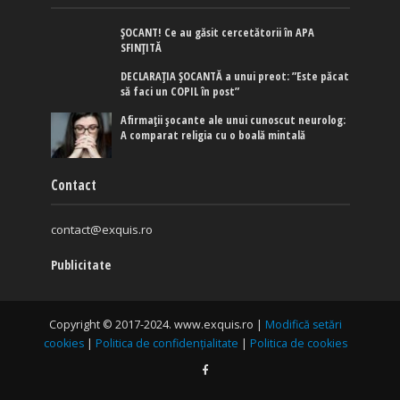
ȘOCANT! Ce au găsit cercetătorii în APA
SFINȚITĂ
DECLARAȚIA ȘOCANTĂ a unui preot: ”Este păcat
să faci un COPIL în post”
Afirmaţii şocante ale unui cunoscut neurolog:
A comparat religia cu o boală mintală
Contact
contact@exquis.ro
Publicitate
Copyright © 2017-2024. www.exquis.ro |
Modifică setări
cookies
|
Politica de confidențialitate
|
Politica de cookies