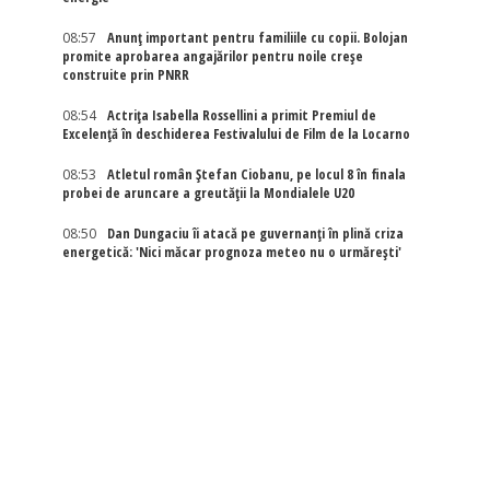
08:57
Anunț important pentru familiile cu copii. Bolojan
promite aprobarea angajărilor pentru noile creșe
construite prin PNRR
08:54
Actriţa Isabella Rossellini a primit Premiul de
Excelenţă în deschiderea Festivalului de Film de la Locarno
08:53
Atletul român Ștefan Ciobanu, pe locul 8 în finala
probei de aruncare a greutății la Mondialele U20
08:50
Dan Dungaciu îi atacă pe guvernanți în plină criza
energetică: 'Nici măcar prognoza meteo nu o urmărești'