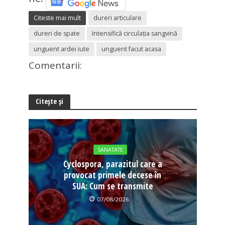
Citeste mai mult
dureri articulare
dureri de spate
Intensifică circulaţia sangvină
unguent ardei iute
unguent facut acasa
Comentarii:
Citește și
SANATATE
Cyclospora, parazitul care a
provocat primele decese în
SUA: Cum se transmite
07/08/2026