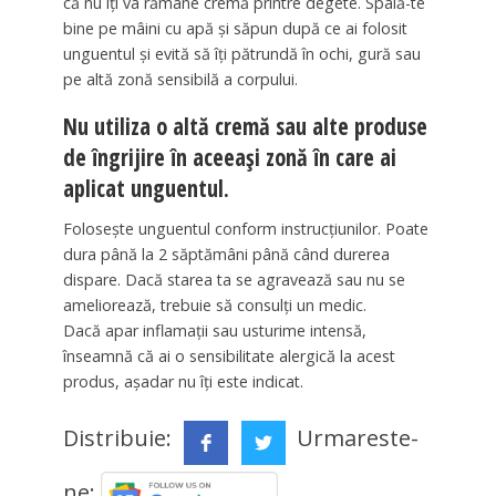
că nu îţi va rămâne cremă printre degete. Spală-te
bine pe mâini cu apă şi săpun după ce ai folosit
unguentul şi evită să îţi pătrundă în ochi, gură sau
pe altă zonă sensibilă a corpului.
Nu utiliza o altă cremă sau alte produse
de îngrijire în aceeaşi zonă în care ai
aplicat unguentul.
Foloseşte unguentul conform instrucţiunilor. Poate
dura până la 2 săptămâni până când durerea
dispare. Dacă starea ta se agravează sau nu se
ameliorează, trebuie să consulţi un medic.
Dacă apar inflamaţii sau usturime intensă,
înseamnă că ai o sensibilitate alergică la acest
produs, aşadar nu îţi este indicat.
Distribuie:
Urmareste-
ne: