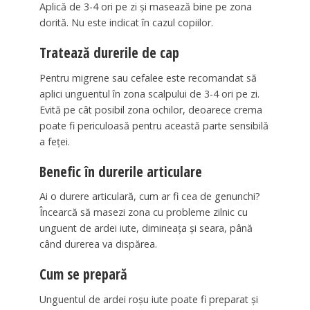
Aplică de 3-4 ori pe zi şi masează bine pe zona
dorită. Nu este indicat în cazul copiilor.
Tratează durerile de cap
Pentru migrene sau cefalee este recomandat să
aplici unguentul în zona scalpului de 3-4 ori pe zi.
Evită pe cât posibil zona ochilor, deoarece crema
poate fi periculoasă pentru această parte sensibilă
a feţei.
Benefic în durerile articulare
Ai o durere articulară, cum ar fi cea de genunchi?
Încearcă să masezi zona cu probleme zilnic cu
unguent de ardei iute, dimineaţa şi seara, până
când durerea va dispărea.
Cum se prepară
Unguentul de ardei roşu iute poate fi preparat şi