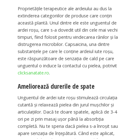
Proprietăţile terapeutice ale ardeiului au dus la
extinderea categoriilor de produse care conţin
această plantă. Unul dintre ele este unguentul de
ardei roşu, care s-a dovedit util din cele mai vechi
timpuri, fiind folosit pentru vindecarea rănilor şi la
distrugerea microbilor. Capsaicina, una dintre
substanţele pe care le conţine ardeiul iute roşu,
este răspunzătoare de senzaţia de cald pe care
unguentul o induce la contactul cu pielea, potrivit
clicksanatate.ro
.
Ameliorează durerile de spate
Unguentul de ardei iute roşu stimulează circulaţia
cutantă şi relaxează pielea din jurul muşchilor şi
articulaţiilor. Dacă te doare spatele, aplică de 3-4
ori pe zi prin masaj uşor până la absorbţia
completă. Nu te speria dacă pielea s-a înroşit sau
apare senzaţia de înţepătură. Când este aplicat,