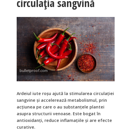
circulația sangvină
bulletproof.com
Ardeiul iute roşu ajută la stimularea circulaţiei
sangvine şi accelerează metabolismul, prin
acţiunea pe care o au substanţele plantei
asupra structurii venoase. Este bogat în
antioxidanţi, reduce inflamaţiile şi are efecte
curative.