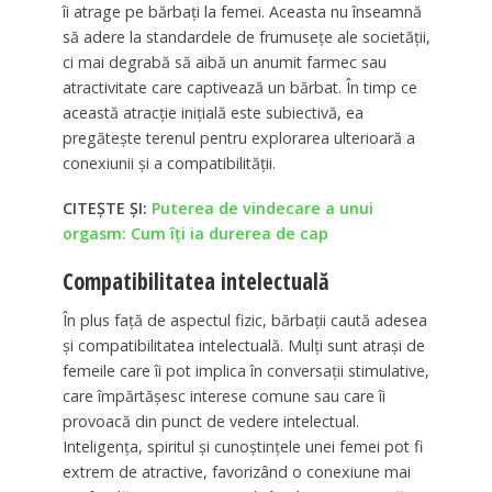
îi atrage pe bărbați la femei. Aceasta nu înseamnă
să adere la standardele de frumusețe ale societății,
ci mai degrabă să aibă un anumit farmec sau
atractivitate care captivează un bărbat. În timp ce
această atracție inițială este subiectivă, ea
pregătește terenul pentru explorarea ulterioară a
conexiunii și a compatibilității.
CITEȘTE ȘI:
Puterea de vindecare a unui
orgasm: Cum îți ia durerea de cap
Compatibilitatea intelectuală
În plus față de aspectul fizic, bărbații caută adesea
și compatibilitatea intelectuală. Mulți sunt atrași de
femeile care îi pot implica în conversații stimulative,
care împărtășesc interese comune sau care îi
provoacă din punct de vedere intelectual.
Inteligența, spiritul și cunoștințele unei femei pot fi
extrem de atractive, favorizând o conexiune mai