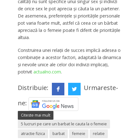
calități nu sunt specifice unui singur sex și indivizi
de orice sex le pot aprecia și căuta la un partener.
De asemenea, preferințele și prioritățile personale
pot varia foarte mult, astfel că ceea ce un bărbat
apreciază la o femeie poate fi diferit de prioritățile
altuia.
Construirea unei relații de succes implică adesea o
combinație a acestor factori, adaptată la dinamica
și nevoile unice ale celor doi indivizi implicați,
potrivit
actualno.com
.
Distribuie:
Urmareste-
ne:
Citeste mai mult
5 lucruri pe care un barbat le cauta la o femeie
atractie fizica
barbat
femeie
relatie