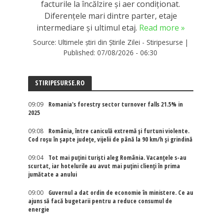
facturile la încălzire și aer condiționat.
Diferențele mari dintre parter, etaje
intermediare și ultimul etaj.
Read more »
Source:
Ultimele știri din Știrile Zilei - Stiripesurse
|
Published:
07/08/2026 - 06:30
STIRIPESURSE.RO
09:09
Romania's forestry sector turnover falls 21.5% in
2025
09:08
România, între caniculă extremă și furtuni violente.
Cod roșu în șapte județe, vijelii de până la 90 km/h și grindină
09:04
Tot mai puțini turiști aleg România. Vacanțele s-au
scurtat, iar hotelurile au avut mai puțini clienți în prima
jumătate a anului
09:00
Guvernul a dat ordin de economie în ministere. Ce au
ajuns să facă bugetarii pentru a reduce consumul de
energie