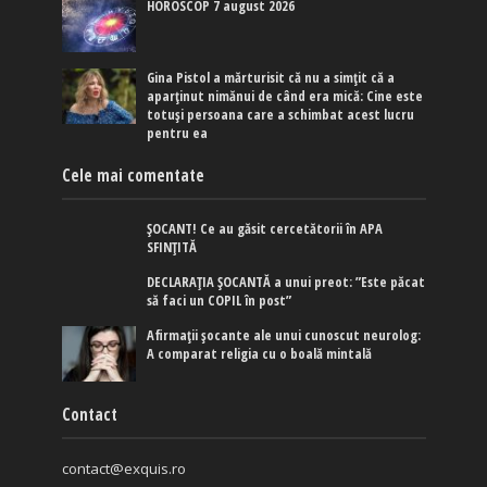
HOROSCOP 7 august 2026
Gina Pistol a mărturisit că nu a simțit că a
aparținut nimănui de când era mică: Cine este
totuși persoana care a schimbat acest lucru
pentru ea
Cele mai comentate
ȘOCANT! Ce au găsit cercetătorii în APA
SFINȚITĂ
DECLARAȚIA ȘOCANTĂ a unui preot: ”Este păcat
să faci un COPIL în post”
Afirmaţii şocante ale unui cunoscut neurolog:
A comparat religia cu o boală mintală
Contact
contact@exquis.ro