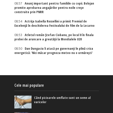
08:57
Anunț important pentru familiile cu copii. Bolojan
promite aprobarea angajărilor pentru noile creșe
construite prin PNRR
08:54
Actriţa Isabella Rossellini a primit Premiul de
Excelenţă în deschiderea Festivalului de Film de la Locarno
08:53
Atletul român Ștefan Ciobanu, pe locul 8 în finala
probei de aruncare a greutății la Mondialele U20
08:50
Dan Dungaciu îi atacă pe guvernanți în plină criza
energetică: 'Nici măcar prognoza meteo nu o urmărești'
Cele mai populare
Când picioarele umflate sunt un semn al
varicelor