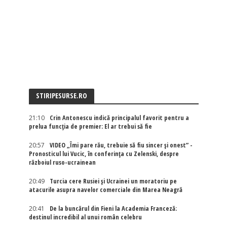
STIRIPESURSE.RO
21:10
Crin Antonescu indică principalul favorit pentru a
prelua funcția de premier: El ar trebui să fie
20:57
VIDEO „Îmi pare rău, trebuie să fiu sincer și onest” -
Pronosticul lui Vucic, în conferința cu Zelenski, despre
războiul ruso-ucrainean
20:49
Turcia cere Rusiei și Ucrainei un moratoriu pe
atacurile asupra navelor comerciale din Marea Neagră
20:41
De la buncărul din Fieni la Academia Franceză:
destinul incredibil al unui român celebru