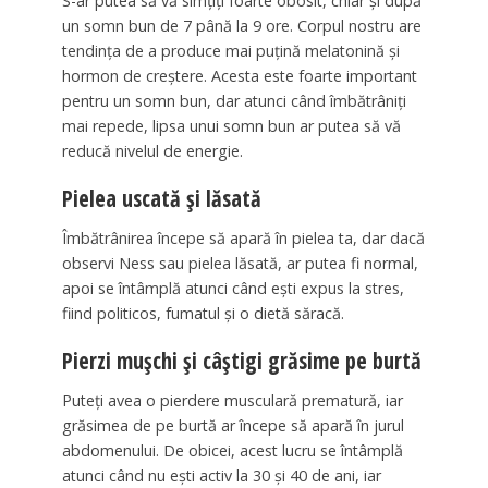
S-ar putea să vă simțiți foarte obosit, chiar și după
un somn bun de 7 până la 9 ore. Corpul nostru are
tendința de a produce mai puțină melatonină și
hormon de creștere. Acesta este foarte important
pentru un somn bun, dar atunci când îmbătrâniți
mai repede, lipsa unui somn bun ar putea să vă
reducă nivelul de energie.
Pielea uscată și lăsată
Îmbătrânirea începe să apară în pielea ta, dar dacă
observi Ness sau pielea lăsată, ar putea fi normal,
apoi se întâmplă atunci când ești expus la stres,
fiind politicos, fumatul și o dietă săracă.
Pierzi mușchi și câștigi grăsime pe burtă
Puteți avea o pierdere musculară prematură, iar
grăsimea de pe burtă ar începe să apară în jurul
abdomenului. De obicei, acest lucru se întâmplă
atunci când nu ești activ la 30 și 40 de ani, iar