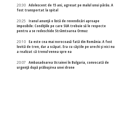
20:30
Adolescent de 15 ani, agresat pe malul unui pârău. A
fost transportat la spital
20:25
Iranul anunță o listă de revendicări aproape
imposibile: Condițiile pe care SUA trebuie să le respecte
pentru a se redeschide Strâmtoarea Ormuz
20:10
Ea este cea mai norocoasă fată din România: A fost
lovită de tren, dar a scăpat. Era cu căștile pe urechi și nici nu
a realizat că trenul venea spre ea
20:07
Ambasadoarea Ucrainei în Bulgaria, convocată de
urgență după prăbușirea unei drone