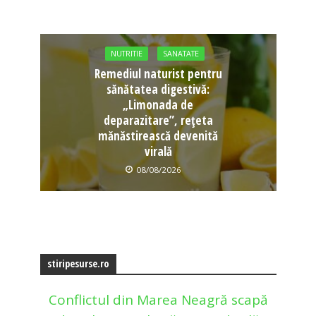
NUTRITIE
SANATATE
Remediul naturist pentru
sănătatea digestivă:
„Limonada de
deparazitare”, rețeta
mănăstirească devenită
virală
08/08/2026
stiripesurse.ro
Conflictul din Marea Neagră scapă