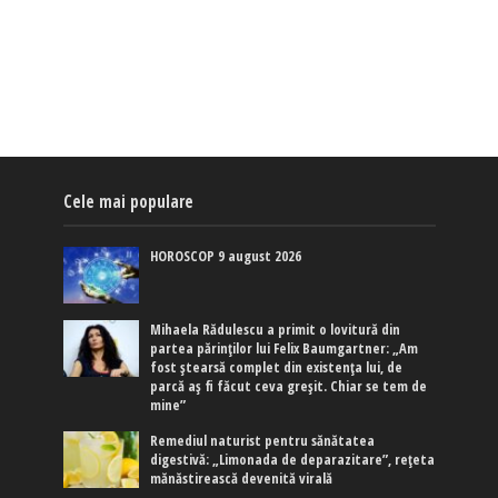
Cele mai populare
HOROSCOP 9 august 2026
Mihaela Rădulescu a primit o lovitură din
partea părinților lui Felix Baumgartner: „Am
fost ștearsă complet din existența lui, de
parcă aș fi făcut ceva greșit. Chiar se tem de
mine”
Remediul naturist pentru sănătatea
digestivă: „Limonada de deparazitare”, rețeta
mănăstirească devenită virală