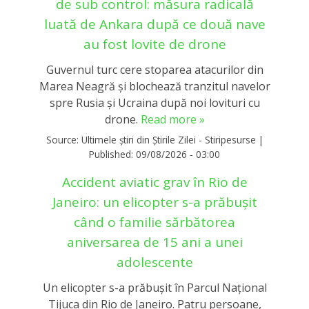
de sub control: măsura radicală
luată de Ankara după ce două nave
au fost lovite de drone
Guvernul turc cere stoparea atacurilor din
Marea Neagră și blochează tranzitul navelor
spre Rusia și Ucraina după noi lovituri cu
drone.
Read more »
Source:
Ultimele știri din Știrile Zilei - Stiripesurse
|
Published:
09/08/2026 - 03:00
Accident aviatic grav în Rio de
Janeiro: un elicopter s-a prăbușit
când o familie sărbătorea
aniversarea de 15 ani a unei
adolescente
Un elicopter s-a prăbușit în Parcul Național
Tijuca din Rio de Janeiro. Patru persoane,