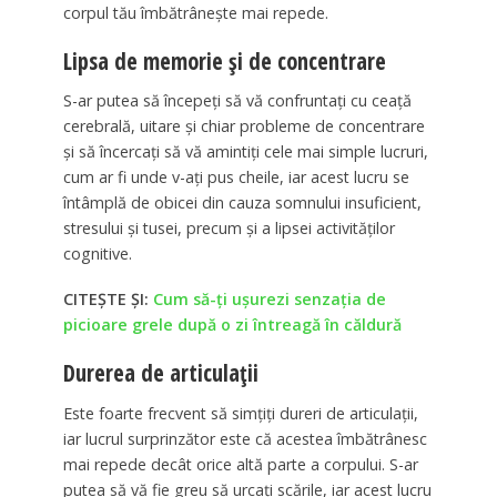
corpul tău îmbătrânește mai repede.
Lipsa de memorie și de concentrare
S-ar putea să începeți să vă confruntați cu ceață
cerebrală, uitare și chiar probleme de concentrare
și să încercați să vă amintiți cele mai simple lucruri,
cum ar fi unde v-ați pus cheile, iar acest lucru se
întâmplă de obicei din cauza somnului insuficient,
stresului și tusei, precum și a lipsei activităților
cognitive.
CITEȘTE ȘI:
Cum să-ți ușurezi senzația de
picioare grele după o zi întreagă în căldură
Durerea de articulații
Este foarte frecvent să simțiți dureri de articulații,
iar lucrul surprinzător este că acestea îmbătrânesc
mai repede decât orice altă parte a corpului. S-ar
putea să vă fie greu să urcați scările, iar acest lucru