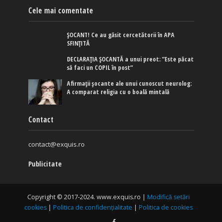
Cele mai comentate
ȘOCANT! Ce au găsit cercetătorii în APA
SFINȚITĂ
DECLARAȚIA ȘOCANTĂ a unui preot: ”Este păcat
să faci un COPIL în post”
Afirmaţii şocante ale unui cunoscut neurolog:
A comparat religia cu o boală mintală
Contact
contact@exquis.ro
Publicitate
Copyright © 2017-2024. www.exquis.ro |
Modifică setări
cookies
|
Politica de confidențialitate
|
Politica de cookies