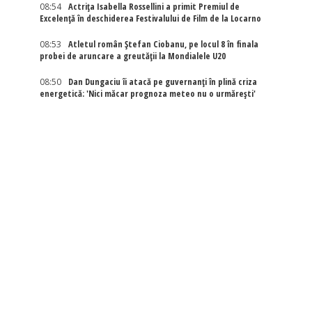
08:54
Actriţa Isabella Rossellini a primit Premiul de
Excelenţă în deschiderea Festivalului de Film de la Locarno
08:53
Atletul român Ștefan Ciobanu, pe locul 8 în finala
probei de aruncare a greutății la Mondialele U20
08:50
Dan Dungaciu îi atacă pe guvernanți în plină criza
energetică: 'Nici măcar prognoza meteo nu o urmărești'