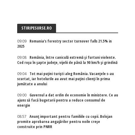
STIRIPESURSE.RO
09:09
Romania's forestry sector turnover falls 21.5% in
2025
09:08
România, între caniculă extremă și furtuni violente.
Cod roșu în șapte județe, vijelii de până la 90 km/h și grindină
09:04
Tot mai puțini turiști aleg România. Vacanțele s-au
scurtat, iar hotelurile au avut mai puțini clienți în prima
jumătate a anului
09:00
Guvernul a dat ordin de economie în ministere. Ce au
ajuns să facă bugetarii pentru a reduce consumul de
energie
08:57
Anunț important pentru familiile cu copii. Bolojan
promite aprobarea angajărilor pentru noile creșe
construite prin PNRR