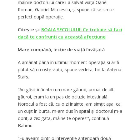
mâinile doctorului care i-a salvat viaţa Oanei
Roman, Gabriel Mitulescu, şi spune că se simte
perfect după operaţie.
Citeşte şi:
BOALA SECOLULUI! Ce trebuie să faci
dacă te confrunți cu această afecțiune
Mare cumpănă, lecţie de viaţă învăţată
A
amânat până în ultimul moment operaţia şi ar fi
putut să o coste viaţa, spune vedeta,
tot la Antena
Stars.
“Au găsit înăuntru un mare găuroi, urmat de alt
găuroi, eram la un pas de ocluzie intestinală.
Norocul a fost că, cu o zi înainte, am simţit aşa, ca
un cuţit în burtă, m-am dus în spital şi doctorul m-a
oprit, a zis: gata, mâine te operez.”,
continuă
Bahmu.
“Eu aveam dintr-o intervenţie anterioară două