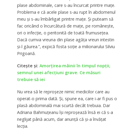
plase abdominale, care s-au încurcat printre maţe.
P
roblema e că acele plase s-au rupt în abdomenul
meu şi s-au îmbârligat printre maţe. Şi puteam să
fac oricând o încurcătură de maţe, pe româneşte,
ori o infecţie, o peritonită de toată frumuseţea.
Dacă cumva vreuna din plase agăţa vreun intestin
şi-l găurea.”,
expică fosta soţie a milionarului Silviu
Prigoană.
Citeşte şi:
Amorţirea mâinii în timpul nopţii,
semnul unei afecţiuni grave. Ce măsuri
trebuie să iei
Nu vrea să le reproşeze nimic medicilor care au
operat-o prima dată. Şi, spune ea, care i-ar fi pus o
plasă abdominală mai scurtă decât trebuia. Dar
Adriana Bahmuţeanu
îşi reproşează însă ei
că s-a
neglijat până acum,
dar anunţă că
şi-a învăţat
lecţia.