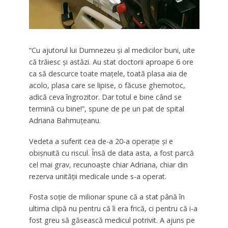
“Cu ajutorul lui Dumnezeu şi al medicilor buni, uite
că trăiesc şi astăzi. Au stat doctorii aproape 6 ore
ca să descurce toate maţele, toată plasa aia de
acolo, plasa care se lipise, o făcuse ghemotoc,
adică ceva îngrozitor.
Dar totul e bine când se
termină cu bine!”, spune de pe un pat de spital
Adriana Bahmuţeanu.
Vedeta a suferit cea de-a 20-a operaţie şi e
obişnuită cu riscul. Însă de data asta, a fost parcă
cel mai grav, recunoaşte chiar Adriana, chiar din
rezerva unităţii medicale unde s-a operat.
Fosta soţie de milionar spune că a stat până în
ultima clipă nu pentru că îi era frică, ci pentru că i-a
fost greu să găsească medicul potrivit. A ajuns pe