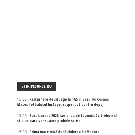
STIRIPESURSE.RO
15:08
Răsturnare de situație la TAS în cazul lui Cosmin
Matei: fotbalistul lui Sepsi, suspendat pentru dopaj
15:06
Bacalaureat 2026, sesiunea de toamnă. Ce trebuie să
știe cei care vor susține probele scrise
15:00
Prima mare miză după căderea lui Maduro.