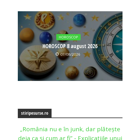
HOROSCOP
HOROSCOP 8 august 2026
07/08/2026
stiripesurse.ro
„România nu e în junk, dar plătește
deja ca și cum ar fi” - Explicațiile unui