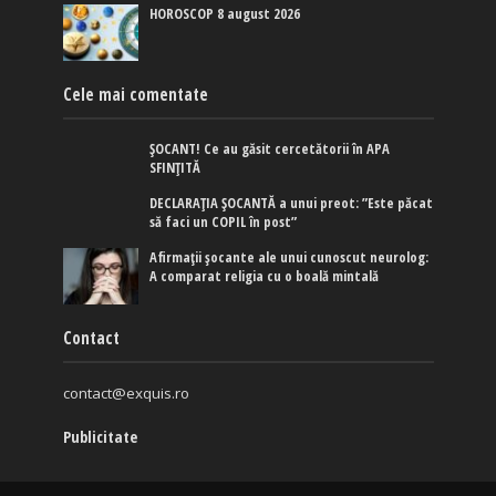
HOROSCOP 8 august 2026
Cele mai comentate
ȘOCANT! Ce au găsit cercetătorii în APA
SFINȚITĂ
DECLARAȚIA ȘOCANTĂ a unui preot: ”Este păcat
să faci un COPIL în post”
Afirmaţii şocante ale unui cunoscut neurolog:
A comparat religia cu o boală mintală
Contact
contact@exquis.ro
Publicitate