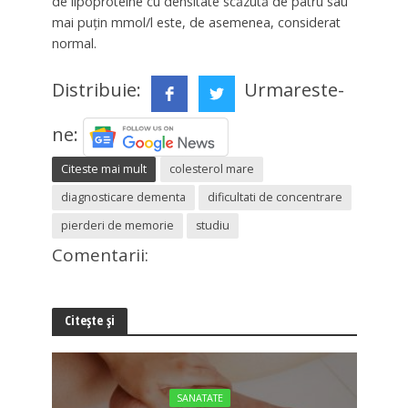
de lipoproteine cu densitate scăzută de patru sau
mai puțin mmol/l este, de asemenea, considerat
normal.
Distribuie:
Urmareste-
ne:
Citeste mai mult
colesterol mare
diagnosticare dementa
dificultati de concentrare
pierderi de memorie
studiu
Comentarii:
Citește și
SANATATE