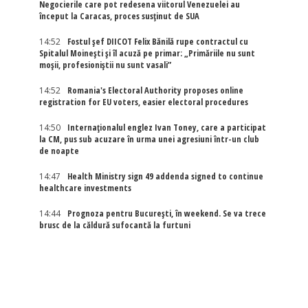
Negocierile care pot redesena viitorul Venezuelei au
început la Caracas, proces susținut de SUA
14:52
Fostul șef DIICOT Felix Bănilă rupe contractul cu
Spitalul Moinești și îl acuză pe primar: „Primăriile nu sunt
moșii, profesioniștii nu sunt vasali”
14:52
Romania's Electoral Authority proposes online
registration for EU voters, easier electoral procedures
14:50
Internaţionalul englez Ivan Toney, care a participat
la CM, pus sub acuzare în urma unei agresiuni într-un club
de noapte
14:47
Health Ministry sign 49 addenda signed to continue
healthcare investments
14:44
Prognoza pentru București, în weekend. Se va trece
brusc de la căldură sufocantă la furtuni