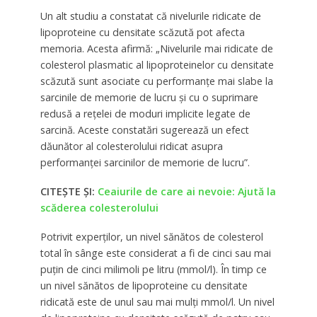
Un alt studiu a constatat că nivelurile ridicate de
lipoproteine cu densitate scăzută pot afecta
memoria. Acesta afirmă: „Nivelurile mai ridicate de
colesterol plasmatic al lipoproteinelor cu densitate
scăzută sunt asociate cu performanțe mai slabe la
sarcinile de memorie de lucru și cu o suprimare
redusă a rețelei de moduri implicite legate de
sarcină. Aceste constatări sugerează un efect
dăunător al colesterolului ridicat asupra
performanței sarcinilor de memorie de lucru”.
CITEȘTE ȘI:
Ceaiurile de care ai nevoie: Ajută la
scăderea colesterolului
Potrivit experților, un nivel sănătos de colesterol
total în sânge este considerat a fi de cinci sau mai
puțin de cinci milimoli pe litru (mmol/l). În timp ce
un nivel sănătos de lipoproteine cu densitate
ridicată este de unul sau mai mulți mmol/l. Un nivel