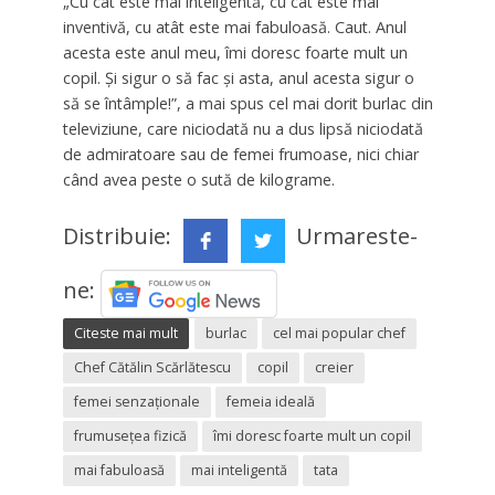
„
Cu cât este mai inteligentă, cu cât este mai
inventivă, cu atât este mai fabuloasă. Caut. Anul
acesta este anul meu, îmi doresc foarte mult un
copil. Şi sigur o să fac şi asta, anul acesta sigur o
să se întâmple!”, a mai spus cel mai dorit burlac din
televiziune, care niciodată nu a dus lipsă niciodată
de admiratoare sau de femei frumoase, nici chiar
când avea peste o sută de kilograme.
Distribuie:
Urmareste-
ne:
Citeste mai mult
burlac
cel mai popular chef
Chef Cătălin Scărlătescu
copil
creier
femei senzaţionale
femeia ideală
frumuseţea fizică
îmi doresc foarte mult un copil
mai fabuloasă
mai inteligentă
tata