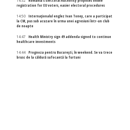
14:52
Romania's Electoral Authority proposes online
registration for EU voters, easier electoral procedures
14:50
Internaţionalul englez Ivan Toney, care a participat
la CM, pus sub acuzare în urma unei agresiuni într-un club
de noapte
14:47
Health Ministry sign 49 addenda signed to continue
healthcare investments
14:44
Prognoza pentru București, în weekend. Se va trece
brusc de la căldură sufocantă la furtuni