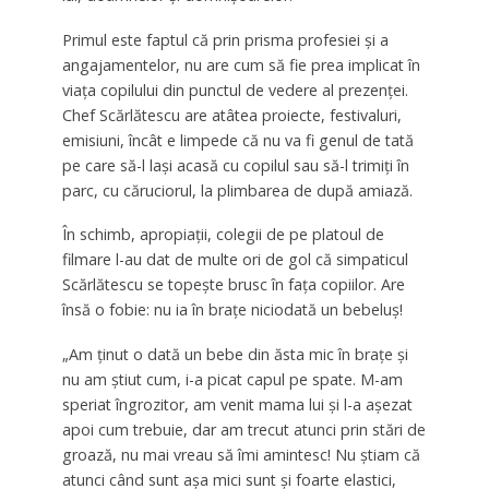
Primul este faptul că prin prisma profesiei şi a
angajamentelor, nu are cum să fie prea implicat în
viaţa copilului din punctul de vedere al prezenţei.
Chef Scărlătescu are atâtea proiecte, festivaluri,
emisiuni, încât e limpede că nu va fi genul de tată
pe care să-l laşi acasă cu copilul sau să-l trimiţi în
parc, cu căruciorul, la plimbarea de după amiază.
În schimb, apropiaţii, colegii de pe platoul de
filmare l-au dat de multe ori de gol că simpaticul
Scărlătescu se topeşte brusc în faţa copiilor. Are
însă o fobie: nu ia în braţe niciodată un bebeluş!
„
Am ţinut o dată un bebe din ăsta mic în braţe şi
nu am ştiut cum, i-a picat capul pe spate. M-am
speriat îngrozitor, am venit mama lui şi l-a aşezat
apoi cum trebuie, dar am trecut atunci prin stări de
groază, nu mai vreau să îmi amintesc! Nu ştiam că
atunci când sunt aşa mici sunt şi foarte elastici,