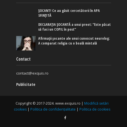
ȘOCANT! Ce au găsit cercetătorii în APA
SFINȚITĂ
DECLARAȚIA ȘOCANTĂ a unui preot: ”Este păcat
să faci un COPIL în post”
Afirmaţii şocante ale unui cunoscut neurolog:
A comparat religia cu o boală mintală
Contact
contact@exquis.ro
Publicitate
Copyright © 2017-2024. www.exquis.ro |
Modifică setări
cookies
|
Politica de confidențialitate
|
Politica de cookies