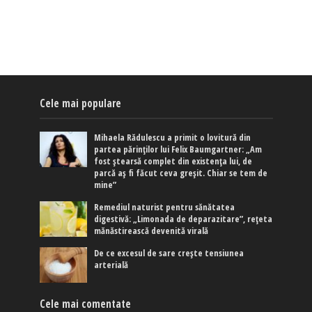
Cele mai populare
Mihaela Rădulescu a primit o lovitură din
partea părinților lui Felix Baumgartner: „Am
fost ștearsă complet din existența lui, de
parcă aș fi făcut ceva greșit. Chiar se tem de
mine”
Remediul naturist pentru sănătatea
digestivă: „Limonada de deparazitare”, rețeta
mănăstirească devenită virală
De ce excesul de sare crește tensiunea
arterială
Cele mai comentate