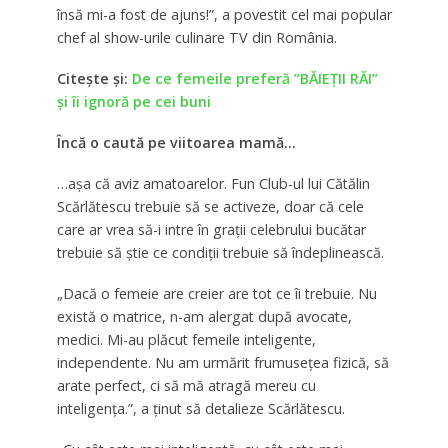
însă mi-a fost de ajuns!”, a povestit cel mai popular
chef al show-urile culinare TV din România.
Citeşte şi:
De ce femeile preferă ”BĂIEȚII RĂI”
și îi ignoră pe cei buni
Încă o caută pe viitoarea mamă…
…aşa că aviz amatoarelor. Fun Club-ul lui Cătălin
Scărlătescu trebuie să se activeze, doar că cele
care ar vrea să-i intre în graţii celebrului bucătar
trebuie să ştie ce condiţii trebuie să îndeplinească.
„
Dacă o femeie are creier are tot ce îi trebuie. Nu
există o matrice, n-am alergat după avocate,
medici. Mi-au plăcut femeile inteligente,
independente. Nu am urmărit frumuseţea fizică, să
arate perfect, ci să mă atragă mereu cu
inteligenţa.”, a ţinut să detalieze Scărlătescu.