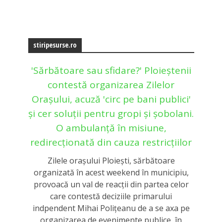
stiripesurse.ro
'Sărbătoare sau sfidare?' Ploieștenii
contestă organizarea Zilelor
Orașului, acuză 'circ pe bani publici'
și cer soluții pentru gropi și șobolani.
O ambulanță în misiune,
redirecționată din cauza restricțiilor
Zilele oraşului Ploieşti, sărbătoare
organizată în acest weekend în municipiu,
provoacă un val de reacţii din partea celor
care contestă deciziile primarului
indpendent Mihai Poliţeanu de a se axa pe
organizarea de evenimente publice, în