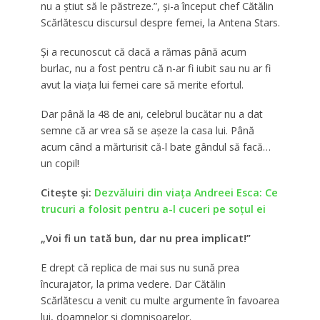
nu a știut să le păstreze.”, şi-a început chef Cătălin
Scărlătescu discursul despre femei, la Antena Stars.
Şi a recunoscut că dacă a rămas până acum
burlac, nu a fost pentru că n-ar fi iubit sau nu ar fi
avut la viaţa lui femei care să merite efortul.
Dar până la 48 de ani, celebrul bucătar nu a dat
semne că ar vrea să se aşeze la casa lui. Până
acum când a mărturisit că-l bate gândul să facă…
un copil!
Citeşte şi:
Dezvăluiri din viaţa Andreei Esca: Ce
trucuri a folosit pentru a-l cuceri pe soţul ei
„
Voi fi un tată bun, dar nu prea implicat!”
E drept că replica de mai sus nu sună prea
încurajator, la prima vedere. Dar Cătălin
Scărlătescu a venit cu multe argumente în favoarea
lui, doamnelor şi domnişoarelor.