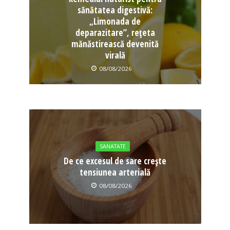
sănătatea digestivă:
„Limonada de
deparazitare”, rețeta
mănăstirească devenită
virală
08/08/2026
SANATATE
De ce excesul de sare crește
tensiunea arterială
08/08/2026