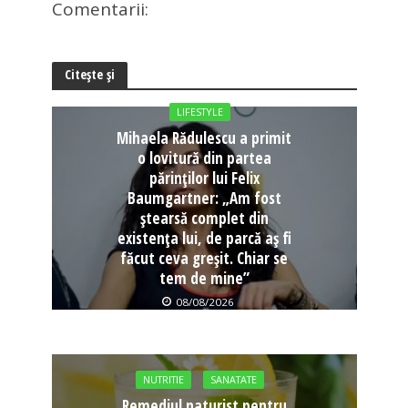
Comentarii:
Citește și
LIFESTYLE
Mihaela Rădulescu a primit
o lovitură din partea
părinților lui Felix
Baumgartner: „Am fost
ștearsă complet din
existența lui, de parcă aș fi
făcut ceva greșit. Chiar se
tem de mine”
08/08/2026
NUTRITIE
SANATATE
Remediul naturist pentru