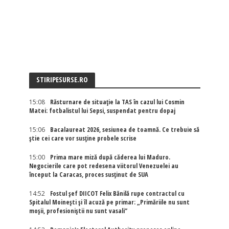
STIRIPESURSE.RO
15:08
Răsturnare de situație la TAS în cazul lui Cosmin
Matei: fotbalistul lui Sepsi, suspendat pentru dopaj
15:06
Bacalaureat 2026, sesiunea de toamnă. Ce trebuie să
știe cei care vor susține probele scrise
15:00
Prima mare miză după căderea lui Maduro.
Negocierile care pot redesena viitorul Venezuelei au
început la Caracas, proces susținut de SUA
14:52
Fostul șef DIICOT Felix Bănilă rupe contractul cu
Spitalul Moinești și îl acuză pe primar: „Primăriile nu sunt
moșii, profesioniștii nu sunt vasali”