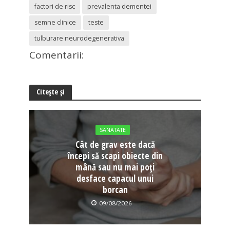
factori de risc
prevalenta dementei
semne clinice
teste
tulburare neurodegenerativa
Comentarii:
Citește și
SANATATE
Cât de grav este dacă
începi să scapi obiecte din
mână sau nu mai poți
desface capacul unui
borcan
09/08/2026