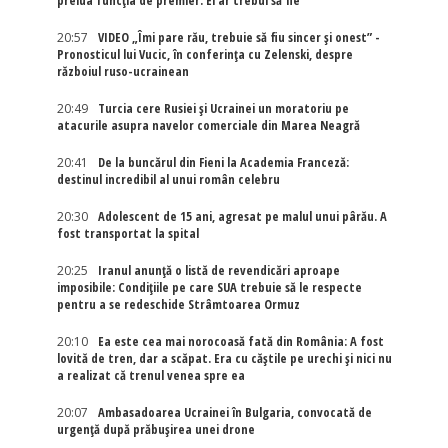
prelua funcția de premier: El ar trebui să fie
20:57
VIDEO „Îmi pare rău, trebuie să fiu sincer și onest” -
Pronosticul lui Vucic, în conferința cu Zelenski, despre
războiul ruso-ucrainean
20:49
Turcia cere Rusiei și Ucrainei un moratoriu pe
atacurile asupra navelor comerciale din Marea Neagră
20:41
De la buncărul din Fieni la Academia Franceză:
destinul incredibil al unui român celebru
20:30
Adolescent de 15 ani, agresat pe malul unui pârău. A
fost transportat la spital
20:25
Iranul anunță o listă de revendicări aproape
imposibile: Condițiile pe care SUA trebuie să le respecte
pentru a se redeschide Strâmtoarea Ormuz
20:10
Ea este cea mai norocoasă fată din România: A fost
lovită de tren, dar a scăpat. Era cu căștile pe urechi și nici nu
a realizat că trenul venea spre ea
20:07
Ambasadoarea Ucrainei în Bulgaria, convocată de
urgență după prăbușirea unei drone