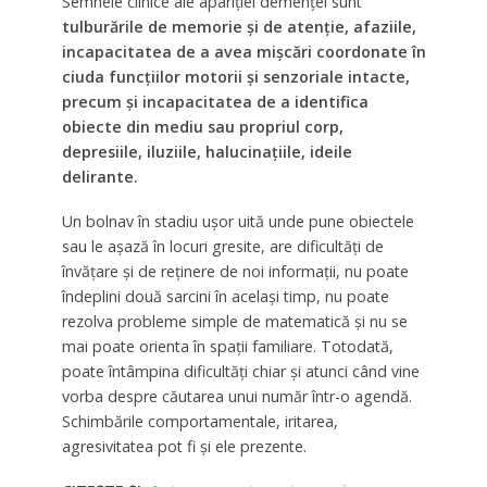
Semnele clinice ale apariţiei demenţei sunt
tulburările de memorie şi de atenţie, afaziile,
incapacitatea de a avea mişcări coordonate în
ciuda funcţiilor motorii şi senzoriale intacte,
precum şi incapacitatea de a identifica
obiecte din mediu sau propriul corp,
depresiile, iluziile, halucinaţiile, ideile
delirante.
Un bolnav în stadiu uşor uită unde pune obiectele
sau le aşază în locuri gresite, are dificultăţi de
învăţare şi de reţinere de noi informaţii, nu poate
îndeplini două sarcini în acelaşi timp, nu poate
rezolva probleme simple de matematică şi nu se
mai poate orienta în spaţii familiare. Totodată,
poate întâmpina dificultăţi chiar şi atunci când vine
vorba despre căutarea unui număr într-o agendă.
Schimbările comportamentale, iritarea,
agresivitatea pot fi şi ele prezente.