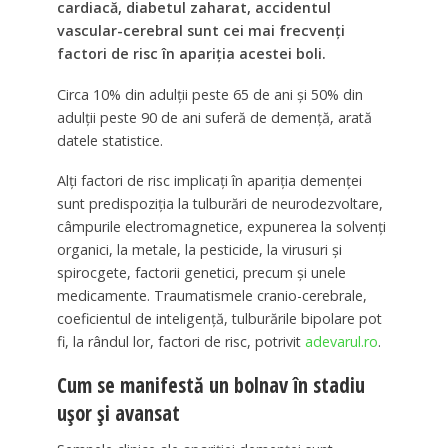
cardiacă, diabetul zaharat, accidentul
vascular-cerebral sunt cei mai frecvenţi
factori de risc în apariţia acestei boli.
Circa 10% din adulţii peste 65 de ani şi 50% din
adulţii peste 90 de ani suferă de demenţă, arată
datele statistice.
Alţi factori de risc implicaţi în apariţia demenţei
sunt predispoziţia la tulburări de neurodezvoltare,
câmpurile electromagnetice, expunerea la solvenţi
organici, la metale, la pesticide, la virusuri şi
spirocgete, factorii genetici, precum şi unele
medicamente. Traumatismele cranio-cerebrale,
coeficientul de inteligenţă, tulburările bipolare pot
fi, la rândul lor, factori de risc, potrivit
adevarul.ro
.
Cum se manifestă un bolnav în stadiu
uşor şi avansat