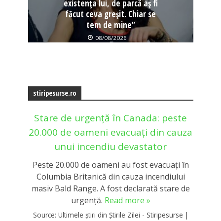
existența lui, de parcă aș fi
făcut ceva greșit. Chiar se
tem de mine”
08/08/2026
stiripesurse.ro
Stare de urgență în Canada: peste
20.000 de oameni evacuați din cauza
unui incendiu devastator
Peste 20.000 de oameni au fost evacuați în
Columbia Britanică din cauza incendiului
masiv Bald Range. A fost declarată stare de
urgență.
Read more »
Source:
Ultimele știri din Știrile Zilei - Stiripesurse
|