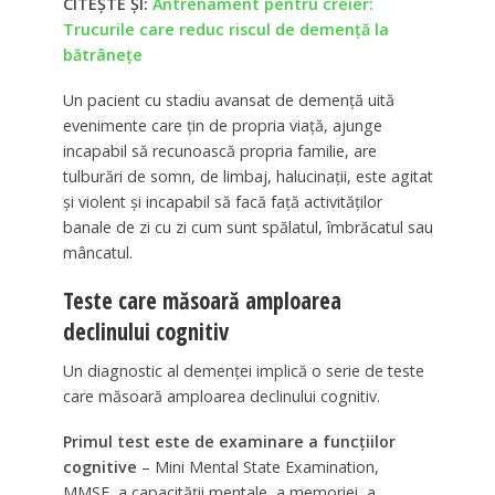
CITEȘTE ȘI:
Antrenament pentru creier:
Trucurile care reduc riscul de demență la
bătrânețe
Un pacient cu stadiu avansat de demenţă uită
evenimente care ţin de propria viaţă, ajunge
incapabil să recunoască propria familie, are
tulburări de somn, de limbaj, halucinaţii, este agitat
şi violent şi incapabil să facă faţă activităţilor
banale de zi cu zi cum sunt spălatul, îmbrăcatul sau
mâncatul.
Teste care măsoară amploarea
declinului cognitiv
Un diagnostic al demenţei implică o serie de teste
care măsoară amploarea declinului cognitiv.
Primul test este de examinare a funcţiilor
cognitive
– Mini Mental State Examination,
MMSE, a capacităţii mentale, a memoriei, a