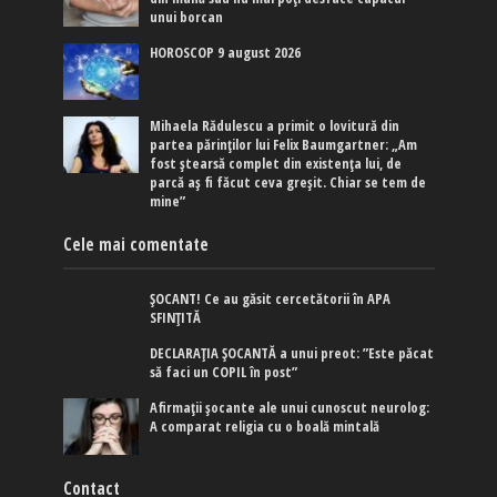
unui borcan
HOROSCOP 9 august 2026
Mihaela Rădulescu a primit o lovitură din
partea părinților lui Felix Baumgartner: „Am
fost ștearsă complet din existența lui, de
parcă aș fi făcut ceva greșit. Chiar se tem de
mine”
Cele mai comentate
ȘOCANT! Ce au găsit cercetătorii în APA
SFINȚITĂ
DECLARAȚIA ȘOCANTĂ a unui preot: ”Este păcat
să faci un COPIL în post”
Afirmaţii şocante ale unui cunoscut neurolog:
A comparat religia cu o boală mintală
Contact