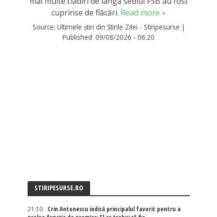
mai multe clădiri de lângă sediul FSB au fost
cuprinse de flăcări.
Read more »
Source:
Ultimele știri din Știrile Zilei - Stiripesurse
|
Published:
09/08/2026 - 06:20
STIRIPESURSE.RO
21:10
Crin Antonescu indică principalul favorit pentru a