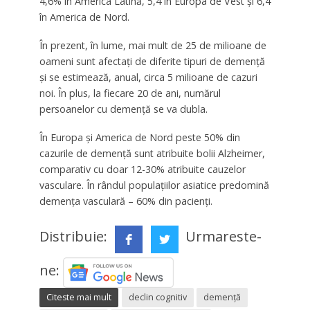
4,6% în America Latină, 5,4 în Europa de Vest şi 6,4
în America de Nord.
În prezent, în lume, mai mult de 25 de milioane de
oameni sunt afectaţi de diferite tipuri de demenţă
şi se estimează, anual, circa 5 milioane de cazuri
noi. În plus, la fiecare 20 de ani, numărul
persoanelor cu demenţă se va dubla.
În Europa şi America de Nord peste 50% din
cazurile de demenţă sunt atribuite bolii Alzheimer,
comparativ cu doar 12-30% atribuite cauzelor
vasculare. În rândul populaţiilor asiatice predomină
demenţa vasculară – 60% din pacienţi.
Distribuie:
Urmareste-
ne:
Citeste mai mult
declin cognitiv
demență