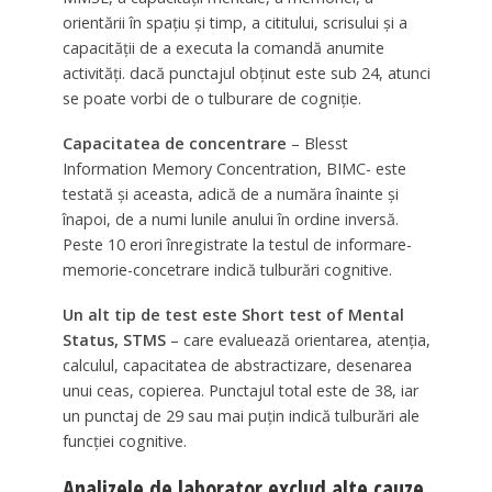
orientării în spaţiu şi timp, a cititului, scrisului şi a
capacităţii de a executa la comandă anumite
activităţi. dacă punctajul obţinut este sub 24, atunci
se poate vorbi de o tulburare de cogniţie.
Capacitatea de concentrare
– Blesst
Information Memory Concentration, BIMC- este
testată şi aceasta, adică de a număra înainte şi
înapoi, de a numi lunile anului în ordine inversă.
Peste 10 erori înregistrate la testul de informare-
memorie-concetrare indică tulburări cognitive.
Un alt tip de test este Short test of Mental
Status, STMS
– care evaluează orientarea, atenţia,
calculul, capacitatea de abstractizare, desenarea
unui ceas, copierea. Punctajul total este de 38, iar
un punctaj de 29 sau mai puţin indică tulburări ale
funcţiei cognitive.
Analizele de laborator exclud alte cauze