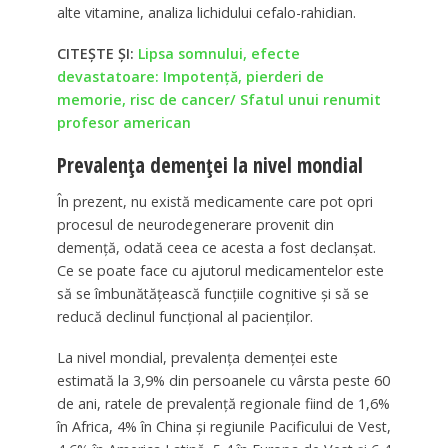
alte vitamine, analiza lichidului cefalo-rahidian.
CITEȘTE ȘI:
Lipsa somnului, efecte
devastatoare: Impotenţă, pierderi de
memorie, risc de cancer/ Sfatul unui renumit
profesor american
Prevalenţa demenţei la nivel mondial
În prezent, nu există medicamente care pot opri
procesul de neurodegenerare provenit din
demenţă, odată ceea ce acesta a fost declanşat.
Ce se poate face cu ajutorul medicamentelor este
să se îmbunătăţească funcţiile cognitive şi să se
reducă declinul funcţional al pacienţilor.
La nivel mondial, prevalenţa demenţei este
estimată la 3,9% din persoanele cu vârsta peste 60
de ani, ratele de prevalenţă regionale fiind de 1,6%
în Africa, 4% în China şi regiunile Pacificului de Vest,