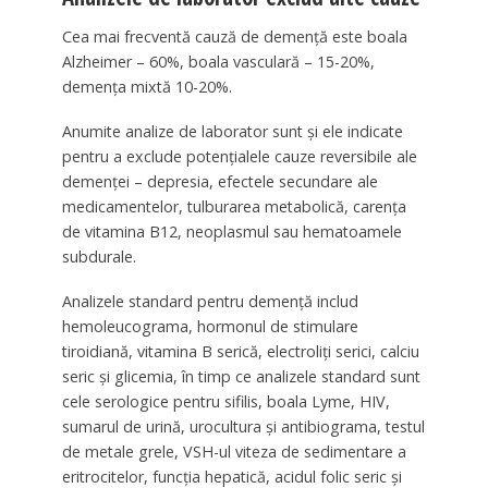
Cea mai frecventă cauză de demenţă este boala
Alzheimer – 60%, boala vasculară – 15-20%,
demenţa mixtă 10-20%.
Anumite analize de laborator sunt şi ele indicate
pentru a exclude potenţialele cauze reversibile ale
demenţei – depresia, efectele secundare ale
medicamentelor, tulburarea metabolică, carenţa
de vitamina B12, neoplasmul sau hematoamele
subdurale.
Analizele standard pentru demenţă includ
hemoleucograma, hormonul de stimulare
tiroidiană, vitamina B serică, electroliţi serici, calciu
seric şi glicemia, în timp ce analizele standard sunt
cele serologice pentru sifilis, boala Lyme, HIV,
sumarul de urină, urocultura şi antibiograma, testul
de metale grele, VSH-ul viteza de sedimentare a
eritrocitelor, funcţia hepatică, acidul folic seric şi