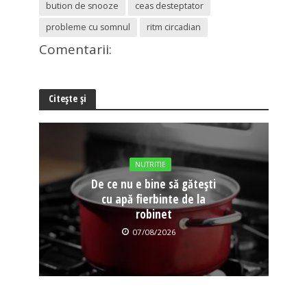
bution de snooze
ceas desteptator
probleme cu somnul
ritm circadian
Comentarii:
Citește și
NUTRITIE
De ce nu e bine să gătești
cu apă fierbinte de la
robinet
07/08/2026