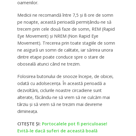
oamenilor.
Medicii ne recomandă între 7,5 şi 8 ore de somn
pe noapte, această perioadă permiţându-ne să
trecem prin cele două faze de somn, REM (Rapid
Eye Movement) şi NREM (Non Rapid Eye
Movement). Trecerea prin toate stagiile de somn
ne asigură un somn de calitate, iar sărirea unora
dintre etape poate conduce spre o stare de
oboseală atunci când ne trezim.
Folosirea butonului de snooze începe, de obicei,
odată cu adolsecenţa. În această perioadă a
dezvoltării, ciclurile noastre circadiene sunt
alterate, făcându-ne să vrem să ne culcăm mai
târziu şi să vrem să ne trezim mai devreme
dimineaţa.
CITEȘTE ȘI:
Portocalele pot fi periculoase!
Evită-le dacă suferi de această boală