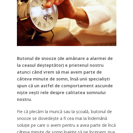
Butonul de snooze (de amânare a alarmei de
la ceasul deşteptător) e prietenul nostru
atunci când vrem să mai avem parte de
câteva minute de somn, însă unii specialişti
spun că un astfel de comportament ascunde
nişte veşti rele despre calitatea somnului
nostru.
Fie că plecăm la muncă sau la şcoală, butonul de
snooze se dovedeşte a fi cea mai la îndemână
soluţie pe care o avem pentru a avea parte de încă
câteva minute de somn înainte să ne începem ziua.