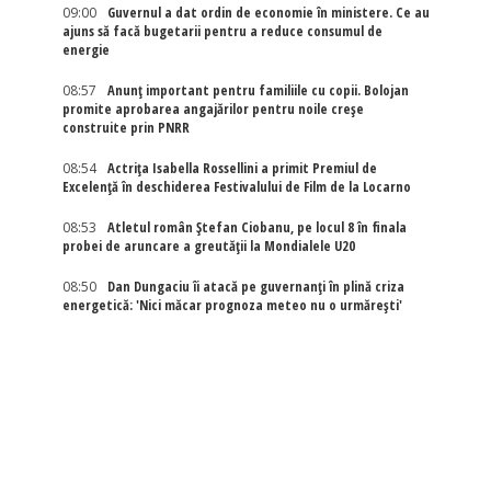
09:00
Guvernul a dat ordin de economie în ministere. Ce au
ajuns să facă bugetarii pentru a reduce consumul de
energie
08:57
Anunț important pentru familiile cu copii. Bolojan
promite aprobarea angajărilor pentru noile creșe
construite prin PNRR
08:54
Actriţa Isabella Rossellini a primit Premiul de
Excelenţă în deschiderea Festivalului de Film de la Locarno
08:53
Atletul român Ștefan Ciobanu, pe locul 8 în finala
probei de aruncare a greutății la Mondialele U20
08:50
Dan Dungaciu îi atacă pe guvernanți în plină criza
energetică: 'Nici măcar prognoza meteo nu o urmărești'