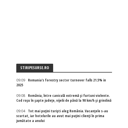
STIRIPESURSE.RO
09:09
Romania's forestry sector turnover falls 21.5% in
2025
09:08
România, între caniculă extremă și furtuni violente.
Cod roșu în șapte județe, vijelii de până la 90 km/h și grindină
09:04
Tot mai puțini turiști aleg România. Vacanțele s-au
scurtat, iar hotelurile au avut mai puțini clienți în prima
jumătate a anului