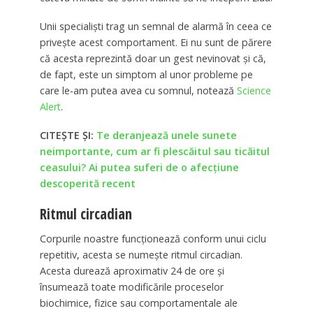
Unii specialişti trag un semnal de alarmă în ceea ce
priveşte acest comportament. Ei nu sunt de părere
că acesta reprezintă doar un gest nevinovat şi că,
de fapt, este un simptom al unor probleme pe
care le-am putea avea cu somnul, notează
Science
Alert
.
CITEȘTE ȘI:
Te deranjează unele sunete
neimportante, cum ar fi plescăitul sau ticăitul
ceasului? Ai putea suferi de o afecţiune
descoperită recent
Ritmul circadian
Corpurile noastre funcţionează conform unui ciclu
repetitiv, acesta se numeşte ritmul circadian.
Acesta durează aproximativ 24 de ore şi
însumează toate modificările proceselor
biochimice, fizice sau comportamentale ale