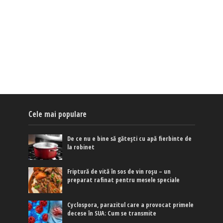
Cele mai populare
De ce nu e bine să gătești cu apă fierbinte de
la robinet
Friptură de vită în sos de vin roșu – un
preparat rafinat pentru mesele speciale
Cyclospora, parazitul care a provocat primele
decese în SUA: Cum se transmite