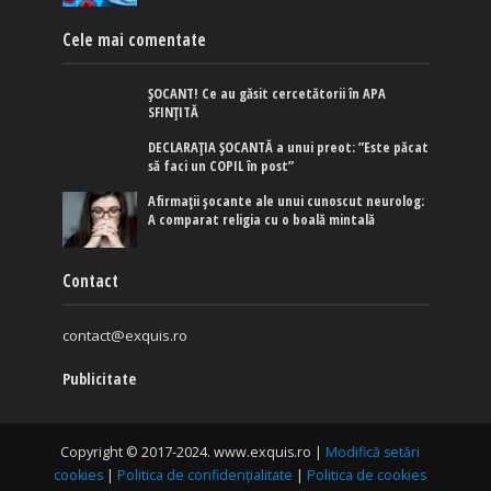
Cele mai comentate
ȘOCANT! Ce au găsit cercetătorii în APA
SFINȚITĂ
DECLARAȚIA ȘOCANTĂ a unui preot: ”Este păcat
să faci un COPIL în post”
Afirmaţii şocante ale unui cunoscut neurolog:
A comparat religia cu o boală mintală
Contact
contact@exquis.ro
Publicitate
Copyright © 2017-2024. www.exquis.ro |
Modifică setări
cookies
|
Politica de confidențialitate
|
Politica de cookies