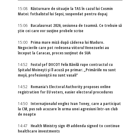
15:08
Răsturnare de situație la TAS în cazul lui Cosmin
Matei: fotbalistul lui Sepsi, suspendat pentru dopaj
15:06
Bacalaureat 2026, sesiunea de toamnă. Ce trebuie să
știe cei care vor susține probele scrise
15:00
Prima mare miză după căderea lui Maduro.
Negocierile care pot redesena viitorul Venezuelei au
început la Caracas, proces susținut de SUA
14:52
Fostul șef DIICOT Felix Bănilă rupe contractul cu
Spitalul Moinești și îl acuză pe primar: „Primăriile nu sunt
moșii, profesioniștii nu sunt vasali”
14:52
Romania's Electoral Authority proposes online
registration for EU voters, easier electoral procedures
14:50
Internaţionalul englez Ivan Toney, care a participat
la CM, pus sub acuzare în urma unei agresiuni într-un club
de noapte
14:47
Health Ministry sign 49 addenda signed to continue
healthcare investments