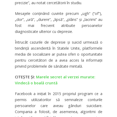
precizie”, au notat cercetătorii în studiu.
Mesajele conţinând cuvinte precum „ugh” (”of”),
„dor”, „ură”, „durere”, „lipsă”, „plâns” şi „lacrimi” au
fost mai frecvent atribuite persoanelor
diagnosticate ulterior cu depresie.
Întrucât cazurile de depresie şi suicid urmează o
tendinţă ascendentă în Statele Unite, platformele
media de socializare ar putea oferi o oportunitate
pentru cercetători de a avea acces la informaţii
privind problemele de sănătate mintală.
CITEȘTE ȘI:
Marele secret al verzei murate:
Vindecă o boală cruntă
Facebook a iniţiat în 2015 propriul program ce a
permis utilizatorilor să semnaleze conturile
persoanelor care aveau gânduri suicidare.
Compania a folosit, de asemenea, algoritmi de