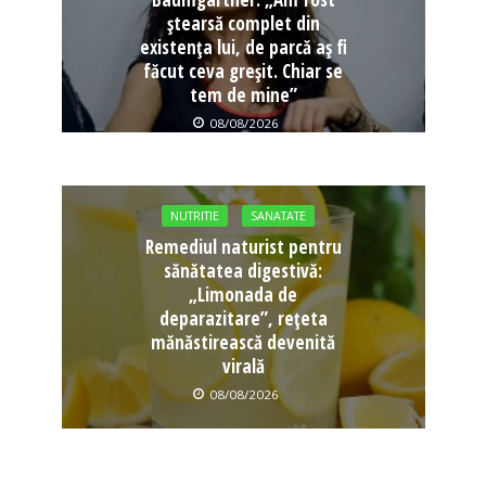
ștearsă complet din
existența lui, de parcă aș fi
făcut ceva greșit. Chiar se
tem de mine”
08/08/2026
NUTRITIE
SANATATE
Remediul naturist pentru
sănătatea digestivă:
„Limonada de
deparazitare”, rețeta
mănăstirească devenită
virală
08/08/2026