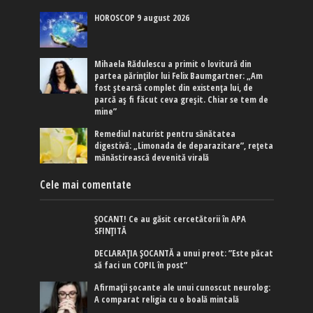
HOROSCOP 9 august 2026
Mihaela Rădulescu a primit o lovitură din
partea părinților lui Felix Baumgartner: „Am
fost ștearsă complet din existența lui, de
parcă aș fi făcut ceva greșit. Chiar se tem de
mine”
Remediul naturist pentru sănătatea
digestivă: „Limonada de deparazitare”, rețeta
mănăstirească devenită virală
Cele mai comentate
ȘOCANT! Ce au găsit cercetătorii în APA
SFINȚITĂ
DECLARAȚIA ȘOCANTĂ a unui preot: ”Este păcat
să faci un COPIL în post”
Afirmaţii şocante ale unui cunoscut neurolog:
A comparat religia cu o boală mintală