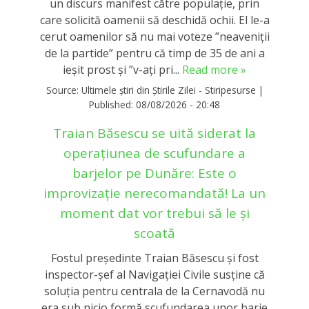
un discurs manifest către populație, prin
care solicită oamenii să deschidă ochii. El le-a
cerut oamenilor să nu mai voteze ”neaveniții
de la partide” pentru că timp de 35 de ani a
ieșit prost și ”v-ați pri...
Read more »
Source:
Ultimele știri din Știrile Zilei - Stiripesurse
|
Published:
08/08/2026 - 20:48
Traian Băsescu se uită siderat la
operațiunea de scufundare a
barjelor pe Dunăre: Este o
improvizație nerecomandată! La un
moment dat vor trebui să le și
scoată
Fostul președinte Traian Băsescu și fost
inspector-șef al Navigației Civile susține că
soluția pentru centrala de la Cernavodă nu
era sub nicio formă scufundarea unor barje