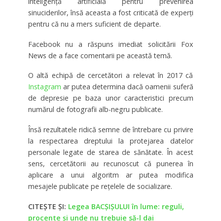
inteligenţă artificială pentru prevenirea
sinuciderilor, însă aceasta a fost criticată de experţi
pentru că nu a mers suficient de departe.
Facebook nu a răspuns imediat solicitării Fox
News de a face comentarii pe această temă.
O altă echipă de cercetători a relevat în 2017 că
Instagram
ar putea determina dacă oamenii suferă
de depresie pe baza unor caracteristici precum
numărul de fotografii alb-negru publicate.
Însă rezultatele ridică semne de întrebare cu privire
la respectarea dreptului la protejarea datelor
personale legate de starea de sănătate. În acest
sens, cercetătorii au recunoscut că punerea în
aplicare a unui algoritm ar putea modifica
mesajele publicate pe reţelele de socializare.
CITEȘTE ȘI:
Legea BACȘIȘULUI în lume: reguli,
procente și unde nu trebuie să-l dai