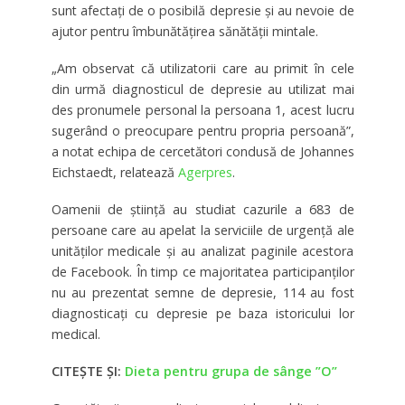
sunt afectaţi de o posibilă depresie şi au nevoie de
ajutor pentru îmbunătăţirea sănătăţii mintale.
„Am observat că utilizatorii care au primit în cele
din urmă diagnosticul de depresie au utilizat mai
des pronumele personal la persoana 1, acest lucru
sugerând o preocupare pentru propria persoană”,
a notat echipa de cercetători condusă de Johannes
Eichstaedt, relatează
Agerpres
.
Oamenii de ştiinţă au studiat cazurile a 683 de
persoane care au apelat la serviciile de urgenţă ale
unităţilor medicale şi au analizat paginile acestora
de Facebook. În timp ce majoritatea participanţilor
nu au prezentat semne de depresie, 114 au fost
diagnosticaţi cu depresie pe baza istoricului lor
medical.
CITEȘTE ȘI:
Dieta pentru grupa de sânge ”O”